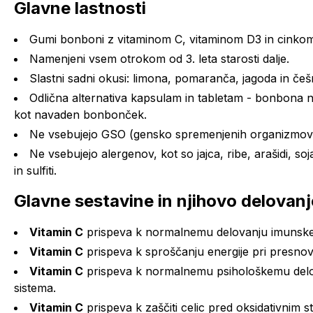
Glavne lastnosti
Gumi bonboni z vitaminom C, vitaminom D3 in cink
Namenjeni vsem otrokom od 3. leta starosti dalje.
Slastni sadni okusi: limona, pomaranča, jagoda in češ
Odlična alternativa kapsulam in tabletam - bonbona ni
kot navaden bonbonček.
Ne vsebujejo GSO (gensko spremenjenih organizmov
Ne vsebujejo alergenov, kot so jajca, ribe, arašidi, soj
in sulfiti.
Glavne sestavine in njihovo delovanj
Vitamin C
prispeva k normalnemu delovanju imunskega
Vitamin C
prispeva k sproščanju energije pri presnovi 
Vitamin C
prispeva k normalnemu psihološkemu delo
sistema.
Vitamin C
prispeva k zaščiti celic pred oksidativnim s