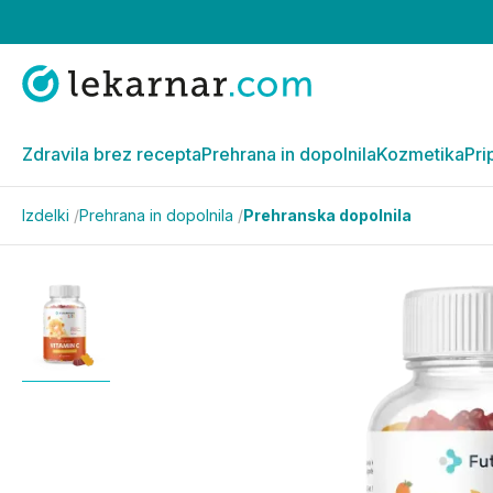
Zdravila brez recepta
Prehrana in dopolnila
Kozmetika
Pri
Izdelki
/
Prehrana in dopolnila
/
Prehranska dopolnila