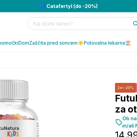
💙 Catafertyl (do -20%)
pomočki
Dom
Zaščita pred soncem☀️
Potovalna lekarna🏖️
2x=-20%
Futu
za o
Ob na
in/ali
14,9