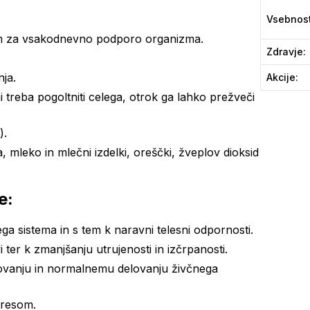
Vsebnos
om za vsakodnevno podporo organizma.
Zdravje
:
nja.
Akcije
:
 treba pogoltniti celega, otrok ga lahko prežveči
).
a, mleko in mlečni izdelki, oreščki, žveplov dioksid
e:
 sistema in s tem k naravni telesni odpornosti.
ter k zmanjšanju utrujenosti in izčrpanosti.
vanju in normalnemu delovanju živčnega
tresom.