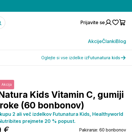
Prijavite se
Akcije
Članki
Blog
Oglejte si vse izdelke iz
Futunatura kids
Akcija
Natura Kids Vitamin C, gumiji
troke (60 bonbonov)
kupu 2 ali več izdelkov Futunatura Kids, Healthyworld
 Nutribites prejmete 20 % popust.
9 €
Pakiranje:
60 bonbonov