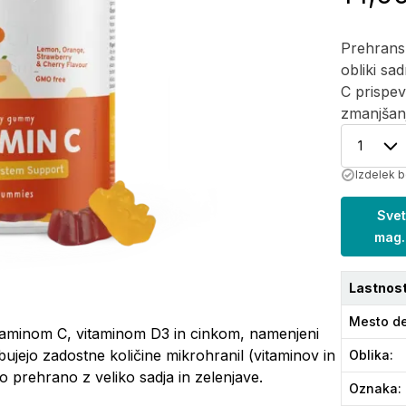
Prehrans
obliki sa
C prispe
zmanjšanj
1
Izdelek b
Svet
mag.
Lastnost
Mesto de
taminom C, vitaminom D3 in cinkom, namenjeni
ujejo zadostne količine mikrohranil (vitaminov in
Oblika
:
o prehrano z veliko sadja in zelenjave.
Oznaka
: