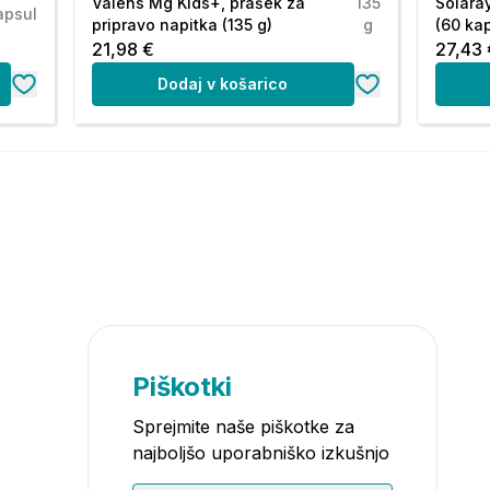
Valens Mg Kids+, prašek za
135
Solara
apsul
pripravo napitka (135 g)
g
(60 ka
21,98 €
27,43 
Dodaj v košarico
Piškotki
Sprejmite naše piškotke za
najboljšo uporabniško izkušnjo