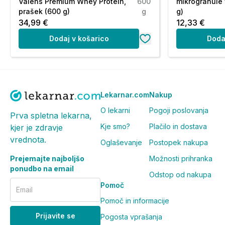
Prehransko dopolnilo ni nadomestilo za uravnotežen
Valens Premium Whey Protein,
600
mikrogranule 
življenja.
prašek (600 g)
g
g)
34,99 €
12,33 €
Vsebuje sladkor. Ni primerno za diabetike.
Dodaj v košarico
Doda
Shranjevati nedosegljivo otrokom!
Shranjevanje:
Shranjujte na hladnem in suhem mestu, zaščiteno pred d
Lekarnar.com
Nakup
°C. Shranjevati nedosegljivo otrokom!
O lekarni
Pogoji poslovanja
Prva spletna lekarna,
Pogosta vprašanja in odgovori (FAQ)
Kje smo?
Plačilo in dostava
kjer je zdravje
vrednota.
Koliko gumi bonbonov na dan se pri
Oglaševanje
Postopek nakupa
Prejemajte najboljšo
Možnosti prihranka
Priporočen dnevni odmerek je 1-2 gumi bonbona. Otroci, 
ponudbo na email
Odstop od nakupa
dnevno. Priporoča se, da otrok bonbon prežveči, prede
Pomoč
Email
Katere vitamine in minerale vsebuje
Pomoč in informacije
Prijavite se
Pogosta vprašanja
Gumi bonboni vsebujejo vitamin C, vitamin D3 in cink, n