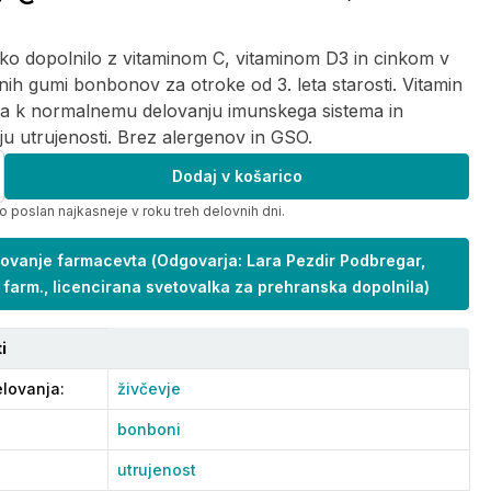
ko dopolnilo z vitaminom C, vitaminom D3 in cinkom v
dnih gumi bonbonov za otroke od 3. leta starosti. Vitamin
va k normalnemu delovanju imunskega sistema in
u utrujenosti. Brez alergenov in GSO.
Dodaj v košarico
o poslan najkasneje v roku treh delovnih dni.
ovanje farmacevta
(
Odgovarja: Lara Pezdir Podbregar,
 farm., licencirana svetovalka za prehranska dopolnila
)
i
lovanja
:
živčevje
bonboni
utrujenost