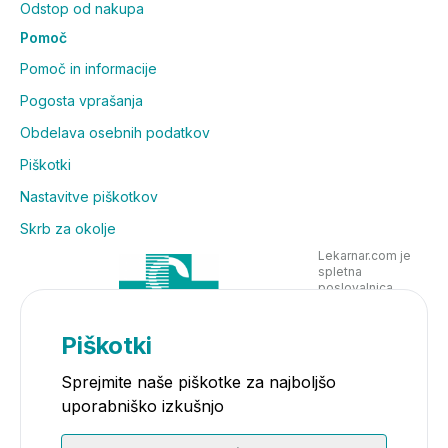
Odstop od nakupa
Pomoč
Pomoč in informacije
Pogosta vprašanja
Obdelava osebnih podatkov
Piškotki
Nastavitve piškotkov
Skrb za okolje
Lekarnar.com je
spletna
poslovalnica
Lekarne Nove
Poljane in posluje
v skladu z
Piškotki
zakonodajo
Sprejmite naše piškotke za najboljšo
uporabniško izkušnjo