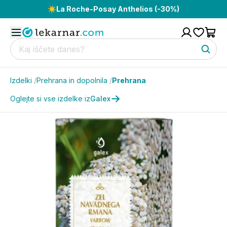
☀️
La Roche-Posay Anthelios (-30%)
Izdelki
/
Prehrana in dopolnila
/
Prehrana
Oglejte si vse izdelke iz
Galex