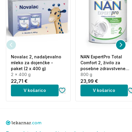
Novalac 2, nadaljevalno
NAN ExpertPro Total
mleko za dojenčke -
Comfort 2, živilo za
paket (2 x 400 g)
posebne zdravstvene
2 x 400 g
namene (800 g)
800 g
22,71 €
23,99 €
V košarico
V košarico