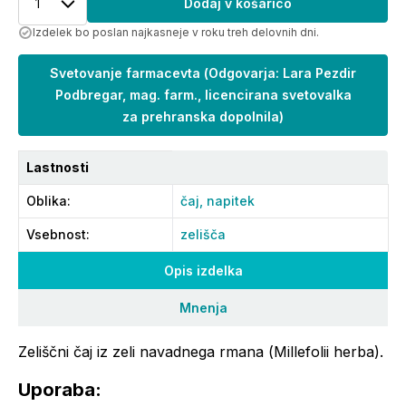
1
Dodaj v košarico
Izdelek bo poslan najkasneje v roku treh delovnih dni.
Svetovanje farmacevta
(
Odgovarja: Lara Pezdir
Podbregar, mag. farm., licencirana svetovalka
za prehranska dopolnila
)
Lastnosti
Oblika
:
čaj,
napitek
Vsebnost
:
zelišča
Opis izdelka
Mnenja
Zeliščni čaj iz zeli navadnega rmana (
Millefolii herba
).
Uporaba: