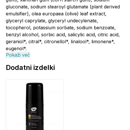
gluconate, sodium stearoyl glutamate (plant derived
emulsifier), olea europaea (olive) leaf extract,
glyceryl caprylate, glyceryl undecylenate,
tocopherol, potassium sorbate, sodium benzoate,
benzyl alcohol, sorbic acid, salicylic acid, citric acid,
geraniol*, citral*, citronellol*, linalool*, limonene*,
eugenol*.
Pokaži več
^ Pravična trgovina
Dodatni izdelki
* Sestavine ekološkega porekla (90,3%)