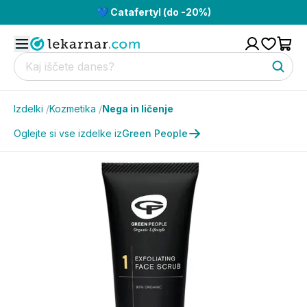
💙 Catafertyl (do -20%)
Izdelki
/
Kozmetika
/
Nega in ličenje
Oglejte si vse izdelke iz
Green People