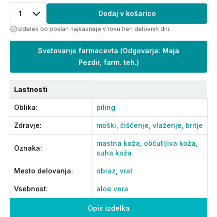
1
Dodaj v košarico
Izdelek bo poslan najkasneje v roku treh delovnih dni.
Svetovanje farmacevta
(
Odgovarja: Maja
Pezdir, farm. teh.
)
Lastnosti
Oblika
:
piling
Zdravje
:
moški,
čiščenje,
vlaženje,
britje
mastna koža,
občutljiva koža,
Oznaka
:
suha koža
Mesto delovanja
:
obraz,
vrat
Vsebnost
:
aloe vera
Opis izdelka