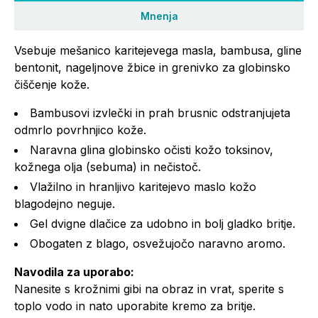
Mnenja
Vsebuje mešanico karitejevega masla, bambusa, gline
bentonit, nageljnove žbice in grenivko za globinsko
čiščenje kože.
Bambusovi izvlečki in prah brusnic odstranjujeta
odmrlo povrhnjico kože.
Naravna glina globinsko očisti kožo toksinov,
kožnega olja (sebuma) in nečistoč.
Vlažilno in hranljivo karitejevo maslo kožo
blagodejno neguje.
Gel dvigne dlačice za udobno in bolj gladko britje.
Obogaten z blago, osvežujočo naravno aromo.
Navodila za uporabo:
Nanesite s krožnimi gibi na obraz in vrat, sperite s
toplo vodo in nato uporabite kremo za britje.