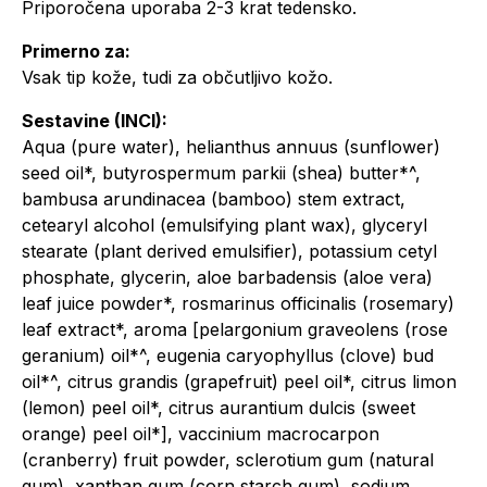
Priporočena uporaba 2-3 krat tedensko.
Primerno za:
Vsak tip kože, tudi za občutljivo kožo.
Sestavine (INCI):
Aqua (pure water), helianthus annuus (sunflower)
seed oil*, butyrospermum parkii (shea) butter*^,
bambusa arundinacea (bamboo) stem extract,
cetearyl alcohol (emulsifying plant wax), glyceryl
stearate (plant derived emulsifier), potassium cetyl
phosphate, glycerin, aloe barbadensis (aloe vera)
leaf juice powder*, rosmarinus officinalis (rosemary)
leaf extract*, aroma [pelargonium graveolens (rose
geranium) oil*^, eugenia caryophyllus (clove) bud
oil*^, citrus grandis (grapefruit) peel oil*, citrus limon
(lemon) peel oil*, citrus aurantium dulcis (sweet
orange) peel oil*], vaccinium macrocarpon
(cranberry) fruit powder, sclerotium gum (natural
gum), xanthan gum (corn starch gum), sodium