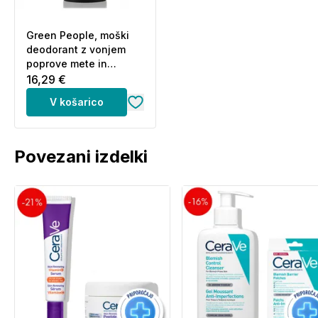
Green People, moški
deodorant z vonjem
poprove mete in
evkaliptusa (75 ml)
16,29 €
V košarico
Povezani izdelki