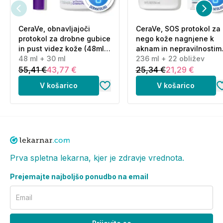
CeraVe, obnavljajoči
CeraVe, SOS protokol za
protokol za drobne gubice
nego kože nagnjene k
in pust videz kože (48ml
aknam in nepravilnostim
+ 30 ml)
48 ml + 30 ml
(236 ml + 22 obližev)
236 ml + 22 obližev
55,41 €
43,77 €
25,34 €
21,29 €
V košarico
V košarico
Prva spletna lekarna, kjer je zdravje vrednota.
Prejemajte najboljšo ponudbo na email
Email