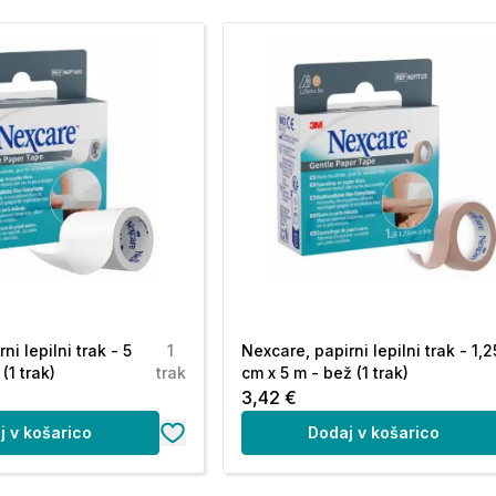
ni lepilni trak - 5
1
Nexcare, papirni lepilni trak - 1,2
(1 trak)
trak
cm x 5 m - bež (1 trak)
3,42 €
j v košarico
Dodaj v košarico