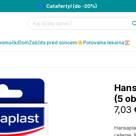
💙 Catafertyl (do -20%)
pomočki
Dom
Zaščita pred soncem☀️
Potovalna lekarna🏖️
Hansa
(5 ob
7,03 
Hansaplast
celjenje.