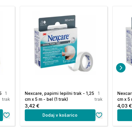
5
1
Nexcare, papirni lepilni trak - 1,25
1
Nexcare
trak
cm x 5 m - bel (1 trak)
trak
cm x 5 
3,42 €
4,03 
Dodaj v košarico