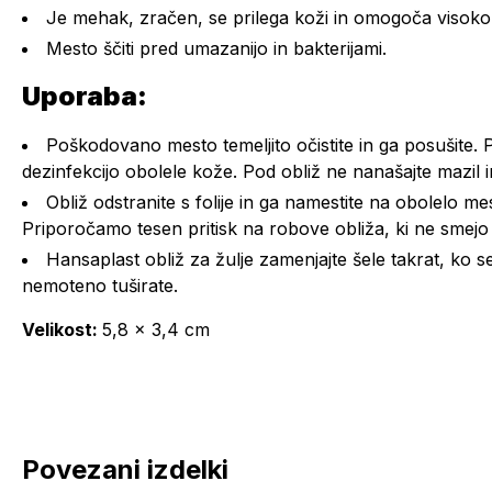
Je mehak, zračen, se prilega koži in omogoča visok
Mesto ščiti pred umazanijo in bakterijami.
Uporaba:
Poškodovano mesto temeljito očistite in ga posušite.
dezinfekcijo obolele kože. Pod obliž ne nanašajte mazil 
Obliž odstranite s folije in ga namestite na obolelo me
Priporočamo tesen pritisk na robove obliža, ki ne smejo 
Hansaplast obliž za žulje zamenjajte šele takrat, ko s
nemoteno tuširate.
Velikost:
5,8 x 3,4 cm
Povezani izdelki