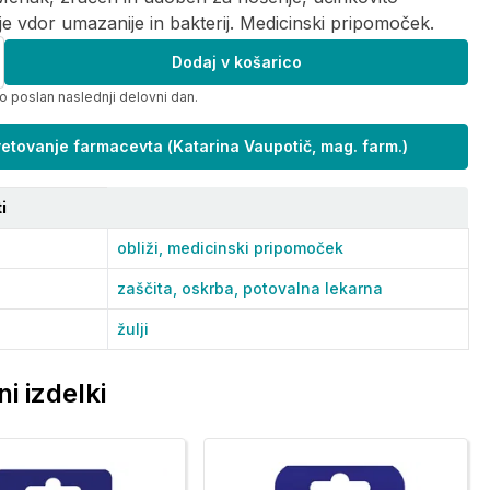
e vdor umazanije in bakterij. Medicinski pripomoček.
Dodaj v košarico
o poslan naslednji delovni dan.
etovanje farmacevta
(
Katarina Vaupotič, mag. farm.
)
i
obliži,
medicinski pripomoček
zaščita,
oskrba,
potovalna lekarna
žulji
i izdelki