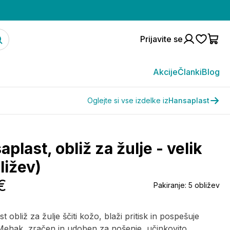
Prijavite se
Akcije
Članki
Blog
Oglejte si vse izdelke iz
Hansaplast
plast, obliž za žulje - velik
ližev)
€
Pakiranje:
5 obližev
 obliž za žulje ščiti kožo, blaži pritisk in pospešuje
 Mehak, zračen in udoben za nošenje, učinkovito