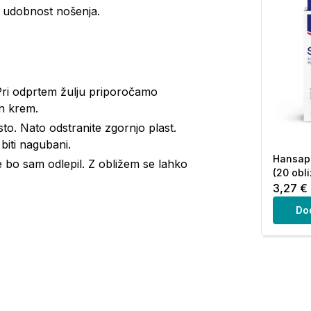
o udobnost nošenja.
 Pri odprtem žulju priporočamo
in krem.
sto. Nato odstranite zgornjo plast.
biti nagubani.
Hansapl
e bo sam odlepil. Z obližem se lahko
(20 obl
3,27 €
Do