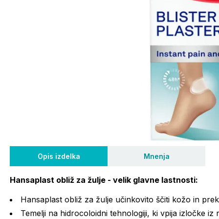
Opis izdelka
Mnenja
Hansaplast obliž za žulje - velik
glavne lastnosti:
Hansaplast obliž za žulje učinkovito ščiti kožo in prekr
Temelji na hidrocoloidni tehnologiji, ki vpija izločke i