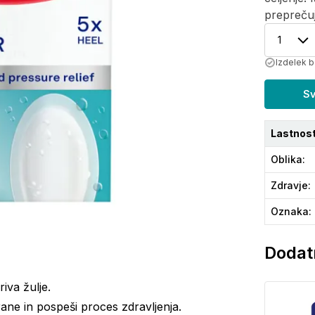
preprečuj
1
Izdelek b
Sv
Lastnost
Oblika
:
Zdravje
:
Oznaka
:
Dodatn
iva žulje.
z rane in pospeši proces zdravljenja.