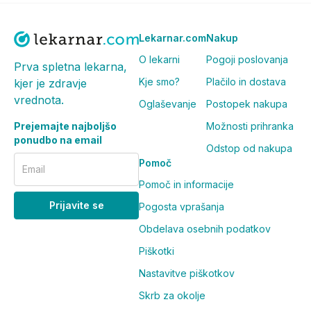
Lekarnar.com
Nakup
O lekarni
Pogoji poslovanja
Prva spletna lekarna,
Kje smo?
Plačilo in dostava
kjer je zdravje
vrednota.
Oglaševanje
Postopek nakupa
Prejemajte najboljšo
Možnosti prihranka
ponudbo na email
Odstop od nakupa
Pomoč
Email
Pomoč in informacije
Prijavite se
Pogosta vprašanja
Obdelava osebnih podatkov
Piškotki
Nastavitve piškotkov
Skrb za okolje