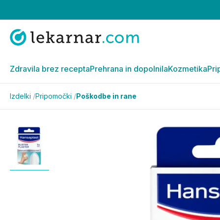
Zdravila brez recepta
Prehrana in dopolnila
Kozmetika
Pri
Izdelki
/
Pripomočki
/
Poškodbe in rane