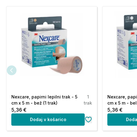
Nexcare, papirni lepilni trak - 5
1
Nexcare, papir
cm x 5 m - bež (1 trak)
trak
cm x 5 m - bel 
5,36 €
5,36 €
Dodaj v košarico
Doda