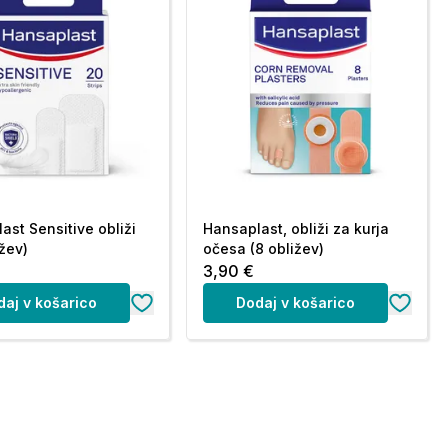
ast Sensitive obliži
Hansaplast, obliži za kurja
ižev)
očesa (8 obližev)
3,90 €
daj v košarico
Dodaj v košarico