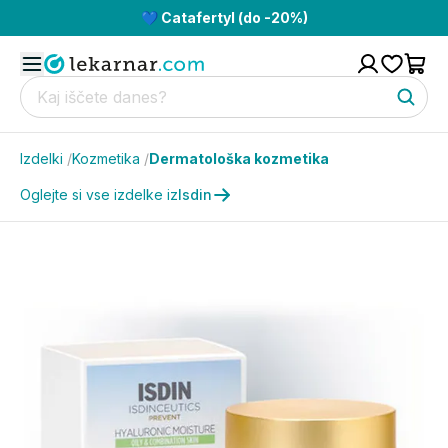
💙 Catafertyl (do -20%)
Izdelki
/
Kozmetika
/
Dermatološka kozmetika
Oglejte si vse izdelke iz
Isdin