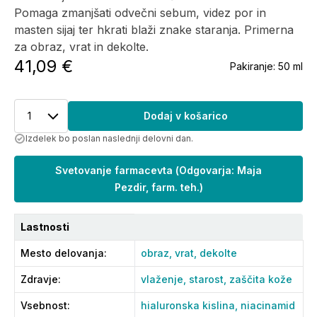
Pomaga zmanjšati odvečni sebum, videz por in
masten sijaj ter hkrati blaži znake staranja. Primerna
za obraz, vrat in dekolte.
41,09 €
Pakiranje:
50 ml
1
Dodaj v košarico
Izdelek bo poslan naslednji delovni dan.
Svetovanje farmacevta
(
Odgovarja: Maja
Pezdir, farm. teh.
)
Lastnosti
Mesto delovanja
:
obraz,
vrat,
dekolte
Zdravje
:
vlaženje,
starost,
zaščita kože
Vsebnost
:
hialuronska kislina,
niacinamid