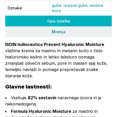
gube,
izrazne gube,
mastna
Oznaka
:
koža
Opis izdelka
Mnenja
ISDIN Isdinceutics Prevent Hyaluronic Moisture
vlažilna krema za mastno in mešano kožo s čisto
hialuronsko kislino in lahko teksturo oomaga
zmanjšati odvečni sebum, pore in masten sijaj kože,
temeljito navlaži in pomaga preprečevati znake
staranja kože.
Glavne lastnosti:
Vsebuje
82% sestavin
naravnega izvora in je
nekomedogena.
Formula Hyaluronic Moisture
za mastno in