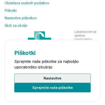
Obdelava osebnih podatkov
Piškotki
Nastavitve piškotkov
Skrb za okolje
Lekarnar.com je
spletna
poslovalnica
Lekarne Nove
Poljane in posluje
v skladu z
Piškotki
zakonodajo
Sprejmite naše piškotke za najboljšo
uporabniško izkušnjo
Nastavitve
Sprejmite naše piškotke