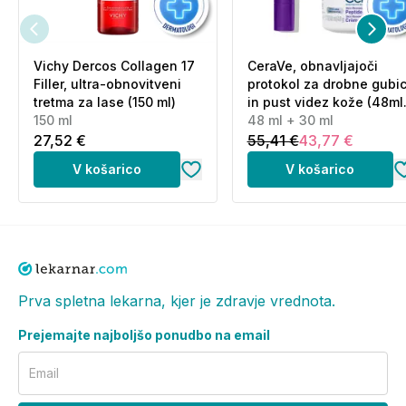
Vichy Dercos Collagen 17
CeraVe, obnavljajoči
Filler, ultra-obnovitveni
protokol za drobne gubi
tretma za lase (150 ml)
in pust videz kože (48ml
150 ml
+ 30 ml)
48 ml + 30 ml
27,52 €
55,41 €
43,77 €
V košarico
V košarico
Prva spletna lekarna, kjer je zdravje vrednota.
Prejemajte najboljšo ponudbo na email
Email