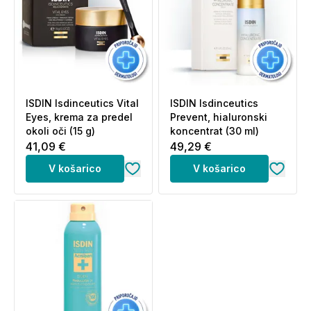
nanesite neposredno na čisto, suho kožo obraza,
vratu in dekolteja. Masirajte, dokler se popolnoma ne
vpije. Svojo rutino dodatno okrepite z uporabo
ISDIN
seruma Hyaluronic Concentrate.
Opozorila:
ISDIN Isdinceutics Vital
ISDIN Isdinceutics
Ta izdelek za uporabo v običajnih ali razumno
Eyes, krema za predel
Prevent, hialuronski
predvidljivih pogojih uporabe ne zahteva nobenih
okoli oči (15 g)
koncentrat (30 ml)
41,09 €
49,29 €
posebnih varnostnih ukrepov.
V košarico
V košarico
Sestavine (INCI):
Aqua (Water), Dimethicone, Glycerin, Niacinamide,
Silica, 1,2-Hexanediol, Alpha-Glucan Oligosaccharide,
Panthenol, Squalane, Ammonium
Acryloyldimethyltaurate/VP Copolymer, Butylene
Glycol, Caprylyl Glycol, Sodium Acrylates
Crosspolymer-2, Tocopherol, Tocopheryl Acetate,
Trehalose, Urea, Acrylates/C10-30 Alkyl Acrylate