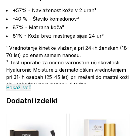
+57% - Navlaženost kože v 2 urah¹
-40 % - Število komedonov²
87% - Matirana koža³
81% - Koža brez mastnega sijaja 24 ur³
¹ Vrednotenje kinetike vlaženja pri 24-ih ženskah (18–
70 let) po enem samem nanosu.
² Test uporabe za oceno varnosti in učinkovitosti
Hyaluronic Moisture z dermatološkim vrednotenjem
pri 31-ih osebah (25-45 let) pri mešani do mastni koži
ob vsakodnevnem nanosu 4 tedne.
Pokaži več
³ Subjektivna ocena testa uporabnosti Hyaluronic
Moisture pri 31-ih osebah (25–45 let) ob
Dodatni izdelki
vsakodnevnem nanosu 4 tedne.
Uporaba:
Hyaluronic Moisture za mešano in mastno kožo