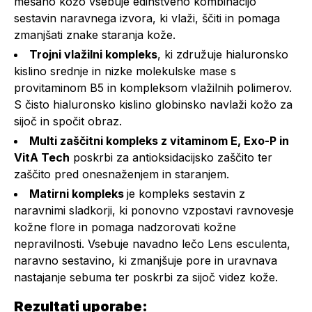
mešano kožo vsebuje edinstveno kombinacijo
sestavin naravnega izvora, ki vlaži, ščiti in pomaga
zmanjšati znake staranja kože.
Trojni vlažilni kompleks
, ki združuje hialuronsko
kislino srednje in nizke molekulske mase s
provitaminom B5 in kompleksom vlažilnih polimerov.
S čisto hialuronsko kislino globinsko navlaži kožo za
sijoč in spočit obraz.
Multi zaščitni kompleks z vitaminom E, Exo-P in
VitA Tech
poskrbi za antioksidacijsko zaščito ter
zaščito pred onesnaženjem in staranjem.
Matirni kompleks
je kompleks sestavin z
naravnimi sladkorji, ki ponovno vzpostavi ravnovesje
kožne flore in pomaga nadzorovati kožne
nepravilnosti. Vsebuje navadno lečo Lens esculenta,
naravno sestavino, ki zmanjšuje pore in uravnava
nastajanje sebuma ter poskrbi za sijoč videz kože.
Rezultati uporabe: