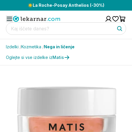
☀️
La Roche-Posay Anthelios (-30%)
Izdelki
/
Kozmetika
/
Nega in ličenje
Oglejte si vse izdelke iz
Matis