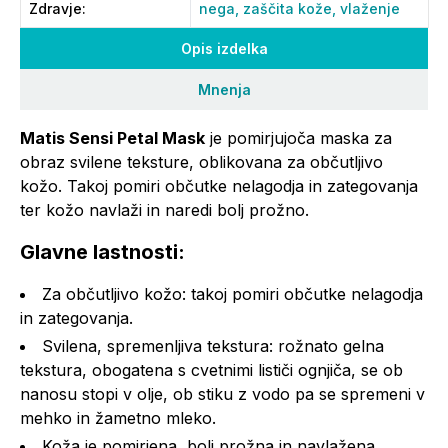
Zdravje
:
nega,
zaščita kože,
vlaženje
Opis izdelka
Mnenja
Matis Sensi Petal Mask
je pomirjujoča maska za
obraz svilene teksture, oblikovana za občutljivo
kožo. Takoj pomiri občutke nelagodja in zategovanja
ter kožo navlaži in naredi bolj prožno.
Glavne lastnosti:
Za občutljivo kožo: takoj pomiri občutke nelagodja
in zategovanja.
Svilena, spremenljiva tekstura: rožnato gelna
tekstura, obogatena s cvetnimi lističi ognjiča, se ob
nanosu stopi v olje, ob stiku z vodo pa se spremeni v
mehko in žametno mleko.
Koža je pomirjena, bolj prožna in navlažena,