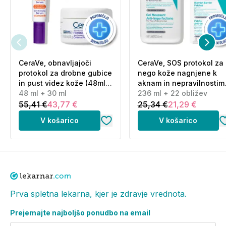
CeraVe, obnavljajoči
CeraVe, SOS protokol za
protokol za drobne gubice
nego kože nagnjene k
in pust videz kože (48ml
aknam in nepravilnostim
+ 30 ml)
48 ml + 30 ml
(236 ml + 22 obližev)
236 ml + 22 obližev
55,41 €
43,77 €
25,34 €
21,29 €
V košarico
V košarico
Prva spletna lekarna, kjer je zdravje vrednota.
Prejemajte najboljšo ponudbo na email