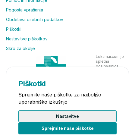
Pomoč in informacije
Pogosta vprašanja
Obdelava osebnih podatkov
Piškotki
Nastavitve piškotkov
Skrb za okolje
Lekarnar.com je
spletna
poslovalnica
Lekarne Nove
Poljane in posluje
v skladu z
Piškotki
zakonodajo
Sprejmite naše piškotke za najboljšo
uporabniško izkušnjo
Nastavitve
Sprejmite naše piškotke