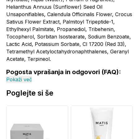
Helianthus Annuus (Sunflower) Seed Oil
Unsaponifiables, Calendula Officinalis Flower, Crocus
Sativus Flower Extract, Palmitoyl Tripeptide-1,
Ethylhexyl Palmitate, Propanediol, Tribehenin,
Tocopherol, Sorbitan Isostearate, Sodium Benzoate,
Lactic Acid, Potassium Sorbate, CI 17200 (Red 33),
Tetramethyl Acetyloctahydronaphthalenes, Geranyl
Acetate, Terpineol.
Pogosta vprašanja in odgovori (FAQ):
Pokaži več
Komu je maska MATIS Sensi Petal
Poglejte si še
Mask namenjena?
Maska je oblikovana za občutljivo kožo. Takoj pomiri
občutke nelagodja in zategovanja ter pomaga
zmanjšati vidnost rdečice.
Kako se maska pravilno uporablja?