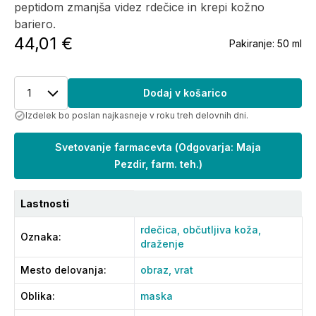
peptidom zmanjša videz rdečice in krepi kožno
bariero.
44,01 €
Pakiranje:
50 ml
1
Dodaj v košarico
Izdelek bo poslan najkasneje v roku treh delovnih dni.
Svetovanje farmacevta
(
Odgovarja: Maja
Pezdir, farm. teh.
)
Lastnosti
rdečica,
občutljiva koža,
Oznaka
:
draženje
Mesto delovanja
:
obraz,
vrat
Oblika
:
maska