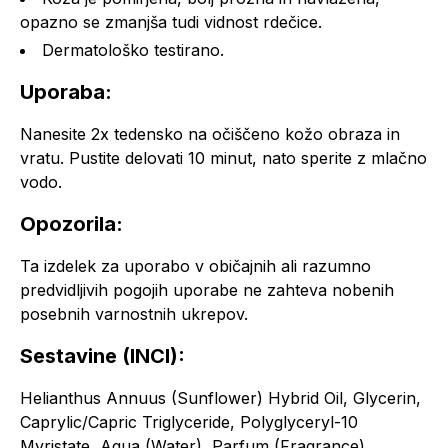
opazno se zmanjša tudi vidnost rdečice.
Dermatološko testirano.
Uporaba:
Nanesite 2x tedensko na očiščeno kožo obraza in
vratu. Pustite delovati 10 minut, nato sperite z mlačno
vodo.
Opozorila:
Ta izdelek za uporabo v običajnih ali razumno
predvidljivih pogojih uporabe ne zahteva nobenih
posebnih varnostnih ukrepov.
Sestavine (INCI):
Helianthus Annuus (Sunflower) Hybrid Oil, Glycerin,
Caprylic/Capric Triglyceride, Polyglyceryl-10
Myristate, Aqua (Water), Parfum (Fragrance),