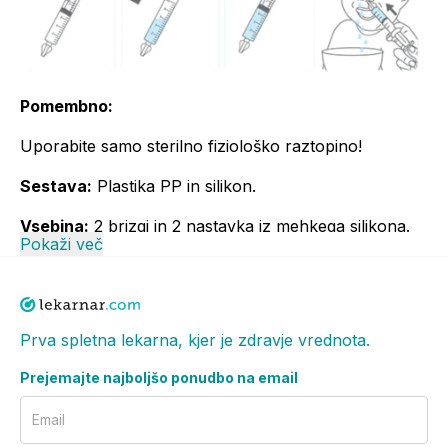
Pomembno:
Uporabite samo sterilno fiziološko raztopino!
Sestava:
Plastika PP in silikon.
Vsebina:
2 brizgi in 2 nastavka iz mehkega silikona.
Pokaži več
Medicinski pripomoček.
Kontraindikacije: Bolniki s poškodbami ali
nepravilnostmi v nosni votlini ali sinusih; bolniki s
Prva spletna lekarna, kjer je zdravje vrednota.
krvavitvijo iz nosu; bolniki z alergijskimi reakcijami na
raztopine ali snovi za čiščenje; prepovedano za
Prejemajte najboljšo ponudbo na email
otroke, mlajše od dveh tednov; previdna uporaba pri
Email
bolnikih z duševnimi boleznimi ali težko intelektualno