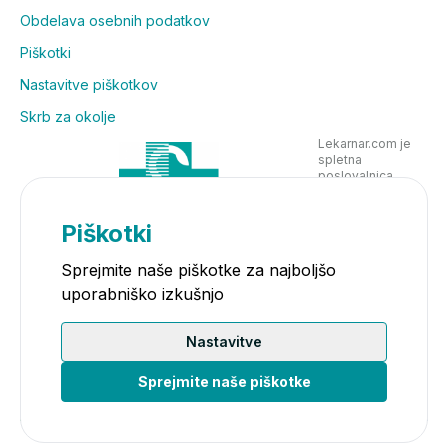
Obdelava osebnih podatkov
Piškotki
Nastavitve piškotkov
Skrb za okolje
Lekarnar.com je
spletna
poslovalnica
Lekarne Nove
Poljane in posluje
v skladu z
Piškotki
zakonodajo
Sprejmite naše piškotke za najboljšo
uporabniško izkušnjo
Nastavitve
Sprejmite naše piškotke