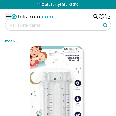
💙 Catafertyl (do -20%)
Izdelki
/