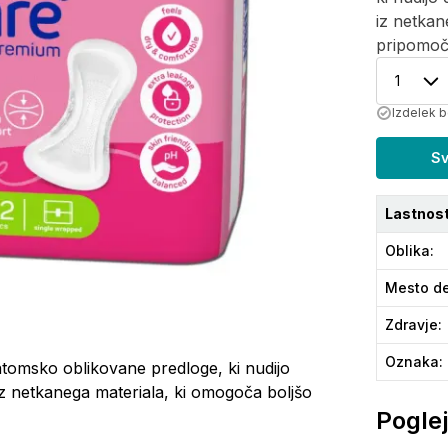
iz netkan
pripomoč
1
Izdelek b
Sv
Lastnost
Oblika
:
Mesto de
Zdravje
:
Oznaka
:
tomsko oblikovane predloge, ki nudijo
iz netkanega materiala, ki omogoča boljšo
Poglej