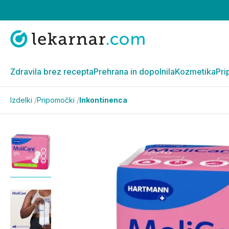
Zdravila brez recepta
Prehrana in dopolnila
Kozmetika
Pri
Izdelki
/
Pripomočki
/
Inkontinenca