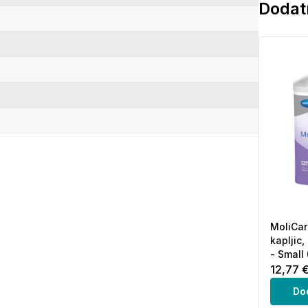
Dodatn
MoliCar
kapljic
- Small 
12,77 
Do