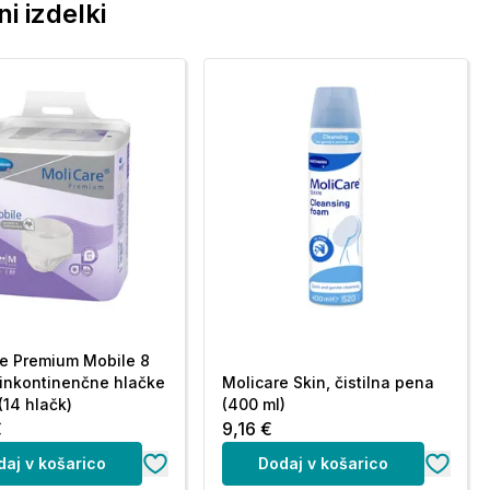
i izdelki
e Premium Mobile 8
, inkontinenčne hlačke
Molicare Skin, čistilna pena
(14 hlačk)
(400 ml)
€
9,16 €
daj v košarico
Dodaj v košarico