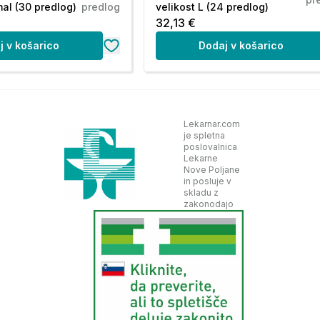
al (30 predlog)
predlog
velikost L (24 predlog)
32,13 €
j v košarico
Dodaj v košarico
Lekarnar.com
je spletna
poslovalnica
Lekarne
Nove Poljane
in posluje v
skladu z
zakonodajo