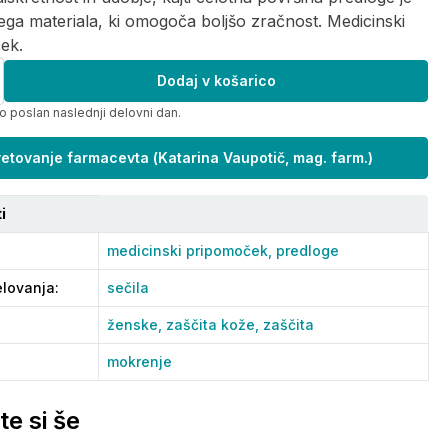
ega materiala, ki omogoča boljšo zračnost. Medicinski
ek.
Dodaj v košarico
o poslan naslednji delovni dan.
etovanje farmacevta
(
Katarina Vaupotič, mag. farm.
)
i
medicinski pripomoček,
predloge
lovanja
:
sečila
ženske,
zaščita kože,
zaščita
mokrenje
te si še