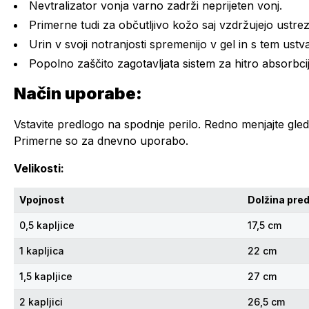
Nevtralizator
vonja varno zadrži neprijeten vonj.
Primerne tudi za občutljivo kožo saj vzdržujejo ustre
Urin v svoji notranjosti spremenijo v gel in s tem ustv
Popolno zaščito zagotavljata sistem za hitro
absorbci
Način uporabe:
Vstavite predlogo na spodnje perilo. Redno menjajte gled
Primerne so za dnevno uporabo.
Velikosti:
Vpojnost
Dolžina pre
0,5 kapljice
17,5 cm
1 kapljica
22 cm
1,5 kapljice
27 cm
2 kapljici
26,5 cm