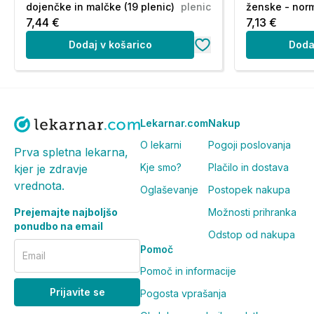
dojenčke in malčke (19 plenic)
plenic
ženske - norm
7,44 €
7,13 €
Dodaj v košarico
Doda
Lekarnar.com
Nakup
O lekarni
Pogoji poslovanja
Prva spletna lekarna,
Kje smo?
Plačilo in dostava
kjer je zdravje
vrednota.
Oglaševanje
Postopek nakupa
Prejemajte najboljšo
Možnosti prihranka
ponudbo na email
Odstop od nakupa
Pomoč
Email
Pomoč in informacije
Prijavite se
Pogosta vprašanja