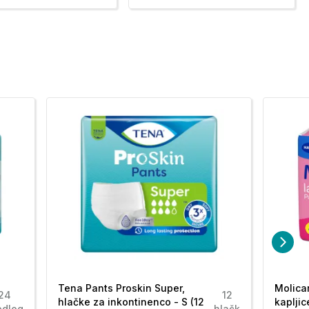
Tena Pants Proskin Super,
Molica
24
12
hlačke za inkontinenco - S (12
kapljic
edlog
hlačk