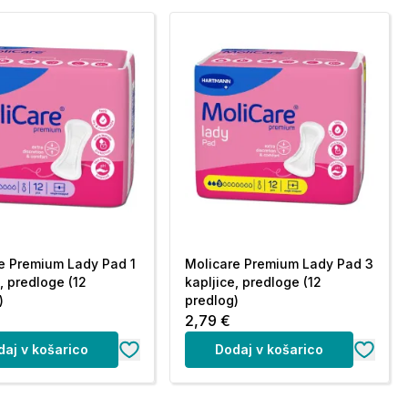
e Premium Lady Pad 1
Molicare Premium Lady Pad 3
, predloge (12
kapljice, predloge (12
)
predlog)
2,79 €
daj v košarico
Dodaj v košarico