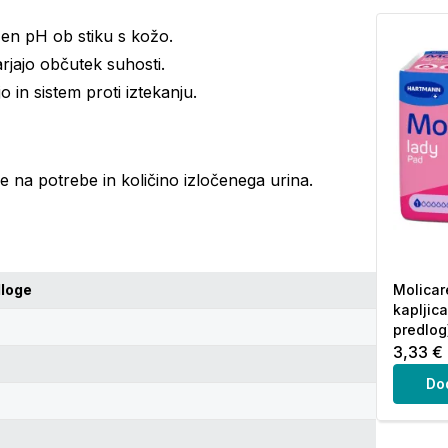
zen pH ob stiku s kožo.
arjajo občutek suhosti.
jo
in sistem proti iztekanju.
e na potrebe in količino izločenega urina.
dloge
Molicar
kapljica
predlog
3,33 €
Do