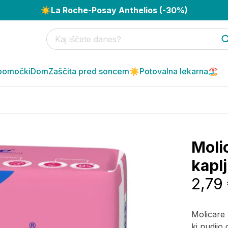
☀️
La Roche-Posay Anthelios (-30%)
pomočki
Dom
Zaščita pred soncem☀️
Potovalna lekarna🏖️
Moli
kaplj
2,79
Molicare
ki nudijo