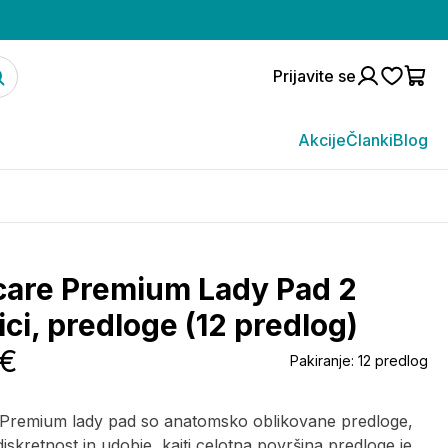
Prijavite se
Akcije
Članki
Blog
care Premium Lady Pad 2
ici, predloge (12 predlog)
 €
Pakiranje:
12 predlog
 Premium lady pad so anatomsko oblikovane predloge,
 diskretnost in udobje, kajti celotna površina predloge je