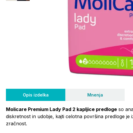
Opis izdelka
Mnenja
Molicare Premium Lady Pad 2 kapljice predloge
so ana
diskretnost in udobje, kajti celotna povr
šina predloge je 
zračnost.