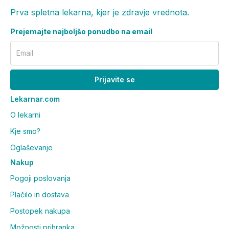
dokumenti.
Prva spletna lekarna, kjer je zdravje vrednota.
Proizvajalec:
Nestlé Deutschland, Biessenhofen,
Prejemajte najboljšo ponudbo na email
Fussener Str. 1, 87640 Biessenhofen, Nemčija.
Distributer:
Nestlé Adriatic Trgovina d.o.o.,
Email
Šmartinska cesta 53, 1000 Ljubljana, Slovenija.
Prijavite se
Lekarnar.com
O lekarni
Kje smo?
Oglaševanje
Nakup
Pogoji poslovanja
Plačilo in dostava
Postopek nakupa
Možnosti prihranka