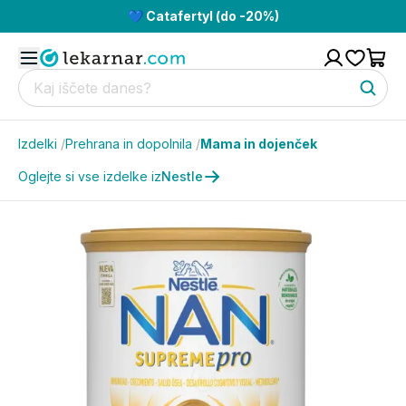
💙 Catafertyl (do -20%)
Izdelki
/
Prehrana in dopolnila
/
Mama in dojenček
Oglejte si vse izdelke iz
Nestle