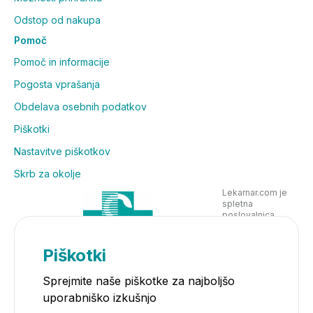
Odstop od nakupa
Pomoč
Pomoč in informacije
Pogosta vprašanja
Obdelava osebnih podatkov
Piškotki
Nastavitve piškotkov
Skrb za okolje
Lekarnar.com je
spletna
poslovalnica
Lekarne Nove
Poljane in posluje
v skladu z
Piškotki
zakonodajo
Sprejmite naše piškotke za najboljšo
uporabniško izkušnjo