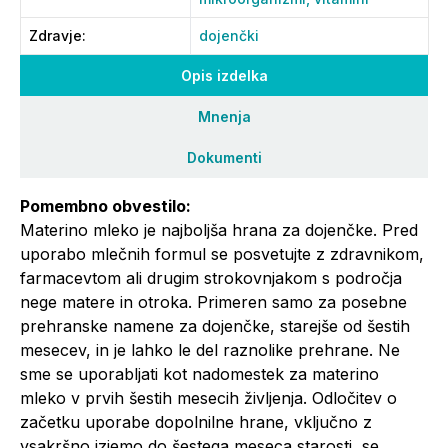
Zdravje
:
dojenčki
Opis izdelka
Mnenja
Dokumenti
Pomembno obvestilo:
Materino mleko je najboljša hrana za dojenčke. Pred
uporabo mlečnih formul se posvetujte z zdravnikom,
farmacevtom ali drugim strokovnjakom s področja
nege matere in otroka. Primeren samo za posebne
prehranske namene za dojenčke, starejše od šestih
mesecev, in je lahko le del raznolike prehrane. Ne
sme se uporabljati kot nadomestek za materino
mleko v prvih šestih mesecih življenja. Odločitev o
začetku uporabe dopolnilne hrane, vključno z
vsakršno izjemo do šestega meseca starosti, se