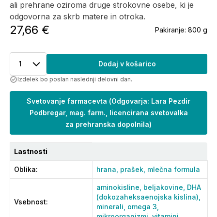
ali prehrane oziroma druge strokovne osebe, ki je
odgovorna za skrb matere in otroka.
27,66 €
Pakiranje:
800 g
1
Dodaj v košarico
Izdelek bo poslan naslednji delovni dan.
Svetovanje farmacevta
(
Odgovarja: Lara Pezdir
Podbregar, mag. farm., licencirana svetovalka
za prehranska dopolnila
)
Lastnosti
Oblika
:
hrana,
prašek,
mlečna formula
aminokisline,
beljakovine,
DHA
(dokozaheksaenojska kislina),
Vsebnost
:
minerali,
omega 3,
mikroorganizmi,
vitamini