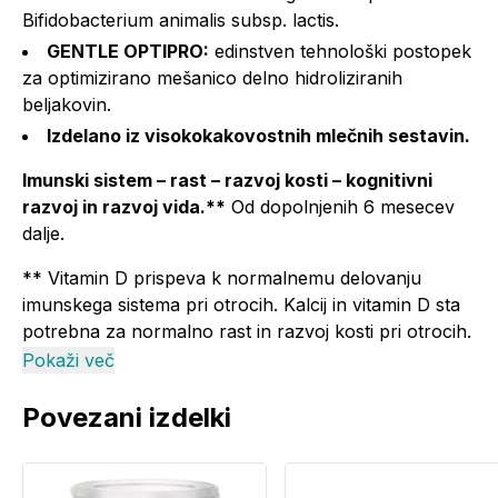
Bifidobacterium animalis subsp. lactis.
GENTLE OPTIPRO:
edinstven tehnološki postopek
za optimizirano mešanico delno hidroliziranih
beljakovin.
Izdelano iz visokokakovostnih mlečnih sestavin.
Imunski sistem – rast – razvoj kosti – kognitivni
razvoj in razvoj vida.**
Od dopolnjenih 6 mesecev
dalje.
** Vitamin D prispeva k normalnemu delovanju
imunskega sistema pri otrocih. Kalcij in vitamin D sta
potrebna za normalno rast in razvoj kosti pri otrocih.
Železo prispeva k normalnemu kognitivnemu razvoju
Pokaži več
otrok. Vnos dokozaheksaenojske kisline (DHK)
prispeva k normalnemu razvoju vida pri dojenčkih do
Povezani izdelki
12. meseca starosti. Ugoden učinek se doseže z
dnevnim vnosom 100 mg DHK. Raznovrstna in
uravnotežena prehrana ter zdrav način življenja so