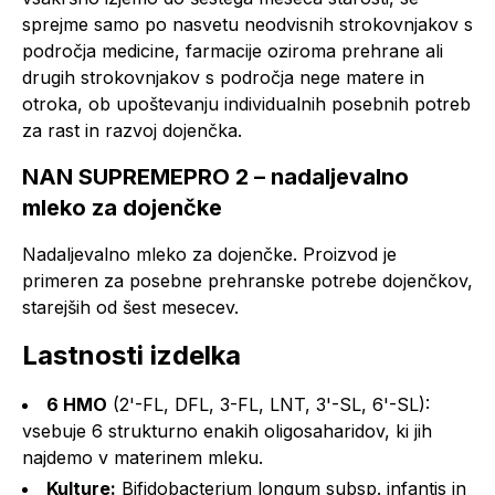
sprejme samo po nasvetu neodvisnih strokovnjakov s
področja medicine, farmacije oziroma prehrane ali
drugih strokovnjakov s področja nege matere in
otroka, ob upoštevanju individualnih posebnih potreb
za rast in razvoj dojenčka.
NAN SUPREMEPRO 2 – nadaljevalno
mleko za dojenčke
Nadaljevalno mleko za dojenčke. Proizvod je
primeren za posebne prehranske potrebe dojenčkov,
starejših od šest mesecev.
Lastnosti izdelka
6 HMO
(2'-FL, DFL, 3-FL, LNT, 3'-SL, 6'-SL):
vsebuje 6 strukturno enakih oligosaharidov, ki jih
najdemo v materinem mleku.
Kulture:
Bifidobacterium longum subsp. infantis in