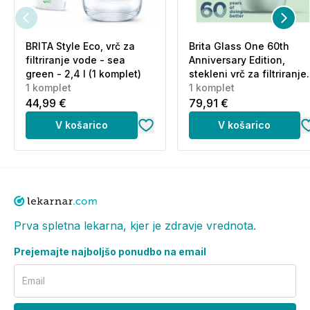
BRITA Style Eco, vrč za
Brita Glass One 60th
filtriranje vode - sea
Anniversary Edition,
green - 2,4 l (1 komplet)
stekleni vrč za filtriranje
1 komplet
vode - zelen - 2,5 l (1
1 komplet
komplet)
44,99 €
79,91 €
V košarico
V košarico
Prva spletna lekarna, kjer je zdravje vrednota.
Prejemajte najboljšo ponudbo na email
Email