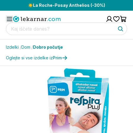
☀️
La Roche-Posay Anthelios (-30%)
Izdelki
/
Dom
/
Dobro počutje
Oglejte si vse izdelke iz
Prim