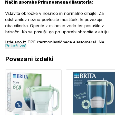
Način uporabe Prim nosnega dilatatorja:
Vstavite obročke v nosnico in normalno dihajte. Za
odstranitev nežno povlecite mostiček, ki povezuje
oba cilindra. Operite z milom in vodo ter posušite z
brisačo. Ko se posuši, ga po uporabi shranite v etuiju.
Izdelano iz TPE (termoplastičnega elastomera). Ne
Pokaži več
vsebuje lateksa.
Povezani izdelki
Opozorilo: Hraniti izven dosega otrok.