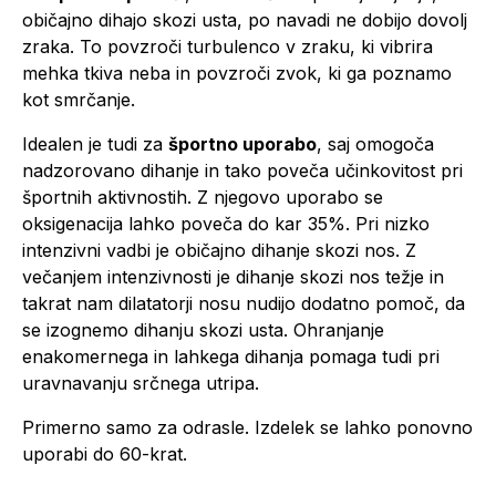
običajno dihajo skozi usta, po navadi ne dobijo dovolj
zraka. To povzroči turbulenco v zraku, ki vibrira
mehka tkiva neba in povzroči zvok, ki ga poznamo
kot smrčanje.
Idealen je tudi za
športno uporabo
, saj omogoča
nadzorovano dihanje in tako poveča učinkovitost pri
športnih aktivnostih. Z njegovo uporabo se
oksigenacija lahko poveča do kar 35%. Pri nizko
intenzivni vadbi je običajno dihanje skozi nos. Z
večanjem intenzivnosti je dihanje skozi nos težje in
takrat nam dilatatorji nosu nudijo dodatno pomoč, da
se izognemo dihanju skozi usta. Ohranjanje
enakomernega in lahkega dihanja pomaga tudi pri
uravnavanju srčnega utripa.
Primerno samo za odrasle. Izdelek se lahko ponovno
uporabi do 60-krat.