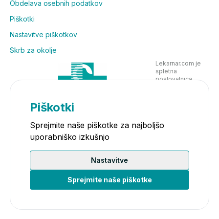
Obdelava osebnih podatkov
Piškotki
Nastavitve piškotkov
Skrb za okolje
Lekarnar.com je
spletna
poslovalnica
Lekarne Nove
Poljane in posluje
v skladu z
Piškotki
zakonodajo
Sprejmite naše piškotke za najboljšo
uporabniško izkušnjo
Nastavitve
Sprejmite naše piškotke