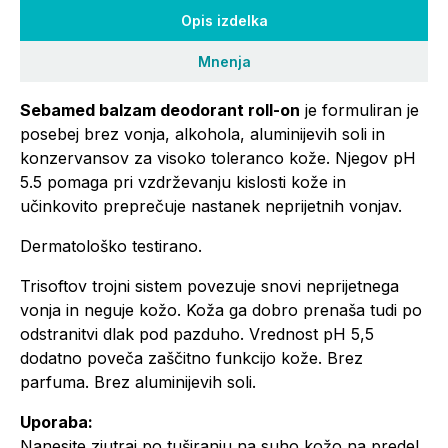
Opis izdelka
Mnenja
Sebamed balzam deodorant roll-on
je formuliran je
posebej brez vonja, alkohola, aluminijevih soli in
konzervansov za visoko toleranco kože. Njegov pH
5.5 pomaga pri vzdrževanju kislosti kože in
učinkovito preprečuje nastanek neprijetnih vonjav.
Dermatološko testirano.
Trisoftov trojni sistem povezuje snovi neprijetnega
vonja in neguje kožo. Koža ga dobro prenaša tudi po
odstranitvi dlak pod pazduho. Vrednost pH 5,5
dodatno poveča zaščitno funkcijo kože. Brez
parfuma. Brez aluminijevih soli.
Uporaba:
Nanesite zjutraj po tuširanju na suho kožo na predel