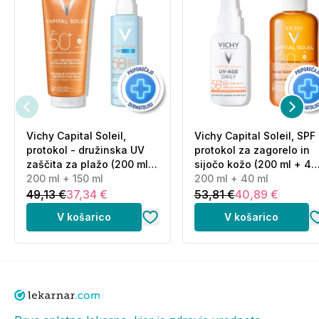
Vichy Capital Soleil,
Vichy Capital Soleil, SPF
protokol - družinska UV
protokol za zagorelo in
zaščita za plažo (200 ml +
sijočo kožo (200 ml + 40
150 ml)
200 ml + 150 ml
ml)
200 ml + 40 ml
49,13 €
37,34 €
53,81 €
40,89 €
V košarico
V košarico