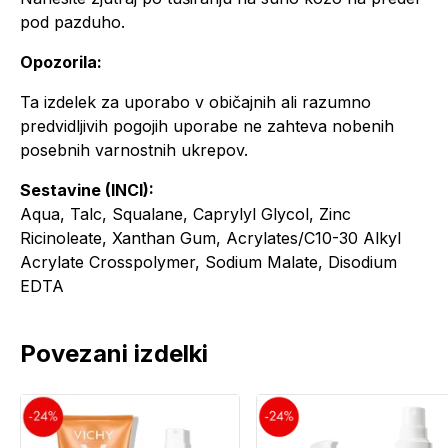
pod pazduho.
Opozorila:
Ta izdelek za uporabo v obi
čajnih ali razumno
predvidljivih pogojih uporabe ne zahteva nobenih
posebnih varnostnih ukrepov.
Sestavine (INCI):
Aqua, Talc, Squalane, Caprylyl Glycol, Zinc
Ricinoleate, Xanthan Gum, Acrylates/C10-30 Alkyl
Acrylate Crosspolymer, Sodium Malate, Disodium
EDTA
Povezani izdelki