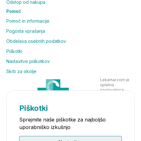
Odstop od nakupa
Pomoč
Pomoč in informacije
Pogosta vprašanja
Obdelava osebnih podatkov
Piškotki
Nastavitve piškotkov
Skrb za okolje
Lekarnar.com je
spletna
poslovalnica
Lekarne Nove
Poljane in posluje
v skladu z
Piškotki
zakonodajo
Sprejmite naše piškotke za najboljšo
uporabniško izkušnjo