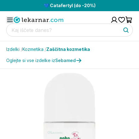
💙 Catafertyl (do -20%)
Izdelki
/
Kozmetika
/
Zaščitna kozmetika
Oglejte si vse izdelke iz
Sebamed