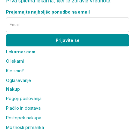
Prva spletna lekarna, kjer je zdravje vrednota.
Prejemajte najboljšo ponudbo na email
Email
Prijavite se
Lekarnar.com
O lekarni
Kje smo?
Oglaševanje
Nakup
Pogoji poslovanja
Plačilo in dostava
Postopek nakupa
Možnosti prihranka