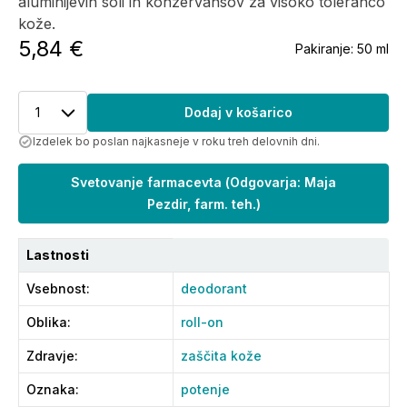
aluminijevih soli in konzervansov za visoko toleranco
kože.
5,84 €
Pakiranje:
50 ml
1
Dodaj v košarico
Izdelek bo poslan najkasneje v roku treh delovnih dni.
Svetovanje farmacevta
(
Odgovarja: Maja
Pezdir, farm. teh.
)
Lastnosti
Vsebnost
:
deodorant
Oblika
:
roll-on
Zdravje
:
zaščita kože
Oznaka
:
potenje