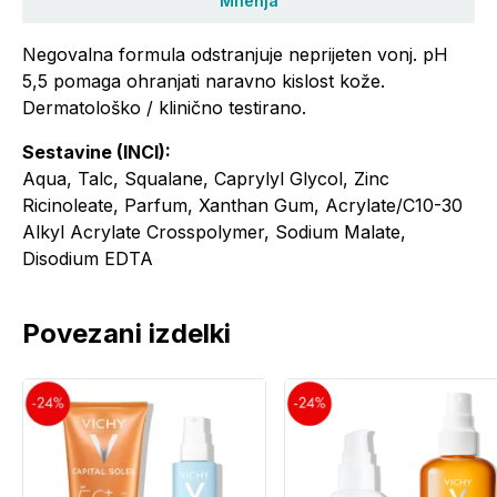
Mnenja
Negovalna formula odstranjuje neprijeten vonj. pH
5,5 pomaga ohranjati naravno kislost kože.
Dermatološko / klinično testirano.
Sestavine (INCI):
Aqua, Talc, Squalane, Caprylyl Glycol, Zinc
Ricinoleate, Parfum, Xanthan Gum, Acrylate/C10-30
Alkyl Acrylate Crosspolymer, Sodium Malate,
Disodium EDTA
Povezani izdelki