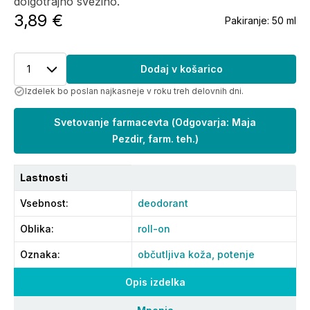
dolgotrajno svežino.
3,89 €
Pakiranje:
50 ml
1
Dodaj v košarico
Izdelek bo poslan najkasneje v roku treh delovnih dni.
Svetovanje farmacevta
(
Odgovarja: Maja
Pezdir, farm. teh.
)
Lastnosti
Vsebnost
:
deodorant
Oblika
:
roll-on
Oznaka
:
občutljiva koža,
potenje
Opis izdelka