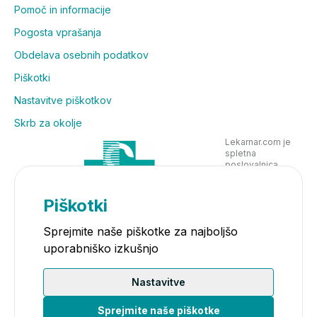
Pomoč in informacije
Pogosta vprašanja
Obdelava osebnih podatkov
Piškotki
Nastavitve piškotkov
Skrb za okolje
Lekarnar.com je
spletna
poslovalnica
Lekarne Nove
Poljane in posluje
v skladu z
Piškotki
zakonodajo
Sprejmite naše piškotke za najboljšo
uporabniško izkušnjo
Nastavitve
Sprejmite naše piškotke