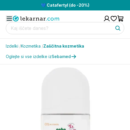
💙 Catafertyl (do -20%)
Izdelki
/
Kozmetika
/
Zaščitna kozmetika
Oglejte si vse izdelke iz
Sebamed