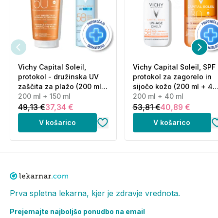
Vichy Capital Soleil,
Vichy Capital Soleil, SPF
protokol - družinska UV
protokol za zagorelo in
zaščita za plažo (200 ml +
sijočo kožo (200 ml + 40
150 ml)
200 ml + 150 ml
ml)
200 ml + 40 ml
49,13 €
37,34 €
53,81 €
40,89 €
V košarico
V košarico
Prva spletna lekarna, kjer je zdravje vrednota.
Prejemajte najboljšo ponudbo na email