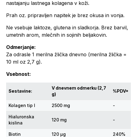
nastajanju lastnega kolagena v koži.
Prah oz. pripravljen napitek je brez okusa in vonja.
Ne vsebuje laktoze, glutena in sladkorja. Brez barvil,
umetnih arom, mlečnih in sojinih beljakovin.
Odmerjanje:
Za odrasle 1 merilna žlička dnevno (merilna žlička =
10 ml oz 2,7 g).
Vsebnost:
V dnevnem odmerku (2,7
Sestavine:
%PDV*
g)
Kolagen tip I
2500 mg
-
Hialuronska
120 mg
-
kislina
Biotin
120 µg
240%