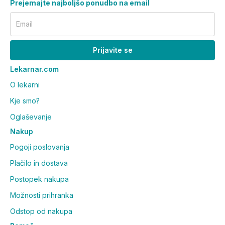
primerno za nosečnice in doječe matere.
Prejemajte najboljšo ponudbo na email
Narejeno na Finskem.
Email
Proizvajalec:
Vitabalans Oy, Varastokatu 8, FI-13500,
Prijavite se
Hameenlinna, Finska.
Lekarnar.com
O lekarni
Kje smo?
Oglaševanje
Nakup
Pogoji poslovanja
Plačilo in dostava
Postopek nakupa
Možnosti prihranka
Odstop od nakupa