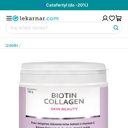
💙 Catafertyl (do -20%)
Izdelki
/