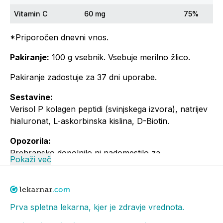
Vitamin C
60 mg
75%
*Priporočen dnevni vnos.
Pakiranje:
100 g vsebnik. Vsebuje merilno žlico.
Pakiranje zadostuje za 37 dni uporabe.
Sestavine:
Verisol P kolagen peptidi (svinjskega izvora), natrijev
hialuronat, L-askorbinska kislina, D-Biotin.
Opozorila:
Prehransko dopolnilo ni nadomestilo za
Pokaži več
uravnoteženo in raznovrstno prehrano ter zdrav
način življenja. Pomembna sta raznolika in
uravnotežena prehrana ter zdrav način življenja.
Priporočene dnevne količine oziroma odmerka se ne
Prva spletna lekarna, kjer je zdravje vrednota.
sme prekoračiti. Shranjujte nedosegljivo otrokom! Ni