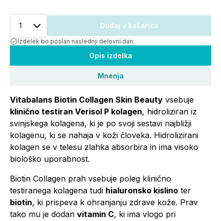
1
Dodaj v košarico
Izdelek bo poslan naslednji delovni dan.
Opis izdelka
Mnenja
Vitabalans Biotin Collagen Skin Beauty
vsebuje
klinično testiran Verisol P kolagen
, hidroliziran iz
svinjskega kolagena, ki je po svoji sestavi najbližji
kolagenu, ki se nahaja v koži človeka. Hidrolizirani
kolagen se v telesu zlahka absorbira in ima visoko
biološko uporabnost.
Biotin Collagen prah vsebuje poleg klinično
testiranega kolagena tudi
hialuronsko kislino
ter
biotin
, ki prispeva k ohranjanju zdrave kože. Prav
tako mu je dodan
vitamin C
, ki ima vlogo pri