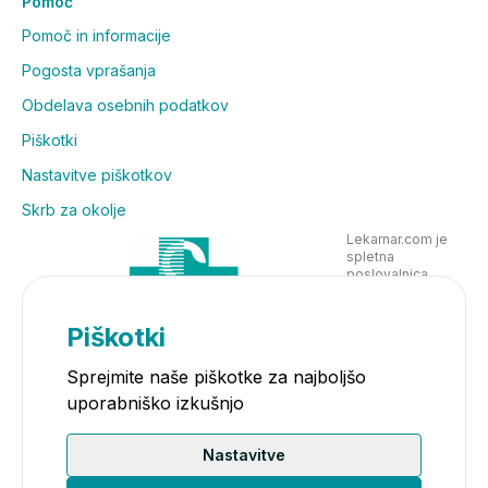
Pomoč
Pomoč in informacije
Pogosta vprašanja
Obdelava osebnih podatkov
Piškotki
Nastavitve piškotkov
Skrb za okolje
Lekarnar.com je
spletna
poslovalnica
Lekarne Nove
Poljane in posluje
v skladu z
Piškotki
zakonodajo
Sprejmite naše piškotke za najboljšo
uporabniško izkušnjo
Nastavitve