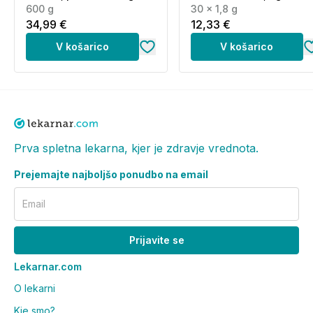
600 g
30 x 1,8 g
34,99 €
12,33 €
V košarico
V košarico
Prva spletna lekarna, kjer je zdravje vrednota.
Prejemajte najboljšo ponudbo na email
Email
Prijavite se
Lekarnar.com
O lekarni
Kje smo?