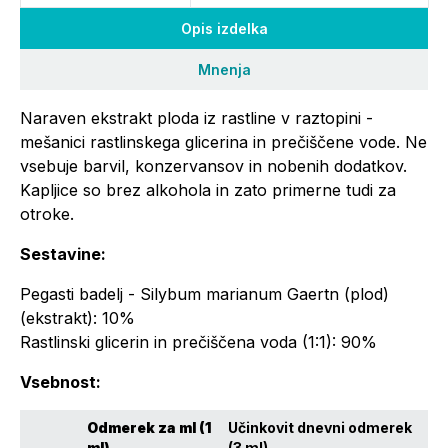
Opis izdelka
Mnenja
Naraven ekstrakt ploda iz rastline v raztopini -
mešanici rastlinskega glicerina in prečiščene vode. Ne
vsebuje barvil, konzervansov in nobenih dodatkov.
Kapljice so brez alkohola in zato primerne tudi za
otroke.
Sestavine:
Pegasti badelj - Silybum marianum Gaertn (plod)
(ekstrakt): 10%
Rastlinski glicerin in prečiščena voda (1:1): 90%
Vsebnost:
Odmerek za ml (1
Učinkovit dnevni odmerek
ml)
(3 ml)