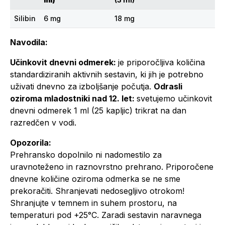
Silibin
6 mg
18 mg
Navodila:
Učinkovit dnevni odmerek:
je priporočljiva količina
standardiziranih aktivnih sestavin, ki jih je potrebno
uživati dnevno za izboljšanje počutja.
Odrasli
oziroma mladostniki nad 12. let:
svetujemo učinkovit
dnevni odmerek 1 ml (25 kapljic) trikrat na dan
razredčen v vodi.
Opozorila:
Prehransko dopolnilo ni nadomestilo za
uravnoteženo in raznovrstno prehrano. Priporočene
dnevne količine oziroma odmerka se ne sme
prekoračiti. Shranjevati nedosegljivo otrokom!
Shranjujte v temnem in suhem prostoru, na
temperaturi pod +25°C. Zaradi sestavin naravnega