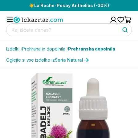
☀️
La Roche-Posay Anthelios (-30%)
Izdelki
/
Prehrana in dopolnila
/
Prehranska dopolnila
Oglejte si vse izdelke iz
Soria Natural