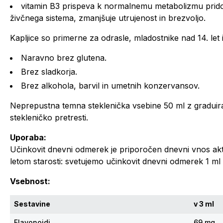
vitamin B3 prispeva k normalnemu metabolizmu prido
živčnega sistema, zmanjšuje utrujenost in brezvoljo.
Kapljice so primerne za odrasle, mladostnike nad 14. let i
Naravno brez glutena.
Brez sladkorja.
Brez alkohola, barvil in umetnih konzervansov.
Neprepustna temna steklenička vsebine 50 ml z gradui
stekleničko pretresti.
Uporaba:
Učinkovit dnevni odmerek je priporočen dnevni vnos aktiv
letom starosti: svetujemo učinkovit dnevni odmerek 1 ml (
Vsebnost:
Sestavine
v 3 ml
Flavonoidi
69 mg