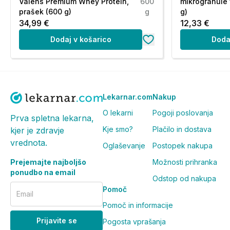
Valens Premium Whey Protein,
600
mikrogranule 
prašek (600 g)
g
g)
34,99 €
12,33 €
Dodaj v košarico
Doda
Lekarnar.com
Nakup
O lekarni
Pogoji poslovanja
Prva spletna lekarna,
Kje smo?
Plačilo in dostava
kjer je zdravje
vrednota.
Oglaševanje
Postopek nakupa
Prejemajte najboljšo
Možnosti prihranka
ponudbo na email
Odstop od nakupa
Pomoč
Email
Pomoč in informacije
Prijavite se
Pogosta vprašanja