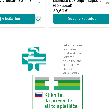
v vrečkah (30 x 1,8
kislinske bakterije - kapsule
1,8 g
k
(60 kapsul)
39,60 €
j v košarico
Dodaj v košarico
Lekarnar.com
je spletna
poslovalnica
Lekarne
Nove Poljane
in posluje v
skladu z
zakonodajo