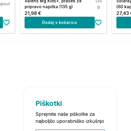
Valens Mg Kids+, prašek za
135
Solara
apsul
pripravo napitka (135 g)
g
(60 ka
21,98 €
27,43 
Dodaj v košarico
Piškotki
Sprejmite naše piškotke za
najboljšo uporabniško izkušnjo