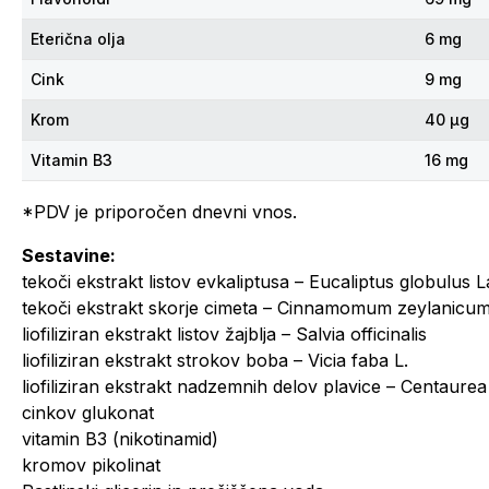
Eterična olja
6 mg
Cink
9 mg
Krom
40 µg
Vitamin B3
16 mg
*PDV je priporočen dnevni vnos.
Sestavine:
tekoči ekstrakt listov evkaliptusa – Eucaliptus globulus L
tekoči ekstrakt skorje cimeta – Cinnamomum zeylanicu
liofiliziran ekstrakt listov žajblja – Salvia officinalis
liofiliziran ekstrakt strokov boba – Vicia faba L.
liofiliziran ekstrakt nadzemnih delov plavice – Centaurea
cinkov glukonat
vitamin B3 (nikotinamid)
kromov pikolinat