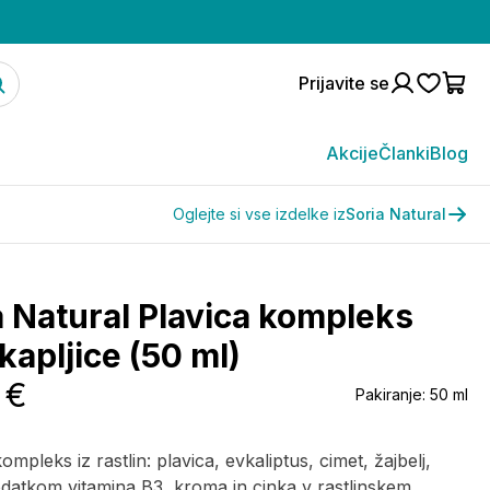
Prijavite se
Akcije
Članki
Blog
Oglejte si vse izdelke iz
Soria Natural
a Natural Plavica kompleks
kapljice (50 ml)
 €
Pakiranje:
50 ml
mpleks iz rastlin: plavica, evkaliptus, cimet, žajbelj,
datkom vitamina B3, kroma in cinka v rastlinskem