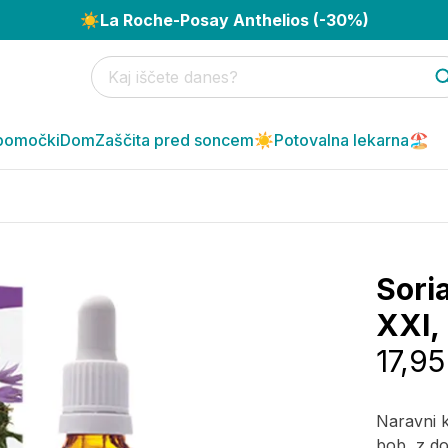
☀️
La Roche-Posay Anthelios (-30%)
pomočki
Dom
Zaščita pred soncem☀️
Potovalna lekarna🏖️
Sori
XXI, 
17,95
Naravni ko
bob, z do