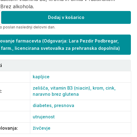
. Brez alkohola.
Dodaj v košarico
o poslan naslednji delovni dan.
ovanje farmacevta
(
Odgovarja: Lara Pezdir Podbregar,
 farm., licencirana svetovalka za prehranska dopolnila
)
i
kapljice
zelišča,
vitamin B3 (niacin),
krom,
cink,
t
:
naravno brez glutena
diabetes,
presnova
utrujenost
lovanja
:
živčevje