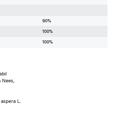
90%
100%
100%
abil
m Nees,
 aspera L.