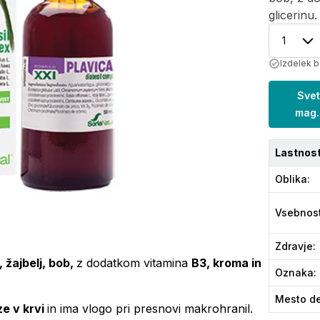
glicerinu
1
Izdelek b
Svet
mag.
Lastnost
Oblika
:
Vsebnos
Zdravje
:
 žajbelj, bob,
z dodatkom vitamina
B3, kroma in
Oznaka
:
Mesto de
e v krvi
in ima vlogo pri presnovi makrohranil.