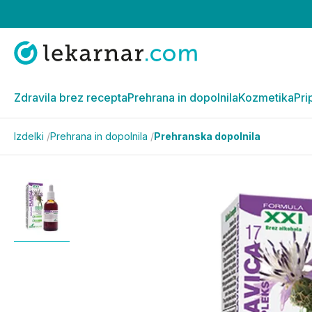
Zdravila brez recepta
Prehrana in dopolnila
Kozmetika
Pri
Izdelki
/
Prehrana in dopolnila
/
Prehranska dopolnila