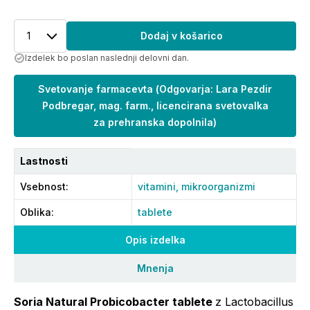
1
Dodaj v košarico
Izdelek bo poslan naslednji delovni dan.
Svetovanje farmacevta
(
Odgovarja: Lara Pezdir
Podbregar, mag. farm., licencirana svetovalka
za prehranska dopolnila
)
Lastnosti
Vsebnost
:
vitamini,
mikroorganizmi
Oblika
:
tablete
Opis izdelka
Mnenja
Soria Natural Probicobacter tablete
z Lactobacillus