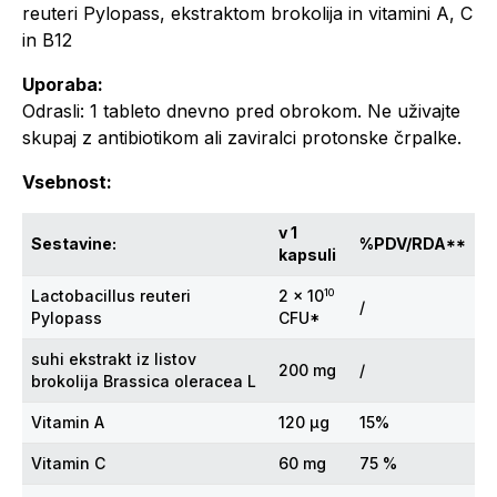
reuteri Pylopass, ekstraktom brokolija in vitamini A, C
in B12
Uporaba:
Odrasli: 1 tableto dnevno pred obrokom. Ne uživajte
skupaj z antibiotikom ali zaviralci protonske črpalke.
Vsebnost:
v 1
Sestavine:
%PDV/RDA**
kapsuli
10
Lactobacillus reuteri
2 x 10
/
Pylopass
CFU*
suhi ekstrakt iz listov
200 mg
/
brokolija Brassica oleracea L
Vitamin A
120 μg
15%
Vitamin C
60 mg
75 %