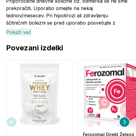
Priporočene dnevne količine oz. odmerka se ne sme
prekoračiti. Uporabo omejite na nekaj
tednov/mesecev. Pri hipotirozi ali zdravljenju
ščitničnih bolezni se pred uporabo posvetujte z
zdravnikom. Hraniti v suhem in hladnem prostoru.
Pokaži več
Prehransko dopolnilo ni nadomestilo za
uravnoteženo in raznovrstno prehrano. Shranjevati
Povezani izdelki
nedosegljivo otrokom. Ni podatkov o varni uporabi
med nosečnostjo in dojenjem, zato uporabe
nosečnicam in doječim mamicam ne priporočamo.
Proizvedno v EU:
Soria Natural, Španija
Distributer:
Fitosan d.o.o., Liminjanska 94 e,
Portorož
Ferozomal Direkt Železo