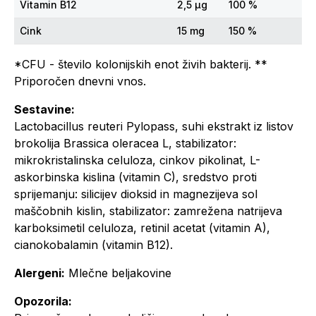
Vitamin B12
2,5 μg
100 %
Cink
15 mg
150 %
*CFU - število kolonijskih enot živih bakterij. **
Priporočen dnevni vnos.
Sestavine:
Lactobacillus reuteri Pylopass, suhi ekstrakt iz listov
brokolija Brassica oleracea L, stabilizator:
mikrokristalinska celuloza, cinkov pikolinat, L-
askorbinska kislina (vitamin C), sredstvo proti
sprijemanju: silicijev dioksid in magnezijeva sol
maščobnih kislin, stabilizator: zamrežena natrijeva
karboksimetil celuloza, retinil acetat (vitamin A),
cianokobalamin (vitamin B12).
Alergeni:
Mlečne beljakovine
Opozorila: