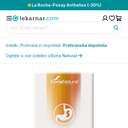
☀️
La Roche-Posay Anthelios (-30%)
Izdelki
/
Prehrana in dopolnila
/
Prehranska dopolnila
Oglejte si vse izdelke iz
Soria Natural