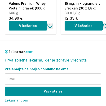
Valens Premium Whey
15 mg, mikrogranule v
Protein, prašek (600 g)
vrečkah (30 x 1,8 g)
600 g
30 x 1,8 g
34,99 €
12,33 €
V košarico
V košarico
Prva spletna lekarna, kjer je zdravje vrednota.
Prejemajte najboljšo ponudbo na email
Email
Prijavite se
Lekarnar.com