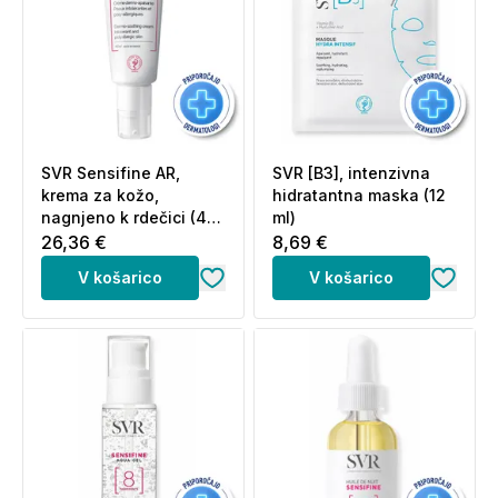
SVR Sensifine AR,
SVR [B3], intenzivna
krema za kožo,
hidratantna maska (12
nagnjeno k rdečici (40
ml)
ml)
26,36 €
8,69 €
V košarico
V košarico