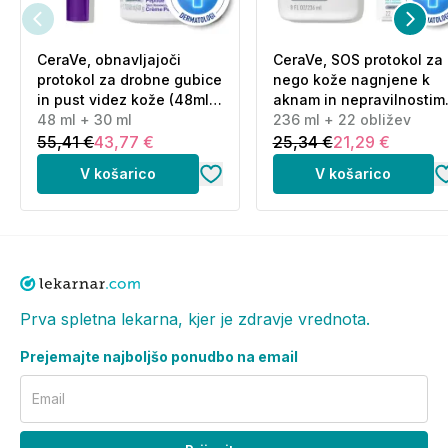
CeraVe, obnavljajoči
CeraVe, SOS protokol za
protokol za drobne gubice
nego kože nagnjene k
in pust videz kože (48ml
aknam in nepravilnostim
+ 30 ml)
48 ml + 30 ml
(236 ml + 22 obližev)
236 ml + 22 obližev
55,41 €
43,77 €
25,34 €
21,29 €
V košarico
V košarico
Prva spletna lekarna, kjer je zdravje vrednota.
Prejemajte najboljšo ponudbo na email
Email