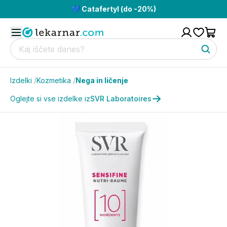
💙 Catafertyl (do -20%)
Izdelki
/
Kozmetika
/
Nega in ličenje
Oglejte si vse izdelke iz
SVR Laboratoires