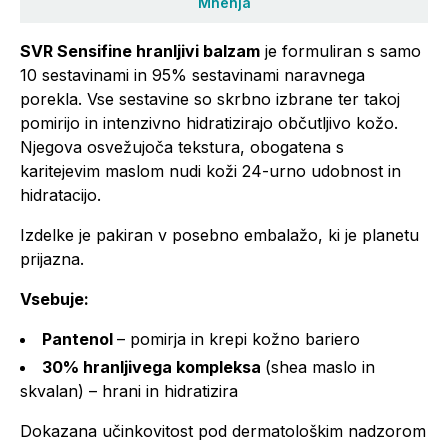
Mnenja
SVR Sensifine hranljivi balzam
je formuliran s samo
10 sestavinami in 95% sestavinami naravnega
porekla. Vse sestavine so skrbno izbrane ter takoj
pomirijo in intenzivno hidratizirajo občutljivo kožo.
Njegova osvežujoča tekstura, obogatena s
karitejevim maslom nudi koži 24-urno udobnost in
hidratacijo.
Izdelke je pakiran v posebno embalažo, ki je planetu
prijazna.
Vsebuje:
Pantenol
– pomirja in krepi kožno bariero
30% hranljivega kompleksa
(shea maslo in
skvalan) – hrani in hidratizira
Dokazana učinkovitost pod dermatološkim nadzorom