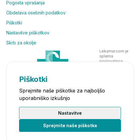
Pogosta vprašanja
Obdelava osebnih podatkov
Piškotki
Nastavitve piškotkov
Skrb za okolje
Lekarnar.com je
spletna
poslovalnica
Lekarne Nove
Poljane in posluje
v skladu z
Piškotki
zakonodajo
Sprejmite naše piškotke za najboljšo
uporabniško izkušnjo
Nastavitve
Sprejmite naše piškotke