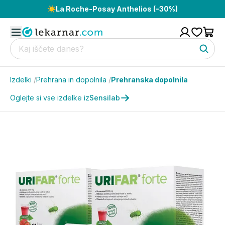
☀️
La Roche-Posay Anthelios (-30%)
Izdelki
/
Prehrana in dopolnila
/
Prehranska dopolnila
Oglejte si vse izdelke iz
Sensilab