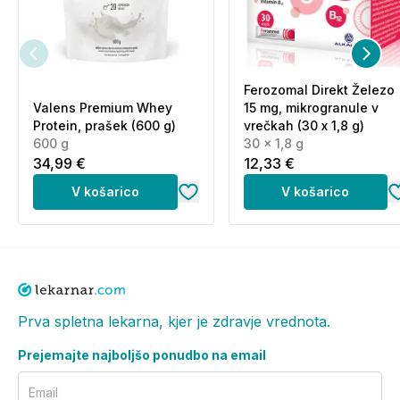
za uravnoteženo in raznovrstno prehrano.
Pomembna sta raznolika in uravnotežena prehrana
ter zdrav način življenja.
Ferozomal Direkt Železo
Shranjevanje:
Valens Premium Whey
15 mg, mikrogranule v
Shranjujte nedosegljivo otrokom! Shranjevati v
Protein, prašek (600 g)
vrečkah (30 x 1,8 g)
temnem in suhem prostoru na temperaturi do 25 °C.
600 g
30 x 1,8 g
34,99 €
12,33 €
*Popust na komplet je izračunan glede na redne
V košarico
V košarico
cene posameznih izdelkov. Končna višina prihranka
se lahko razlikuje, če so posamezni izdelki trenutno v
akciji.
Prva spletna lekarna, kjer je zdravje vrednota.
Prejemajte najboljšo ponudbo na email
Email