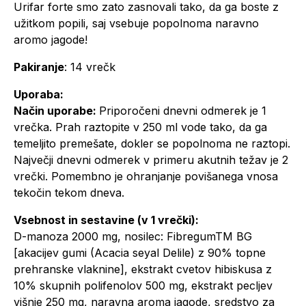
Urifar forte smo zato zasnovali tako, da ga boste z
užitkom popili, saj vsebuje popolnoma naravno
aromo jagode!
Pakiranje
: 14 vrečk
Uporaba:
Način uporabe:
Priporočeni dnevni odmerek je 1
vrečka. Prah raztopite v 250 ml vode tako, da ga
temeljito premešate, dokler se popolnoma ne raztopi.
Največji dnevni odmerek v primeru akutnih težav je 2
vrečki. Pomembno je ohranjanje povišanega vnosa
tekočin tekom dneva.
Vsebnost in sestavine (v 1 vrečki):
D-manoza 2000 mg, nosilec: FibregumTM BG
[akacijev gumi (Acacia seyal Delile) z 90% topne
prehranske vlaknine], ekstrakt cvetov hibiskusa z
10% skupnih polifenolov 500 mg, ekstrakt pecljev
višnje 250 mg, naravna aroma jagode, sredstvo za