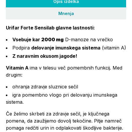
Opis izdelka
Mnenja
Urifar Forte Sensilab glavne lastnosti:
Vsebuje kar
2000 mg
D-manoze na vrečko
Podpira
delovanje imunskega sistema
(vitamin A)
Z naravnim okusom jagode!
Vitamin A
ima v telesu več pomembnih funkcij. Med
drugim:
ohranja zdravje sluznice sečil
igra pomembno vlogo pri delovanju imunskega
sistema.
Če želimo skrbeti za zdravje sečil, je ključnega
pomena, da zaužijemo dovolj tekočine. Pitje namreč
pomaga redčiti urin in odplakovati škodljive bakterije.