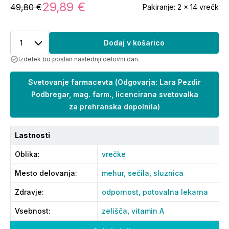
29,89 €
49,80 €
Pakiranje:
2 x 14 vrečk
1
Dodaj v košarico
Izdelek bo poslan naslednji delovni dan.
Svetovanje farmacevta
(
Odgovarja: Lara Pezdir
Podbregar, mag. farm., licencirana svetovalka
za prehranska dopolnila
)
Lastnosti
Oblika
:
vrečke
Mesto delovanja
:
mehur,
sečila,
sluznica
Zdravje
:
odpornost,
potovalna lekarna
Vsebnost
:
zelišča,
vitamin A