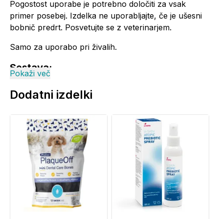
Pogostost uporabe je potrebno določiti za vsak
primer posebej. Izdelka ne uporabljajte, če je ušesni
bobnič predrt. Posvetujte se z veterinarjem.
Samo za uporabo pri živalih.
Sestava:
Pokaži več
Sok listov
Aloe barbadensis
, izvleček cvetov
Dodatni izdelki
Calendula officinalis
, propilen glikol, kapril gliceridi,
etanol, glicerin, dišava, voda, 4'-hidroksiacetofenon.
Opozorila:
Izogibajte se stiku z očmi. V primeru stika z očmi jih
takoj sperite s svežo vodo.
Shranjevanje:
Vsebnik hranite na hladnem in suhem mestu stran od
neposredne sončne svetlobe.