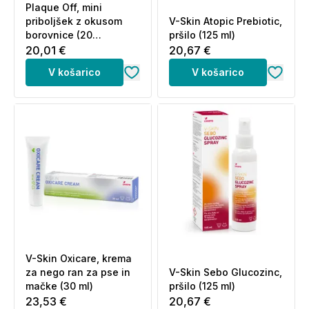
Plaque Off, mini
priboljšek z okusom
V-Skin Atopic Prebiotic,
Pogosta vprašanja in odgovori (FAQ):
borovnice (20
pršilo (125 ml)
priboljškov)
20,01 €
20,67 €
Kako se uporablja V-Skin sredstvo
V košarico
V košarico
za odstranjevanje ušesnega masla
za pse in mačke?
Kanite nekaj kapljic v vsak ušesni kanal ali notranji del
ušesa, pri tem pa uho držite z drugo roko. Koren
ušesa masirajte vsaj 1 minuto, nato s čisto bombažno
vato ali gazo ovijte prst in očistite ušesni kanal.
Postopek ponavljajte, dokler bombažna vata ne
ostane čista. Ne uporabljajte vatiranih palčk.
Katere sestavine vsebuje V-Skin
V-Skin Oxicare, krema
sredstvo za odstranjevanje
za nego ran za pse in
V-Skin Sebo Glucozinc,
ušesnega masla za pse in mačke?
mačke (30 ml)
pršilo (125 ml)
23,53 €
20,67 €