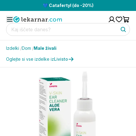
💙 Catafertyl (do -20%)
Izdelki
/
Dom
/
Male živali
Oglejte si vse izdelke iz
Livisto