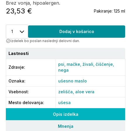
Brez vonja, hipoalergen.
23,53 €
Pakiranje:
125 ml
1
Dodaj v košarico
Izdelek bo poslan naslednji delovni dan.
Lastnosti
psi,
mačke,
živali,
čiščenje,
Zdravje
:
nega
Oznaka
:
ušesno maslo
Vsebnost
:
zelišča,
aloe vera
Mesto delovanja
:
ušesa
Opis izdelka
Mnenja