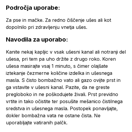
Področja uporabe:
Za pse in mačke. Za redno čiščenje ušes ali kot
dopolnilo pri zdravljenju vnetja ušes.
Navodila za uporabo:
Kanite nekaj kapljic v vsak ušesni kanal ali notranji del
ušesa, pri tem pa uho držite z drugo roko. Koren
ušesa masirajte vsaj 1 minuto, s čimer olajšate
iztekanje čezmerne količine izdelka in ušesnega
masla. S čisto bombažno vato ali gazo ovijte prst in
ga vstavite v ušesni kanal. Pazite, da ne greste
pregloboko in ne poškodujete živali. Prst previdno
vrtite in tako očistite ter posušite mešanico čistilnega
sredstva in ušesnega masla. Postopek ponavljajte,
dokler bombažna vata ne ostane čista. Ne
uporabljajte vatiranih palčk.