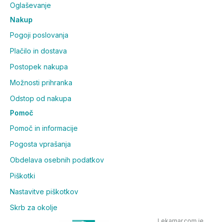
Oglaševanje
Proizvajalec:
LIVI - LIVISTO INT'L S.L., Španija
Nakup
Zastopnik:
ANIMALIS D.O.O., TRŽAŠKA CESTA 135,
Pogoji poslovanja
LJUBLJANA
Plačilo in dostava
Postopek nakupa
Možnosti prihranka
Odstop od nakupa
Pomoč
Pomoč in informacije
Pogosta vprašanja
Obdelava osebnih podatkov
Piškotki
Nastavitve piškotkov
Skrb za okolje
Lekarnar.com je