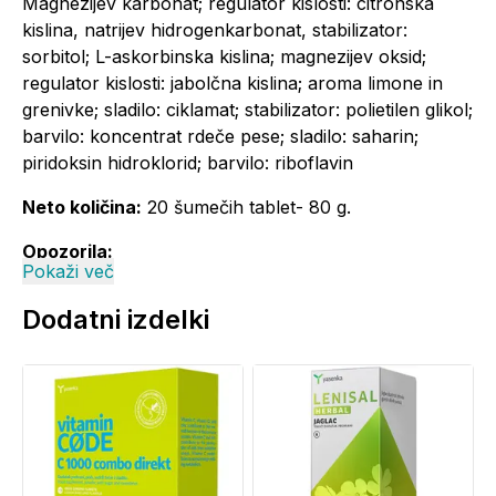
Magnezijev karbonat; regulator kislosti: citronska
kislina, natrijev hidrogenkarbonat, stabilizator:
sorbitol; L-askorbinska kislina; magnezijev oksid;
regulator kislosti: jabolčna kislina; aroma limone in
grenivke; sladilo: ciklamat; stabilizator: polietilen glikol;
barvilo: koncentrat rdeče pese; sladilo: saharin;
piridoksin hidroklorid; barvilo: riboflavin
Neto količina:
20 šumečih tablet- 80 g.
Opozorila:
Pokaži več
Shranjevati nedosegljivo otrokom. Priporočene
dnevne količine oziroma odmerka se ne sme
Dodatni izdelki
prekoračiti. Prehransko dopolnilo ni nadomestilo za
uravnoteženo in raznovrstno prehrano.
Uravnotežena in raznovrstna prehrana in zdrav
način življenja so pomembni za zdravje.
Pri občutljivih osebah lahko magnezij v odmerku
večjem kot 250 mg deluje odvajalno.