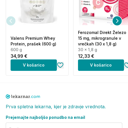
Ferozomal Direkt Železo
Valens Premium Whey
15 mg, mikrogranule v
Protein, prašek (600 g)
vrečkah (30 x 1,8 g)
600 g
30 x 1,8 g
34,99 €
12,33 €
V košarico
V košarico
Prva spletna lekarna, kjer je zdravje vrednota.
Prejemajte najboljšo ponudbo na email