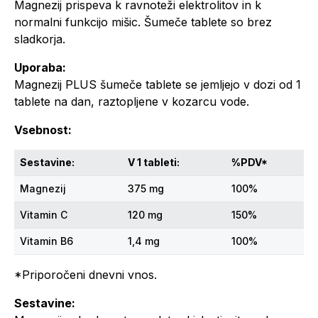
Magnezij prispeva k ravnoteži elektrolitov in k
normalni funkcijo mišic. Šumeče tablete so brez
sladkorja.
Uporaba:
Magnezij PLUS šumeče tablete se jemljejo v dozi od 1
tablete na dan, raztopljene v kozarcu vode.
Vsebnost:
Sestavine:
V 1 tableti:
%PDV*
Magnezij
375 mg
100%
Vitamin C
120 mg
150%
Vitamin B6
1,4 mg
100%
*Priporočeni dnevni vnos.
Sestavine: