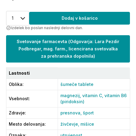
1
Dodaj v košarico
Izdelek bo poslan naslednji delovni dan.
Svetovanje farmacevta
(
Odgovarja: Lara Pezdir
Podbregar, mag. farm., licencirana svetovalka
za prehranska dopolnila
)
Lastnosti
Oblika
:
šumeče tablete
magnezij,
vitamin C,
vitamin B6
Vsebnost
:
(piridoksin)
Zdravje
:
presnova,
šport
Mesto delovanja
:
živčevje,
mišice
Oznaka
:
utrujenost