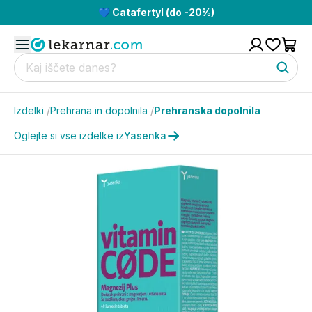
💙 Catafertyl (do -20%)
Izdelki
/
Prehrana in dopolnila
/
Prehranska dopolnila
Oglejte si vse izdelke iz
Yasenka