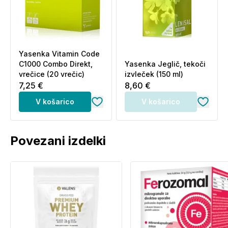
Hraniti na temperaturi do 25 C v temnem in suhem
prostoru, v dobro zaprti plastenki.
Yasenka Vitamin Code
C1000 Combo Direkt,
Yasenka Jeglič, tekoči
vrečice (20 vrečic)
izvleček (150 ml)
7,25 €
8,60 €
V košarico
V košarico
Povezani izdelki