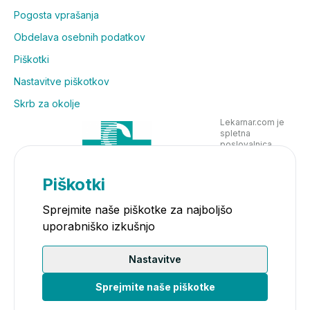
Pogosta vprašanja
Obdelava osebnih podatkov
Piškotki
Nastavitve piškotkov
Skrb za okolje
Lekarnar.com je
spletna
poslovalnica
Lekarne Nove
Poljane in posluje
v skladu z
Piškotki
zakonodajo
Sprejmite naše piškotke za najboljšo
uporabniško izkušnjo
Nastavitve
Sprejmite naše piškotke