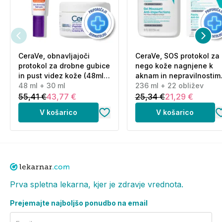
Ta izdelek za uporabo v običajnih ali razumno
predvidljivih pogojih uporabe ne zahteva nobenih
posebnih varnostnih ukrepov.
Shranjevanje:
CeraVe, obnavljajoči
CeraVe, SOS protokol za
protokol za drobne gubice
nego kože nagnjene k
Hraniti pri temperaturi do 25 °C.
in pust videz kože (48ml
aknam in nepravilnostim
+ 30 ml)
48 ml + 30 ml
(236 ml + 22 obližev)
236 ml + 22 obližev
Pakiranje
: 4,5 g
55,41 €
43,77 €
25,34 €
21,29 €
V košarico
V košarico
Sestavine (INCI):
Ricinus Communis Seed Oil, Prunus Amygdalus
Dulcis Oil, C10-18 Triglycerides, Hydrogenated Castor
Oil Behenyl Esters, Hydrogenated Olive Oil Stearyl
Esters, Cetearyl Alcohol, Caprylic/Capric
Triglyceride, Bis-ethylhexyloxyphenol
Prva spletna lekarna, kjer je zdravje vrednota.
Methoxyphenyl Triazine, Ethylhexyl Triazone,
Prejemajte najboljšo ponudbo na email
Gossypium Herbaceum Seed Oil, Butyl
Methoxydibenzoylmethane, Diethylamino