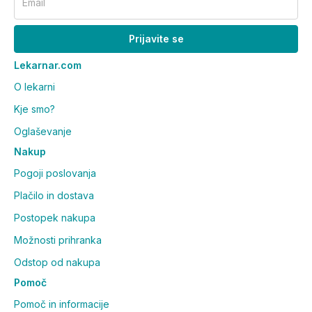
Email
Hydroxybenzoyl Hexyl Benzoate, Butyrospermum
Parkii Butter, Cocos Nucifera Oil, Aroma, Tocopheryl
Prijavite se
Acetate, Persea Gratissima Oil, Polyglyceryl-2
Sesquioleate, Helianthus Annuus Hybrid Oil,
Lekarnar.com
Chamomilla Recutita Flower Extract, Bis-diglyceryl
O lekarni
Polyacyladipate-2, Vanillin.
Kje smo?
Oglaševanje
Nakup
Pogoji poslovanja
Plačilo in dostava
Postopek nakupa
Možnosti prihranka
Odstop od nakupa
Pomoč
Pomoč in informacije