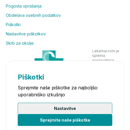
Pogosta vprašanja
Obdelava osebnih podatkov
Piškotki
Nastavitve piškotkov
Skrb za okolje
Lekarnar.com je
spletna
poslovalnica
Lekarne Nove
Poljane in posluje
v skladu z
Piškotki
zakonodajo
Sprejmite naše piškotke za najboljšo
uporabniško izkušnjo
Nastavitve
Sprejmite naše piškotke