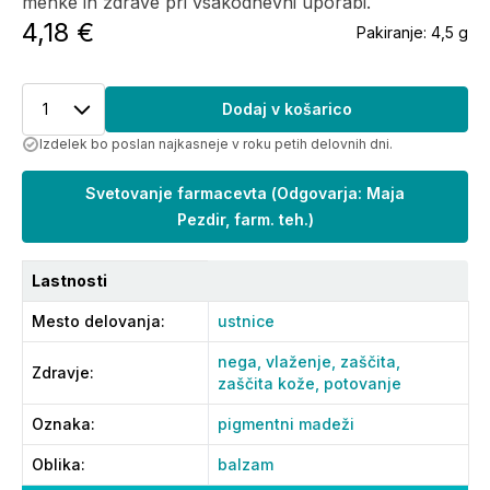
mehke in zdrave pri vsakodnevni uporabi.
4,18 €
Pakiranje:
4,5 g
1
Dodaj v košarico
Izdelek bo poslan najkasneje v roku petih delovnih dni.
Svetovanje farmacevta
(
Odgovarja: Maja
Pezdir, farm. teh.
)
Lastnosti
Mesto delovanja
:
ustnice
nega,
vlaženje,
zaščita,
Zdravje
:
zaščita kože,
potovanje
Oznaka
:
pigmentni madeži
Oblika
:
balzam