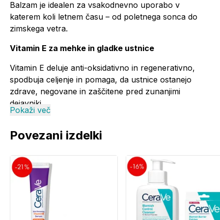
Balzam je idealen za vsakodnevno uporabo v
katerem koli letnem času – od poletnega sonca do
zimskega vetra.
Vitamin E za mehke in gladke ustnice
Vitamin E deluje anti-oksidativno in regenerativno,
spodbuja celjenje in pomaga, da ustnice ostanejo
zdrave, negovane in zaščitene pred zunanjimi
dejavniki.
Pokaži več
Prijetna aroma vanilije - diskretna, nežna in nevsiljiva.
Povezani izdelki
Zagotavlja prijeten občutek udobja pri vsakem
nanosu.
Uporaba:
Nanesite na ustnice po potrebi.
Opozorila: