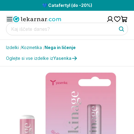
💙 Catafertyl (do -20%)
Izdelki
/
Kozmetika
/
Nega in ličenje
Oglejte si vse izdelke iz
Yasenka