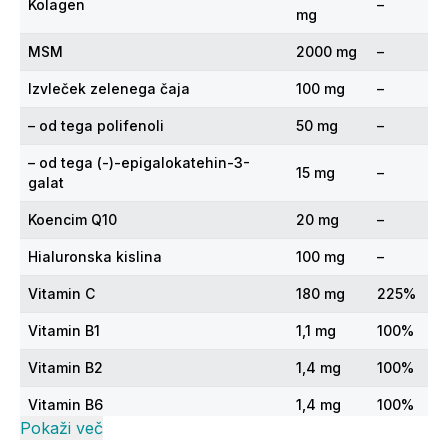
Kolagen
–
mg
MSM
2000 mg
–
Izvleček zelenega čaja
100 mg
–
– od tega polifenoli
50 mg
–
– od tega (-)-epigalokatehin-3-
15 mg
–
galat
Koencim Q10
20 mg
–
Hialuronska kislina
100 mg
–
Vitamin C
180 mg
225%
Vitamin B1
1,1 mg
100%
Vitamin B2
1,4 mg
100%
Vitamin B6
1,4 mg
100%
Pokaži več
Vitamin B12
2 µg
100%