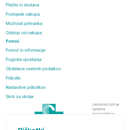
Plačilo in dostava
Postopek nakupa
Možnosti prihranka
Odstop od nakupa
Pomoč
Pomoč in informacije
Pogosta vprašanja
Obdelava osebnih podatkov
Piškotki
Nastavitve piškotkov
Skrb za okolje
Lekarnar.com je
spletna
poslovalnica
Lekarne Nove
Poljane in posluje
v skladu z