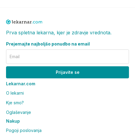
način življenja so pomembni za zdravje.
Shranjevanje:
Hraniti pri temperaturi do 25°C na suhem in hladnem.
Prva spletna lekarna, kjer je zdravje vrednota.
Neto količina:
274 g (20 x 13,7 g)
Prejemajte najboljšo ponudbo na email
Email
Prijavite se
Lekarnar.com
O lekarni
Kje smo?
Oglaševanje
Nakup
Pogoji poslovanja