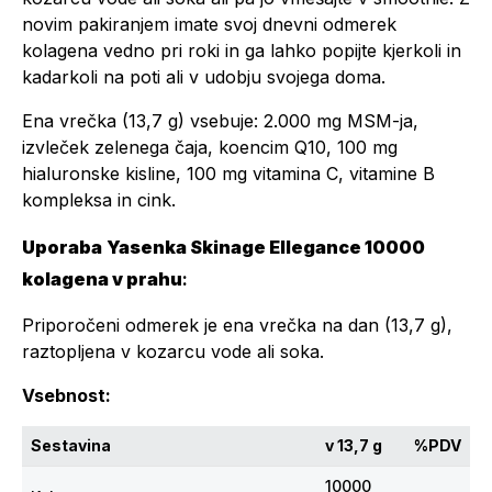
novim pakiranjem imate svoj dnevni odmerek
kolagena vedno pri roki in ga lahko popijte kjerkoli in
kadarkoli na poti ali v udobju svojega doma.
Ena vrečka (13,7 g) vsebuje: 2.000 mg MSM-ja,
izvleček zelenega čaja, koencim Q10, 100 mg
hialuronske kisline, 100 mg vitamina C, vitamine B
kompleksa in cink.
Uporaba
Yasenka Skinage Ellegance 10000
kolagena v prahu
:
Priporočeni odmerek je ena vrečka na dan (13,7 g),
raztopljena v kozarcu vode ali soka.
Vsebnost:
Sestavina
v 13,7 g
%PDV
10000