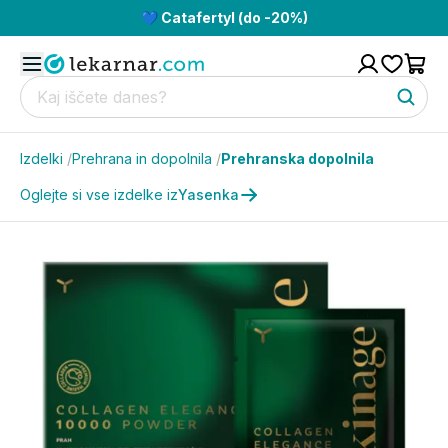
💙 Catafertyl (do -20%)
Izdelki
/
Prehrana in dopolnila
/
Prehranska dopolnila
Oglejte si vse izdelke iz
Yasenka