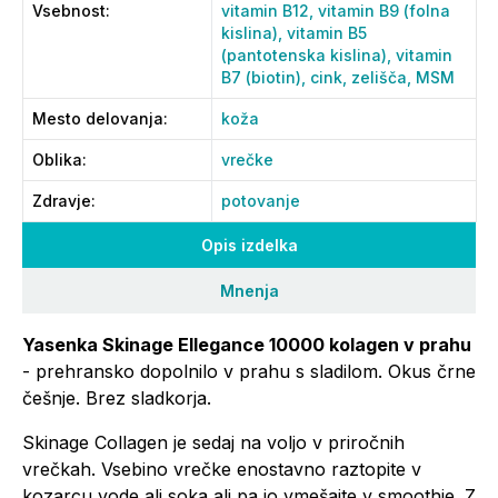
Vsebnost
:
vitamin B12,
vitamin B9 (folna
kislina),
vitamin B5
(pantotenska kislina),
vitamin
B7 (biotin),
cink,
zelišča,
MSM
Mesto delovanja
:
koža
Oblika
:
vrečke
Zdravje
:
potovanje
Opis izdelka
Mnenja
Yasenka Skinage Ellegance 10000 kolagen v prahu
- prehransko dopolnilo v prahu s sladilom. Okus črne
češnje. Brez sladkorja.
Skinage Collagen je sedaj na voljo v priročnih
vrečkah. Vsebino vrečke enostavno raztopite v
kozarcu vode ali soka ali pa jo vmešajte v smoothie. Z