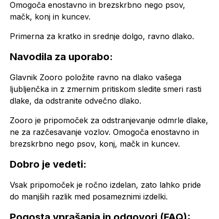
Omogoča enostavno in brezskrbno nego psov,
mačk, konj in kuncev.
Primerna za kratko in srednje dolgo, ravno dlako.
Navodila za uporabo:
Glavnik Zooro položite ravno na dlako vašega
ljubljenčka in z zmernim pritiskom sledite smeri rasti
dlake, da odstranite odvečno dlako.
Zooro je pripomoček za odstranjevanje odmrle dlake,
ne za razčesavanje vozlov. Omogoča enostavno in
brezskrbno nego psov, konj, mačk in kuncev.
Dobro je vedeti:
Vsak pripomoček je ročno izdelan, zato lahko pride
do manjših razlik med posameznimi izdelki.
Pogosta vprašanja in odgovori (FAQ):