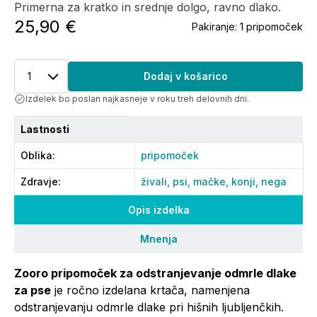
Primerna za kratko in srednje dolgo, ravno dlako.
25,90 €
Pakiranje:
1 pripomoček
1
Dodaj v košarico
Izdelek bo poslan najkasneje v roku treh delovnih dni.
Lastnosti
Oblika
:
pripomoček
Zdravje
:
živali,
psi,
mačke,
konji,
nega
Opis izdelka
Mnenja
Zooro pripomoček za odstranjevanje odmrle dlake
za pse
je ročno izdelana krtača, namenjena
odstranjevanju odmrle dlake pri hišnih ljubljenčkih.