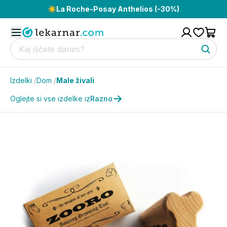
☀️
La Roche-Posay Anthelios (-30%)
Izdelki
/
Dom
/
Male živali
Oglejte si vse izdelke iz
Razno