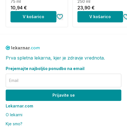
75 ml
250 ml
Distributer:
Iris mednarodna trgovina d.o.o.,Cesta v
10,94 €
23,90 €
Gorice 8, Ljubljana, 1000 Ljubljana.
V košarico
V košarico
Proizvajalec:
ProtectONE Ltd. / Völgy utca 5A. H-
1021 Budapest, Hungary.
Prva spletna lekarna, kjer je zdravje vrednota.
Prejemajte najboljšo ponudbo na email
Email
Prijavite se
Lekarnar.com
O lekarni
Kje smo?