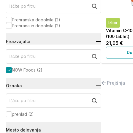
Iščite po filtru
Prehranska dopolnila
(
2
)
Izbor
Prehrana in dopolnila
(
2
)
Vitamin C-10
(100 tablet)
Proizvajalci
21,95 €
Do
Iščite po filtru
NOW Foods
(
2
)
Prejšnja
Oznaka
Iščite po filtru
prehlad
(
2
)
Mesto delovanja