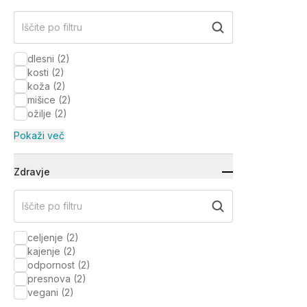
Iščite po filtru
dlesni
(
2
)
kosti
(
2
)
koža
(
2
)
mišice
(
2
)
ožilje
(
2
)
Pokaži več
Zdravje
Iščite po filtru
celjenje
(
2
)
kajenje
(
2
)
odpornost
(
2
)
presnova
(
2
)
vegani
(
2
)