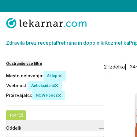
Zdravila brez recepta
Prehrana in dopolnila
Kozmetika
Pri
Odstranite vse filtre
2
Izdelka
|
24
Mesto delovanja
:
Sklepi
Vsebnost
:
Antioksidanti
Proizvajalci
:
NOW Foods
Izbor
(2)
Oddelki