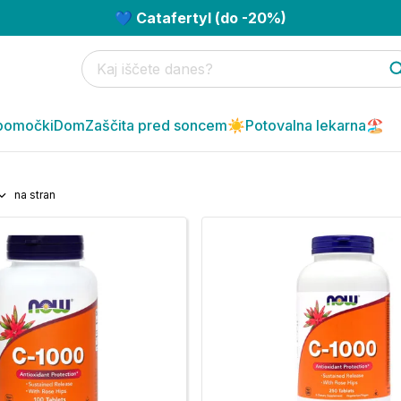
💙 Catafertyl (do -20%)
pomočki
Dom
Zaščita pred soncem☀️
Potovalna lekarna🏖️
na stran