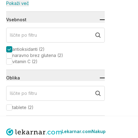
Pokaži več
Vsebnost
Iščite po filtru
antioksidanti
(
2
)
naravno brez glutena
(
2
)
vitamin C
(
2
)
Oblika
Iščite po filtru
tablete
(
2
)
Lekarnar.com
Nakup