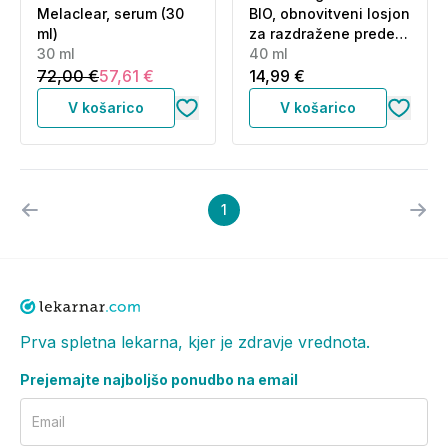
Melaclear, serum (30
BIO, obnovitveni losjon
ml)
za razdražene predele
30 ml
kože (40 ml)
40 ml
72,00 €
57,61 €
14,99 €
V košarico
V košarico
1
Prva spletna lekarna, kjer je zdravje vrednota.
Prejemajte najboljšo ponudbo na email
Email