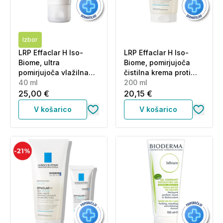
Izbor
LRP Effaclar H Iso-
LRP Effaclar H Iso-
Biome, ultra
Biome, pomirjujoča
pomirjujoča vlažilna
čistilna krema proti
nega proti
40 ml
nepravilnostim (200
200 ml
nepravilnostim (40 ml)
ml)
25,00 €
20,15 €
V košarico
V košarico