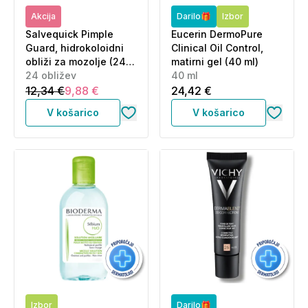
Akcija
Darilo🎁
Izbor
Salvequick Pimple
Eucerin DermoPure
Guard, hidrokoloidni
Clinical Oil Control,
obliži za mozolje (24
matirni gel (40 ml)
kosov)
24 obližev
40 ml
12,34 €
9,88 €
24,42 €
V košarico
V košarico
Izbor
Darilo🎁