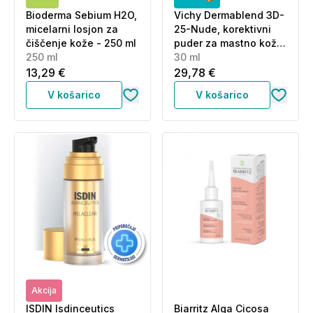
Bioderma Sebium H2O,
Vichy Dermablend 3D-
micelarni losjon za
25-Nude, korektivni
čiščenje kože - 250 ml
puder za mastno kožo,
250 ml
nagnjeno k aknam (30
30 ml
ml)
13,29 €
29,78 €
V košarico
V košarico
Akcija
ISDIN Isdinceutics
Biarritz Alga Cicosa