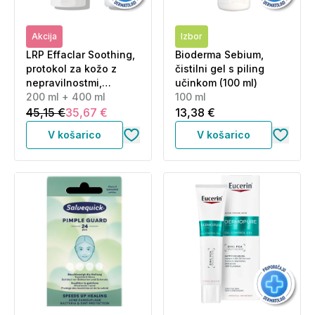
Akcija
Izbor
LRP Effaclar Soothing,
Bioderma Sebium,
protokol za kožo z
čistilni gel s piling
nepravilnostmi,
učinkom (100 ml)
izsušeno s tretmaji (40
200 ml + 400 ml
100 ml
ml + 200 ml)
45,15 €
35,67 €
13,38 €
V košarico
V košarico