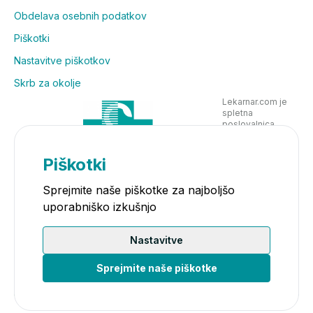
Obdelava osebnih podatkov
Piškotki
Nastavitve piškotkov
Skrb za okolje
Lekarnar.com je
spletna
poslovalnica
Lekarne Nove
Poljane in posluje
v skladu z
Piškotki
zakonodajo
Sprejmite naše piškotke za najboljšo
uporabniško izkušnjo
Nastavitve
Sprejmite naše piškotke