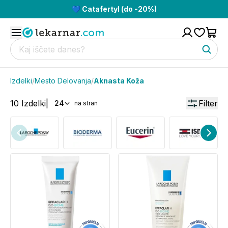
💙 Catafertyl (do -20%)
Izdelki
/
Mesto Delovanja
/
Aknasta Koža
10
Izdelki
|
Filter
24
na stran