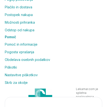
Plačilo in dostava
Postopek nakupa
Možnosti prihranka
Odstop od nakupa
Pomoč
Pomoč in informacije
Pogosta vprašanja
Obdelava osebnih podatkov
Piškotki
Nastavitve piškotkov
Skrb za okolje
Lekarnar.com je
spletna
poslovalnica
Lekarne Nove
Poljane in posluje