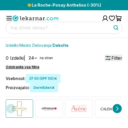
☀️
La Roche-Posay Anthelios (-30%)
Izdelki
/
Mesto Delovanja
/
Dekolte
0
Izdelki
|
Filter
24
na stran
Odstranite vse filtre
Vsebnost
:
ZF 50 (SPF 50)
Proizvajalci
:
DermEden