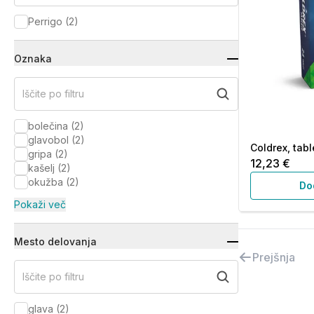
Perrigo
(
2
)
Oznaka
Iščite po filtru
bolečina
(
2
)
glavobol
(
2
)
Coldrex, tabl
gripa
(
2
)
12,23 €
kašelj
(
2
)
okužba
(
2
)
Do
Pokaži več
Mesto delovanja
Prejšnja
Iščite po filtru
glava
(
2
)