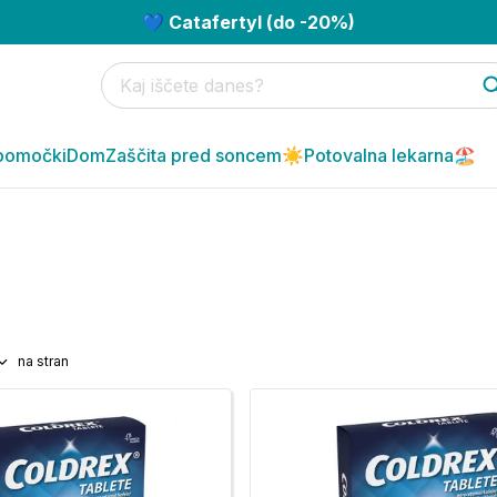
💙 Catafertyl (do -20%)
pomočki
Dom
Zaščita pred soncem☀️
Potovalna lekarna🏖️
na stran