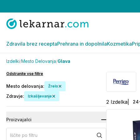
Zdravila brez recepta
Prehrana in dopolnila
Kozmetika
Pri
Izdelki
/
Mesto Delovanja
/
Glava
Odstranite vse filtre
Mesto delovanja
:
Žrelo
Zdravje
:
Izkašljevanje
2
Izdelka
|
24
Proizvajalci
Iščite po filtru