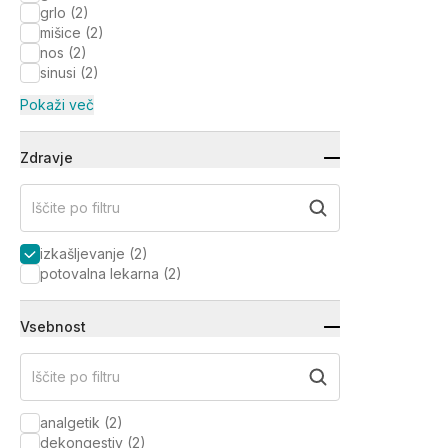
grlo
(
2
)
mišice
(
2
)
nos
(
2
)
sinusi
(
2
)
Pokaži več
Zdravje
Iščite po filtru
izkašljevanje
(
2
)
potovalna lekarna
(
2
)
Vsebnost
Iščite po filtru
analgetik
(
2
)
dekongestiv
(
2
)