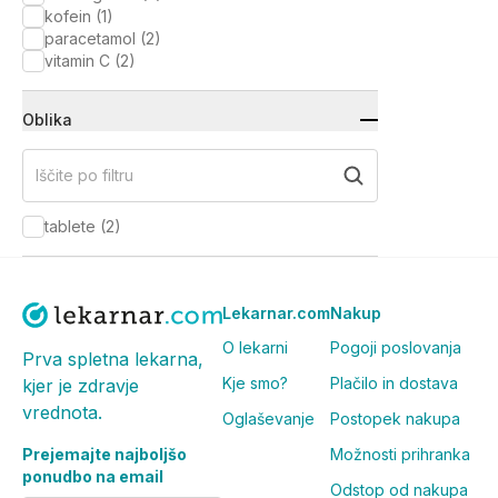
kofein
(
1
)
paracetamol
(
2
)
vitamin C
(
2
)
Oblika
Iščite po filtru
tablete
(
2
)
Lekarnar.com
Nakup
O lekarni
Pogoji poslovanja
Prva spletna lekarna,
Kje smo?
Plačilo in dostava
kjer je zdravje
vrednota.
Oglaševanje
Postopek nakupa
Prejemajte najboljšo
Možnosti prihranka
ponudbo na email
Odstop od nakupa