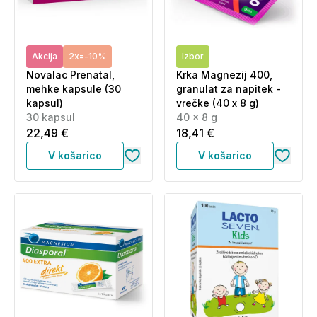
Akcija
2x=-10%
Izbor
Novalac Prenatal,
Krka Magnezij 400,
mehke kapsule (30
granulat za napitek -
kapsul)
vrečke (40 x 8 g)
30 kapsul
40 x 8 g
22,49 €
18,41 €
V košarico
V košarico