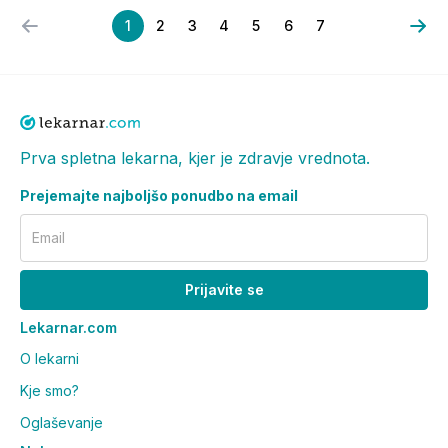
1
2
3
4
5
6
7
Prva spletna lekarna, kjer je zdravje vrednota.
Prejemajte najboljšo ponudbo na email
Email
Prijavite se
Lekarnar.com
O lekarni
Kje smo?
Oglaševanje