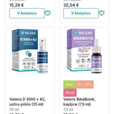
15,29 €
32,04 €
V košarico
V košarico
Izbor
2x =-15%
Akcija
Valens D 3000 + K2,
Valens BibaBiotik,
ustno pršilo (25 ml)
kapljice (7,5 ml)
25 ml
7,5 ml