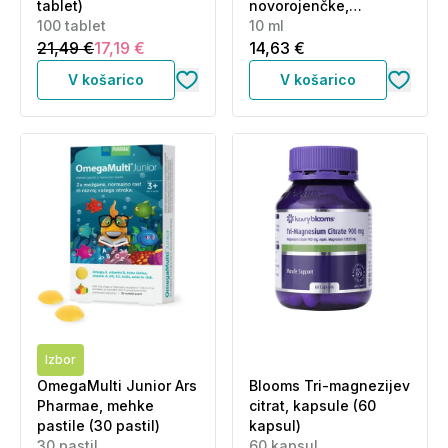
tablet)
novorojenčke,
100 tablet
dojenčke in otroke (10
10 ml
ml)
21,49 €
17,19 €
14,63 €
V košarico
V košarico
Izbor
OmegaMulti Junior Ars
Blooms Tri-magnezijev
Pharmae, mehke
citrat, kapsule (60
pastile (30 pastil)
kapsul)
30 pastil
60 kapsul