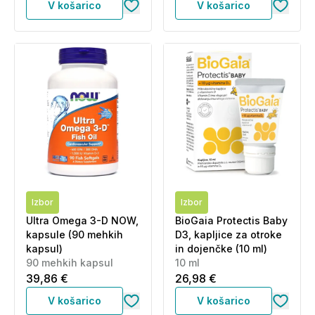
V košarico
V košarico
Izbor
Izbor
Ultra Omega 3-D NOW,
BioGaia Protectis Baby
kapsule (90 mehkih
D3, kapljice za otroke
kapsul)
in dojenčke (10 ml)
90 mehkih kapsul
10 ml
39,86 €
26,98 €
V košarico
V košarico