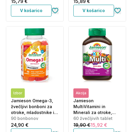
15,79 €
15,89 €
V košarico
V košarico
Izbor
Akcija
Jamieson Omega-3,
Jamieson
žvečljivi bonboni za
MultiVitamini in
otroke, mladostnike in
Minerali za otroke,
odrasle (90 bonbonov)
90 bonbonov
žvečljive tablete v
60 žvečljivih tablet
obliki živali (60 tablet)
24,90 €
19,90 €
15,92 €