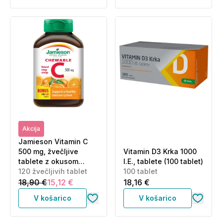
Akcija
Jamieson Vitamin C
500 mg, žvečljive
Vitamin D3 Krka 1000
tablete z okusom
I.E., tablete (100 tablet)
pomaranče (120 tablet)
120 žvečljivih tablet
100 tablet
18,90 €
15,12 €
18,16 €
V košarico
V košarico