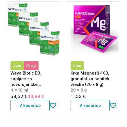
Izbor
Akcija
Izbor
Waya Biotic D3,
Krka Magnezij 400,
kapljice za
granulat za napitek -
novorojenčke,
vrečke (20 x 8 g)
dojenčke in otroke -
4 x 10 ml
20 x 8 g
paket (4 x 10 ml)
58,52 €
43,89 €
11,53 €
V košarico
V košarico