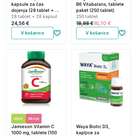
kapsule za čas
B6 Vitabalans, tablete
dojenja (28 tablet + 28
paket (250 tablet)
kapsul)
28 tablet + 28 kapsul
250 tablet
24,56 €
18,98 €
16,70 €
V košarico
V košarico
Izbor
Akcija
Jamieson Vitamin C
Waya Biotic D3,
1000 mg, tablete (100
kapljice za