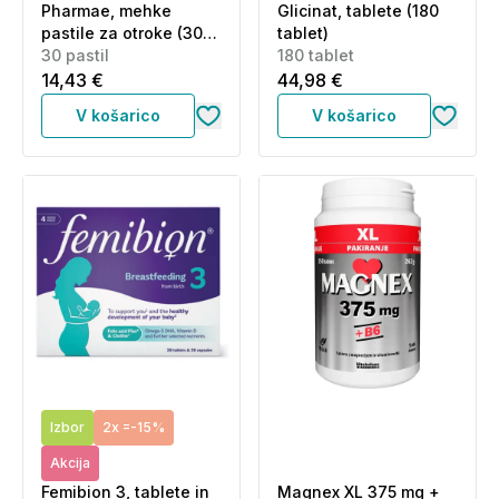
Pharmae, mehke
Glicinat, tablete (180
pastile za otroke (30
tablet)
pastil)
30 pastil
180 tablet
14,43 €
44,98 €
V košarico
V košarico
Izbor
2x =-15%
Akcija
Femibion 3, tablete in
Magnex XL 375 mg +