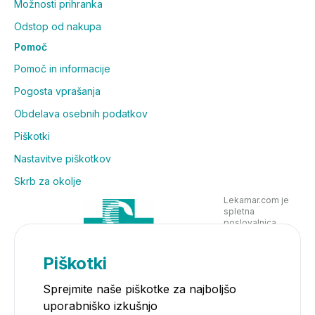
Možnosti prihranka
Odstop od nakupa
Pomoč
Pomoč in informacije
Pogosta vprašanja
Obdelava osebnih podatkov
Piškotki
Nastavitve piškotkov
Skrb za okolje
Lekarnar.com je
spletna
poslovalnica
Lekarne Nove
Poljane in posluje
v skladu z
Piškotki
zakonodajo
Sprejmite naše piškotke za najboljšo
uporabniško izkušnjo