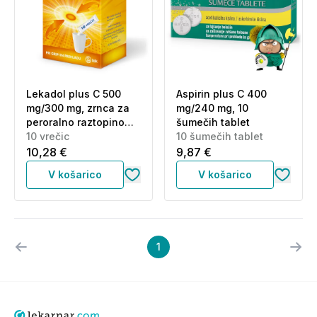
Lekadol plus C 500
Aspirin plus C 400
mg/300 mg, zrnca za
mg/240 mg, 10
peroralno raztopino
šumečih tablet
(10 vrečic)
10 vrečic
10 šumečih tablet
10,28 €
9,87 €
V košarico
V košarico
1