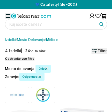
💙 Catafertyl (do -20%)
Izdelki
/
Mesto Delovanja
/
Mišice
4
Izdelki
|
Filter
24
na stran
Odstranite vse filtre
Mesto delovanja
:
Grlo
Zdravje
:
Odpornost