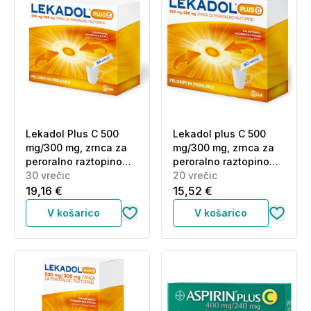
Lekadol Plus C 500
Lekadol plus C 500
mg/300 mg, zrnca za
mg/300 mg, zrnca za
peroralno raztopino
peroralno raztopino
(30 vrečic)
30 vrečic
(20 vrečic)
20 vrečic
19,16 €
15,52 €
V košarico
V košarico