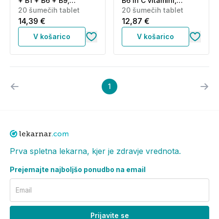
+ B1 + B6 + B9,
B6 in C vitamini,
šumeče tablete (20
20 šumečih tablet
šumeče tablete (20
20 šumečih tablet
tablet)
tablet)
14,39 €
12,87 €
V košarico
V košarico
1
Prva spletna lekarna, kjer je zdravje vrednota.
Prejemajte najboljšo ponudbo na email
Email
Prijavite se