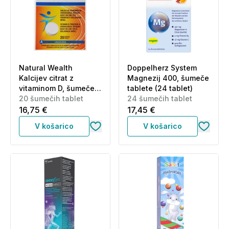
Natural Wealth
Doppelherz System
Kalcijev citrat z
Magnezij 400, šumeče
vitaminom D, šumeče
tablete (24 tablet)
tablete (20 tablet)
20 šumečih tablet
24 šumečih tablet
16,75 €
17,45 €
V košarico
V košarico