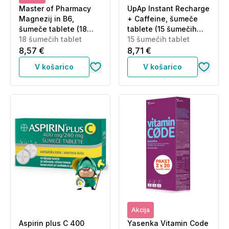
Master of Pharmacy
UpAp Instant Recharge
Magnezij in B6,
+ Caffeine, šumeče
šumeče tablete (18
tablete (15 šumečih
tablet)
18 šumečih tablet
tablet)
15 šumečih tablet
8,57 €
8,71 €
V košarico
V košarico
Akcija
Aspirin plus C 400
Yasenka Vitamin Code