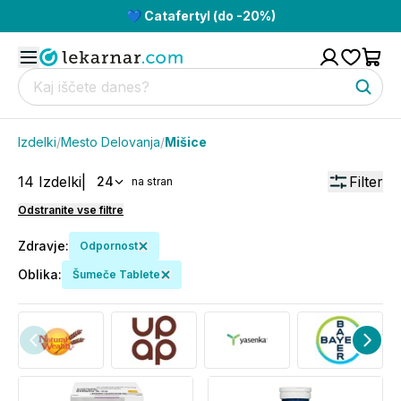
💙 Catafertyl (do -20%)
Izdelki
/
Mesto Delovanja
/
Mišice
14
Izdelki
|
Filter
24
na stran
Odstranite vse filtre
Zdravje
:
Odpornost
Oblika
:
Šumeče Tablete