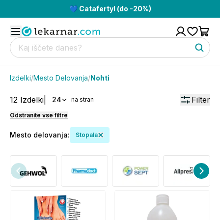
💙 Catafertyl (do -20%)
Izdelki
/
Mesto Delovanja
/
Nohti
12
Izdelki
|
Filter
24
na stran
Odstranite vse filtre
Mesto delovanja
:
Stopala