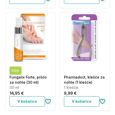
Izbor
Fungalix Forte, pršilo
Pharmadoct, klešče za
za nohte (30 ml)
nohte (1 klešče)
30 ml
1 klešče
14,95 €
9,99 €
V košarico
V košarico