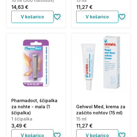
10 ml (500 nanosov)
15 ml
14,63 €
11,27 €
V košarico
V košarico
Pharmadoct, ščipalka
za nohte - mala (1
Gehwol Med, krema za
ščipalka)
zaščito nohtov (15 ml)
1 ščipalka
15 ml
3,49 €
11,27 €
V košarico
V košarico