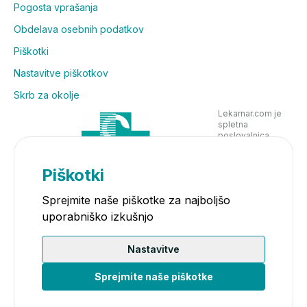
Pogosta vprašanja
Obdelava osebnih podatkov
Piškotki
Nastavitve piškotkov
Skrb za okolje
Lekarnar.com je
spletna
poslovalnica
Lekarne Nove
Poljane in posluje
v skladu z
Piškotki
zakonodajo
Sprejmite naše piškotke za najboljšo
uporabniško izkušnjo
Nastavitve
Sprejmite naše piškotke