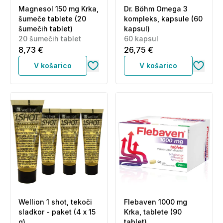
Magnesol 150 mg Krka,
Dr. Böhm Omega 3
šumeče tablete (20
kompleks, kapsule (60
šumečih tablet)
kapsul)
20 šumečih tablet
60 kapsul
8,73 €
26,75 €
V košarico
V košarico
Wellion 1 shot, tekoči
Flebaven 1000 mg
sladkor - paket (4 x 15
Krka, tablete (90
g)
tablet)