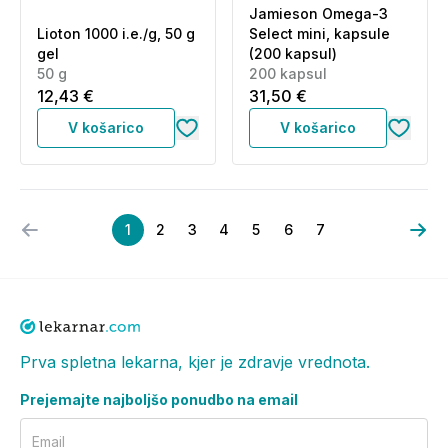
Jamieson Omega-3
Lioton 1000 i.e./g, 50 g
Select mini, kapsule
gel
(200 kapsul)
50 g
200 kapsul
12,43 €
31,50 €
V košarico
V košarico
1
2
3
4
5
6
7
Prva spletna lekarna, kjer je zdravje vrednota.
Prejemajte najboljšo ponudbo na email
Email