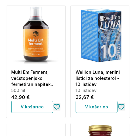
Multi Em Ferment,
Wellion Luna, merilni
večstopenjsko
lističi za holesterol -
fermetiran napitek
10 lističev
(500 ml)
500 ml
10 lističev
42,90 €
32,67 €
V košarico
V košarico