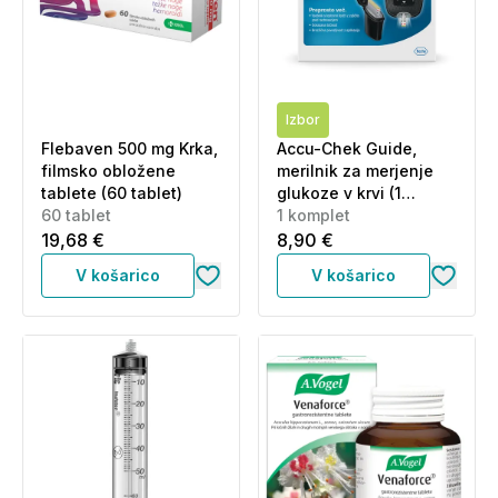
Izbor
Flebaven 500 mg Krka,
Accu-Chek Guide,
filmsko obložene
merilnik za merjenje
tablete (60 tablet)
glukoze v krvi (1
60 tablet
merilnik + 10 testnih
1 komplet
lističev)
19,68 €
8,90 €
V košarico
V košarico