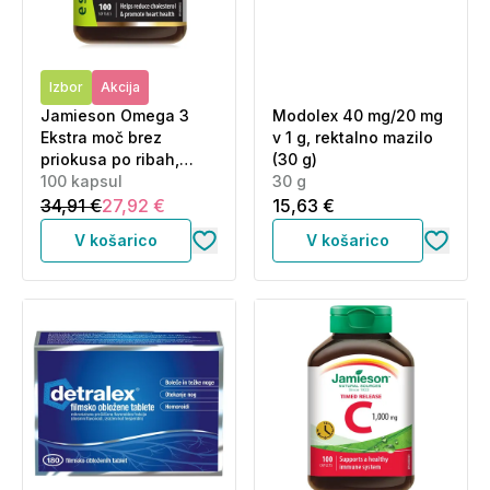
Izbor
Akcija
Jamieson Omega 3
Modolex 40 mg/20 mg
Ekstra moč brez
v 1 g, rektalno mazilo
priokusa po ribah,
(30 g)
kapsule (100 kapsul)
100 kapsul
30 g
34,91 €
27,92 €
15,63 €
V košarico
V košarico