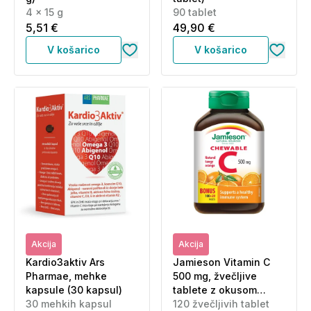
4 x 15 g
90 tablet
5,51 €
49,90 €
V košarico
V košarico
Akcija
Akcija
Kardio3aktiv Ars
Jamieson Vitamin C
Pharmae, mehke
500 mg, žvečljive
kapsule (30 kapsul)
tablete z okusom
30 mehkih kapsul
pomaranče (120 tablet)
120 žvečljivih tablet