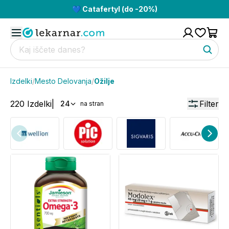
💙 Catafertyl (do -20%)
Izdelki
/
Mesto Delovanja
/
Ožilje
220
Izdelki
|
Filter
24
na stran