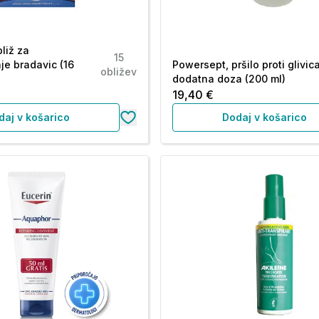
liž za
15
je bradavic (16
Powersept, pršilo proti glivic
obližev
dodatna doza (200 ml)
19,40 €
daj v košarico
Dodaj v košarico