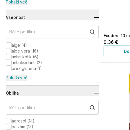
Pokaži več
Vsebnost
Iščite po filtru
Exoderil 10 m
9,36 €
alge
(
4
)
aloe vera
(
16
)
Do
antimikotik
(
6
)
antioksidanti
(
2
)
brez glutena
(
1
)
Pokaži več
Oblika
Iščite po filtru
aerosol
(
14
)
balzam
(
13
)