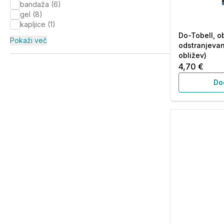
bandaža
(
6
)
gel
(
8
)
kapljice
(
1
)
Do-Tobell, ob
Pokaži več
odstranjevan
obližev)
4,70 €
Do