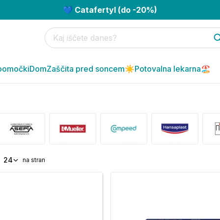
💙 Catafertyl (do -20%)
pomočki
Dom
Zaščita pred soncem☀️
Potovalna lekarna🏖️
24
na stran