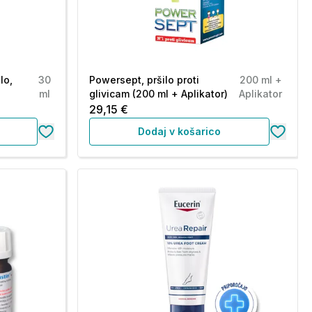
lo,
30
Powersept, pršilo proti
200 ml +
ml
glivicam (200 ml + Aplikator)
Aplikator
29,15 €
Dodaj v košarico