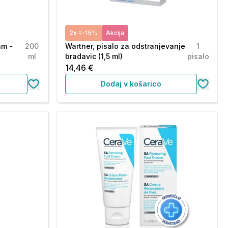
2x =-15%
Akcija
am -
200
Wartner, pisalo za odstranjevanje
1
ml
bradavic (1,5 ml)
pisalo
14,46 €
Dodaj v košarico