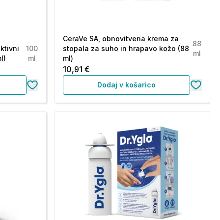
CeraVe SA, obnovitvena krema za
88
ktivni
100
stopala za suho in hrapavo kožo (88
ml
l)
ml
ml)
10,91 €
Dodaj v košarico