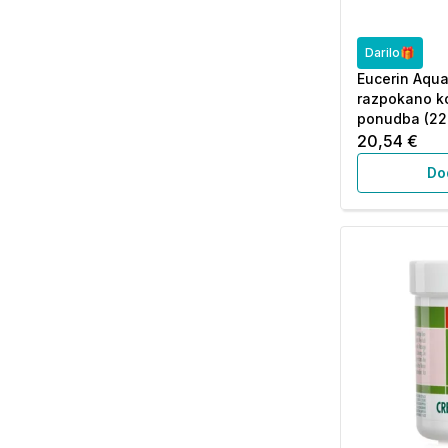
Darilo🎁
Eucerin Aqua
razpokano k
ponudba (22
20,54 €
Do