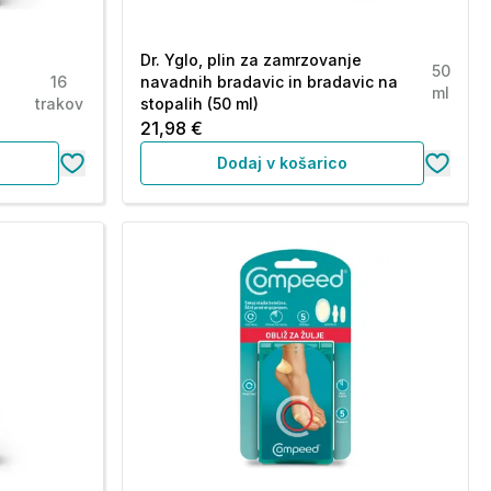
Dr. Yglo, plin za zamrzovanje
50
16
navadnih bradavic in bradavic na
ml
trakov
stopalih (50 ml)
21,98 €
Dodaj v košarico