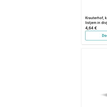
Krauterhof, 
listjem in di
4,64 €
Do