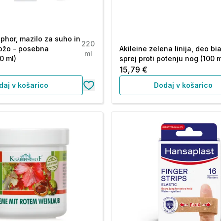
phor, mazilo za suho in
220
ožo - posebna
Akileine zelena linija, deo bia
ml
0 ml)
sprej proti potenju nog (100 m
15,79 €
daj v košarico
Dodaj v košarico