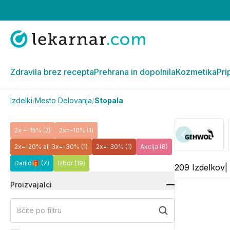
Zdravila brez recepta
Prehrana in dopolnila
Kozmetika
Pri
Izdelki
/
Mesto Delovanja
/
Stopala
2x =-15%
(2)
2x=-10%
(1)
2x=-20% ali 3x=-30%
(1)
2x=-30%
(1)
Akcija
(8)
Darilo🎁
(7)
Izbor
(19)
209
Izdelkov
|
Proizvajalci
Iščite po filtru