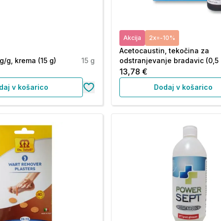
Akcija
2x=-10%
Acetocaustin, tekočina za
g/g, krema (15 g)
15 g
odstranjevanje bradavic (0,5 
13,78 €
daj v košarico
Dodaj v košarico