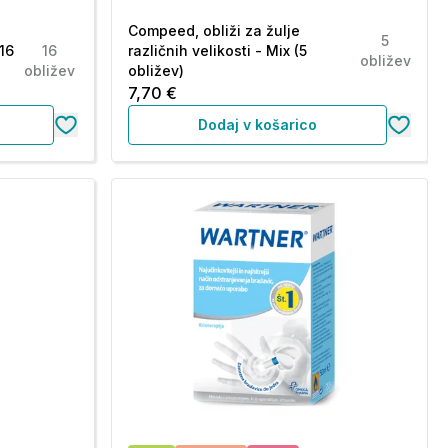
Compeed, obliži za žulje
5
(16
16
različnih velikosti - Mix (5
obližev
obližev
obližev)
7,70 €
Dodaj v košarico