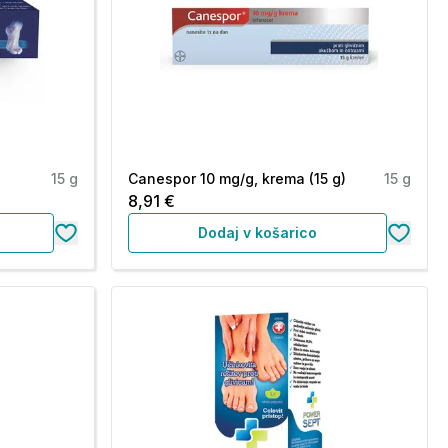
15 g
Canespor 10 mg/g, krema (15 g)
15 g
8,91 €
Dodaj v košarico