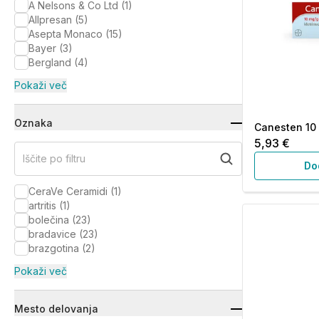
A Nelsons & Co Ltd
(
1
)
Allpresan
(
5
)
Asepta Monaco
(
15
)
Bayer
(
3
)
Bergland
(
4
)
Pokaži več
Oznaka
Canesten 10 
5,93 €
Iščite po filtru
Do
CeraVe Ceramidi
(
1
)
artritis
(
1
)
bolečina
(
23
)
bradavice
(
23
)
brazgotina
(
2
)
Pokaži več
Mesto delovanja