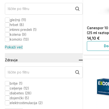
Iščite po filtru
gležnji
(
11
)
hrbet
(
8
)
Canespor 10 
intimni predeli
(
1
)
(25 ml raztop
kolena
(
9
)
14,10 €
komolci
(
13
)
Do
Pokaži več
Zdravje
Iščite po filtru
britje
(
1
)
celjenje
(
12
)
diabetes
(
28
)
dojenčki
(
5
)
elektrostimulacija
(
2
)