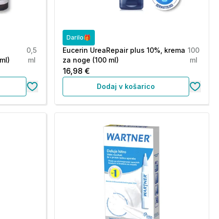
Darilo🎁
0,5
Eucerin UreaRepair plus 10%, krema
100
ml)
ml
za noge (100 ml)
ml
16,98 €
Dodaj v košarico