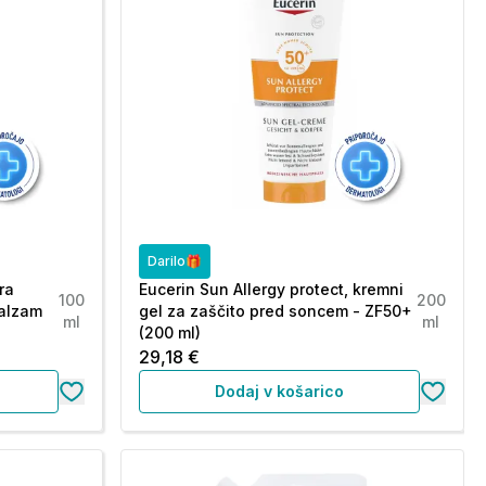
Darilo🎁
ra
Eucerin Sun Allergy protect, kremni
100
200
balzam
gel za zaščito pred soncem - ZF50+
ml
ml
(200 ml)
29,18 €
Dodaj v košarico