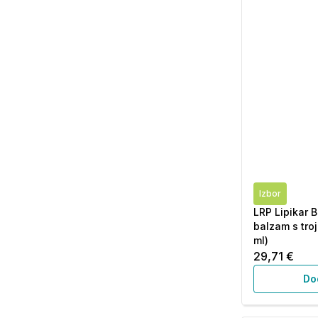
Izbor
LRP Lipikar 
balzam s tro
ml)
29,71 €
Do