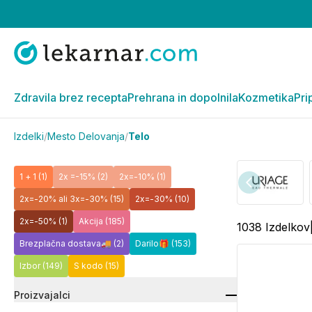
Zdravila brez recepta
Prehrana in dopolnila
Kozmetika
Pri
Izdelki
/
Mesto Delovanja
/
Telo
1 + 1
(1)
2x =-15%
(2)
2x=-10%
(1)
2x=-20% ali 3x=-30%
(15)
2x=-30%
(10)
2x=-50%
(1)
Akcija
(185)
1038
Izdelkov
Brezplačna dostava🚚
(2)
Darilo🎁
(153)
Izbor
(149)
S kodo
(15)
Proizvajalci