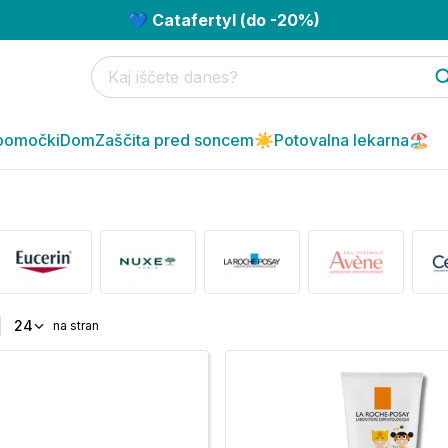
💙 Catafertyl (do -20%)
pomočki
Dom
Zaščita pred soncem☀️
Potovalna lekarna🏖️
|
24
na stran