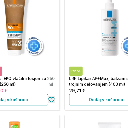
Izbor
, EKO vlažilni losjon za
250
LRP Lipikar AP+Max, balzam 
(250 ml)
ml
trojnim delovanjem (400 ml)
90 €
29,71 €
daj v košarico
Dodaj v košarico