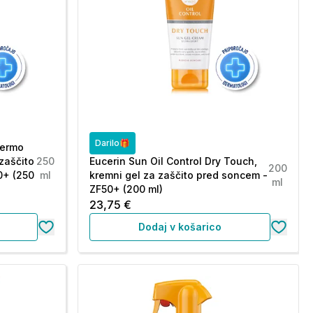
Darilo🎁
Dermo
 zaščito
250
Eucerin Sun Oil Control Dry Touch,
200
0+ (250
ml
kremni gel za zaščito pred soncem -
ml
ZF50+ (200 ml)
23,75 €
Dodaj v košarico