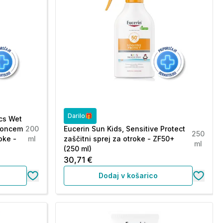
Darilo🎁
ics Wet
 soncem
200
Eucerin Sun Kids, Sensitive Protect
250
oke -
ml
zaščitni sprej za otroke - ZF50+
ml
(250 ml)
30,71 €
Dodaj v košarico