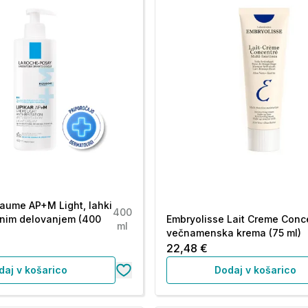
Baume AP+M Light, lahki
400
jnim delovanjem (400
Embryolisse Lait Creme Conc
ml
večnamenska krema (75 ml)
22,48 €
daj v košarico
Dodaj v košarico