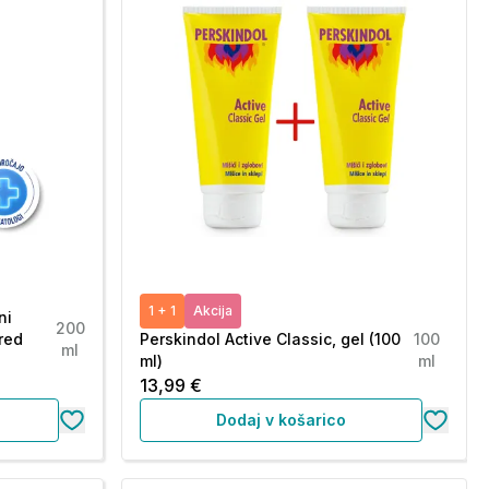
1 + 1
Akcija
ni
200
pred
Perskindol Active Classic, gel (100
100
ml
ml)
ml
13,99 €
Dodaj v košarico