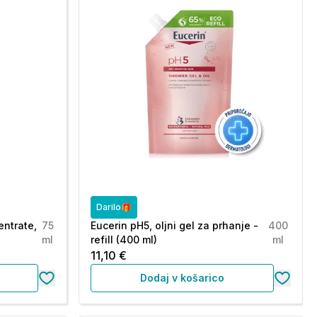
Darilo🎁
entrate,
75
Eucerin pH5, oljni gel za prhanje -
400
ml
refill (400 ml)
ml
11,10 €
Dodaj v košarico