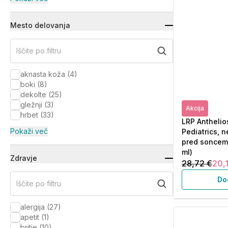
Mesto delovanja
Iščite po filtru
aknasta koža
(
4
)
boki
(
8
)
dekolte
(
25
)
gležnji
(
3
)
Akcija
hrbet
(
33
)
LRP Antheli
Pokaži več
Pediatrics, n
pred soncem 
ml)
Zdravje
28,72 €
20,1
Do
Iščite po filtru
alergija
(
27
)
apetit
(
1
)
britje
(
10
)