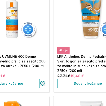
Akcija
os UVMUNE 400 Dermo
LRP Anthelios Dermo Pediatr
evidno pršilo za zaščito
200
Skin, losjon za zaščito pred
za otroke - ZF50+ (200
ml
za mokro in suho kožo za otr
ZF50+ (200 ml)
1 €
27,71 €
19,40 €
daj v košarico
Dodaj v košarico