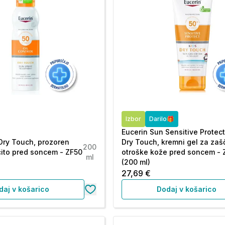
Izbor
Darilo🎁
Eucerin Sun Sensitive Protect
Dry Touch, prozoren
Dry Touch, kremni gel za zaš
200
čito pred soncem - ZF50
otroške kože pred soncem -
ml
(200 ml)
27,69 €
daj v košarico
Dodaj v košarico