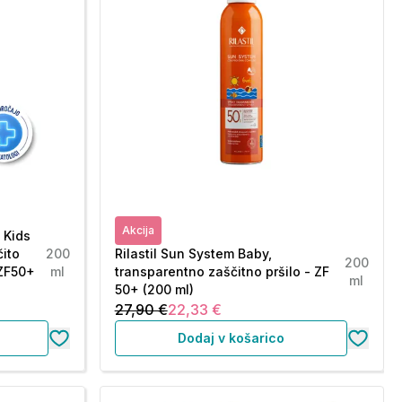
Akcija
 Kids
čito
200
Rilastil Sun System Baby,
200
 ZF50+
ml
transparentno zaščitno pršilo - ZF
ml
50+ (200 ml)
27,90 €
22,33 €
Dodaj v košarico