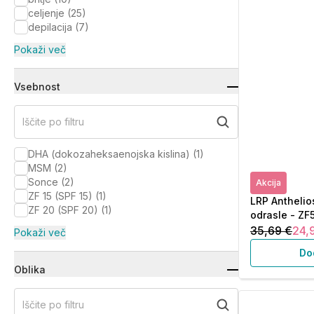
celjenje
(
25
)
depilacija
(
7
)
Pokaži več
Vsebnost
Iščite po filtru
DHA (dokozaheksaenojska kislina)
(
1
)
MSM
(
2
)
Sonce
(
2
)
Akcija
ZF 15 (SPF 15)
(
1
)
LRP Anthelios
ZF 20 (SPF 20)
(
1
)
odrasle - ZF
35,69 €
24,
Pokaži več
Do
Oblika
Iščite po filtru