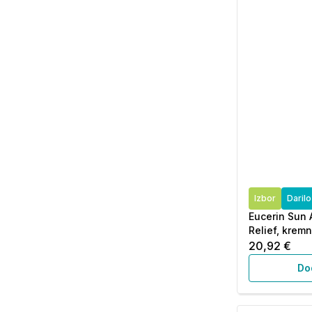
Izbor
Daril
Eucerin Sun 
Relief, kremn
20,92 €
Do