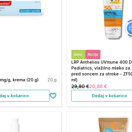
Izbor
Akcija
LRP Anthelios UVmune 400 
Pediatrics, vlažilno mleko za
pred soncem za otroke - ZF5
mg/g, krema (20 g)
20 g
ml)
29,80 €
20,86 €
daj v košarico
Dodaj v košarico