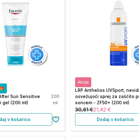
Akcija
o🎁
LRP Anthelios UVSport, nevid
After Sun Sensitive
200
osvežujoči sprej za zaščito 
i gel (200 ml)
ml
soncem - ZF50+ (200 ml)
30,61 €
21,42 €
daj v košarico
Dodaj v košarico