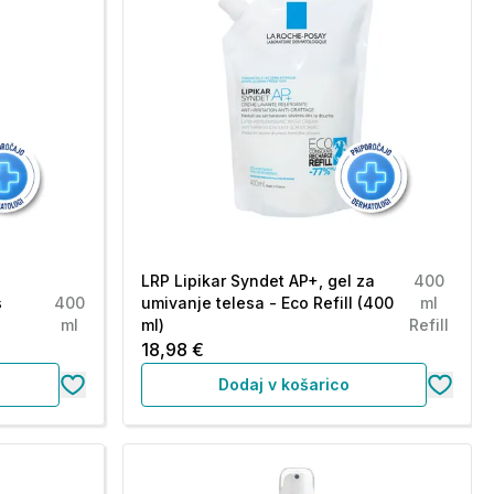
LRP Lipikar Syndet AP+, gel za
400
s
400
umivanje telesa - Eco Refill (400
ml
ml
ml)
Refill
18,98 €
Dodaj v košarico