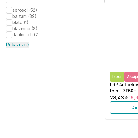
aerosol
(
52
)
balzam
(
39
)
blato
(
1
)
blazinica
(
8
)
darilni seti
(
7
)
Pokaži več
Izbor
Akcija
LRP Anthelios
telo - ZF50+ 
28,43 €
19,
Do