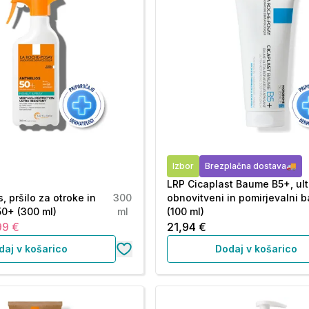
Izbor
Brezplačna dostava🚚
LRP Cicaplast Baume B5+, ult
, pršilo za otroke in
300
obnovitveni in pomirjevalni 
50+ (300 ml)
ml
(100 ml)
99 €
21,94 €
daj v košarico
Dodaj v košarico