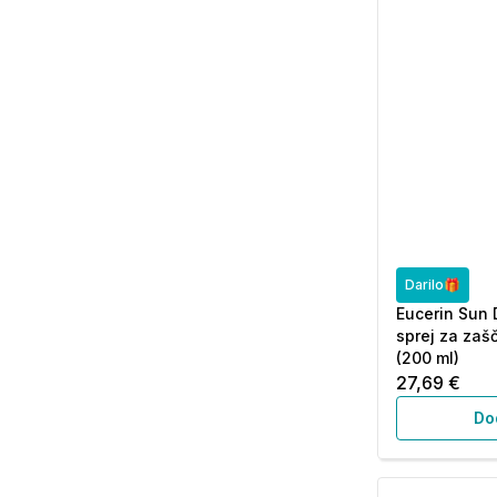
Darilo🎁
Eucerin Sun 
sprej za zaš
(200 ml)
27,69 €
Do