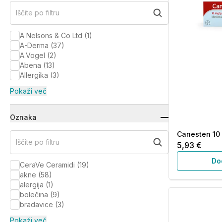
Iščite po filtru
A Nelsons & Co Ltd
(
1
)
A-Derma
(
37
)
A.Vogel
(
2
)
Abena
(
13
)
Allergika
(
3
)
Pokaži več
Oznaka
Canesten 10 
Iščite po filtru
5,93 €
Do
CeraVe Ceramidi
(
19
)
akne
(
58
)
alergija
(
1
)
bolečina
(
9
)
bradavice
(
3
)
Pokaži več