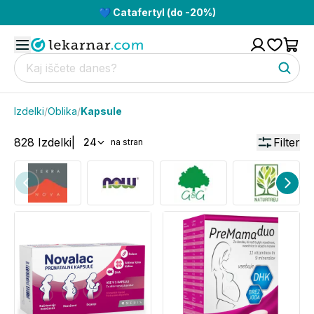
💙 Catafertyl (do -20%)
Izdelki
/
Oblika
/
Kapsule
828
Izdelki
|
Filter
24
na stran