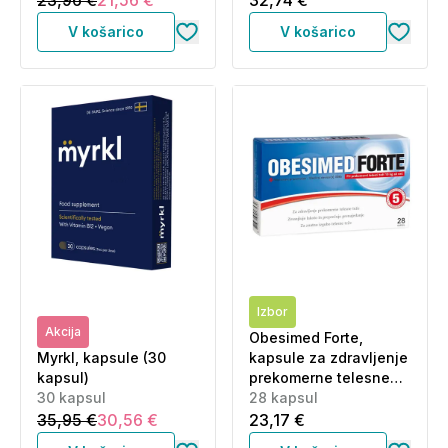
23,96 €
21,56 €
32,74 €
V košarico
V košarico
Izbor
Akcija
Obesimed Forte,
Myrkl, kapsule (30
kapsule za zdravljenje
kapsul)
prekomerne telesne
30 kapsul
teže (28 kapsul)
28 kapsul
35,95 €
30,56 €
23,17 €