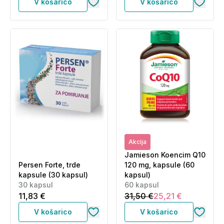
V košarico
V košarico
Akcija
Jamieson Koencim Q10
Persen Forte, trde
120 mg, kapsule (60
kapsule (30 kapsul)
kapsul)
30 kapsul
60 kapsul
11,83 €
31,50 €
25,21 €
V košarico
V košarico