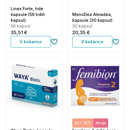
Linex Forte, trde
kapsule (56 trdih
MenoDea Almadea,
kapsul)
kapsule (30 kapsul)
56 kapsul
30 kapsul
35,51 €
20,35 €
V košarico
V košarico
2x =-15%
Akcija