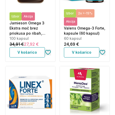
Izbor
2x =-15%
Izbor
Akcija
Akcija
Jamieson Omega 3
Ekstra moč brez
Valens Omega-3 Forte,
priokusa po ribah,
kapsule (60 kapsul)
kapsule (100 kapsul)
100 kapsul
60 kapsul
34,91 €
27,92 €
24,69 €
V košarico
V košarico