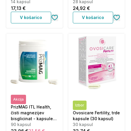
14 kapsul
28 kapsul
17,13 €
24,92 €
V košarico
V košarico
Akcija
Izbor
PrizMAG ITL Health,
čisti magnezijev
Ovosicare Fertility, trde
bisglicinat - kapsule
kapsule (30 kapsul)
(90 kapsul)
90 kapsul
30 kapsul