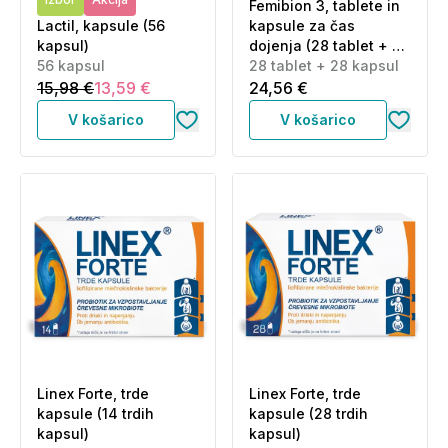
Femibion 3, tablete in
Lactil, kapsule (56
kapsule za čas
kapsul)
dojenja (28 tablet + 28
56 kapsul
kapsul)
28 tablet + 28 kapsul
15,98 €
13,59 €
24,56 €
V košarico
V košarico
Linex Forte, trde
Linex Forte, trde
kapsule (14 trdih
kapsule (28 trdih
kapsul)
kapsul)