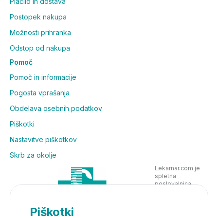
Plačilo in dostava
Postopek nakupa
Možnosti prihranka
Odstop od nakupa
Pomoč
Pomoč in informacije
Pogosta vprašanja
Obdelava osebnih podatkov
Piškotki
Nastavitve piškotkov
Skrb za okolje
Lekarnar.com je
spletna
poslovalnica
Lekarne Nove
Poljane in posluje
v skladu z
Piškotki
zakonodajo