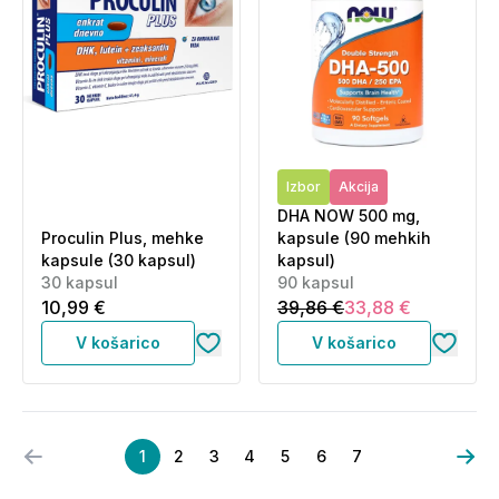
Izbor
Akcija
DHA NOW 500 mg,
Proculin Plus, mehke
kapsule (90 mehkih
kapsule (30 kapsul)
kapsul)
30 kapsul
90 kapsul
10,99 €
39,86 €
33,88 €
V košarico
V košarico
1
2
3
4
5
6
7