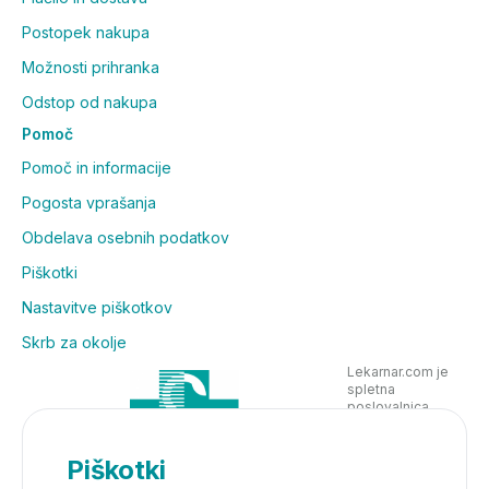
Postopek nakupa
Možnosti prihranka
Odstop od nakupa
Pomoč
Pomoč in informacije
Pogosta vprašanja
Obdelava osebnih podatkov
Piškotki
Nastavitve piškotkov
Skrb za okolje
Lekarnar.com je
spletna
poslovalnica
Lekarne Nove
Poljane in posluje
v skladu z
Piškotki
zakonodajo