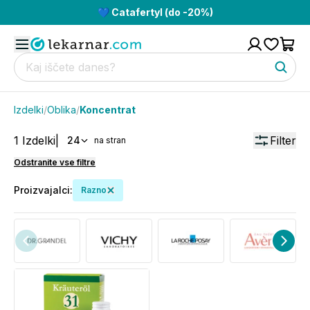
💙 Catafertyl (do -20%)
Izdelki
/
Oblika
/
Koncentrat
1
Izdelki
|
Filter
24
na stran
Odstranite vse filtre
Proizvajalci
:
Razno