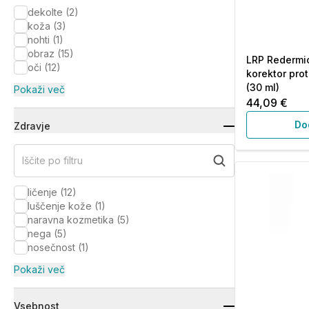
dekolte
(
2
)
koža
(
3
)
nohti
(
1
)
obraz
(
15
)
LRP Redermic 
oči
(
12
)
korektor pro
(30 ml)
Pokaži več
44,09 €
Do
Zdravje
Iščite po filtru
ličenje
(
12
)
luščenje kože
(
1
)
naravna kozmetika
(
5
)
nega
(
5
)
nosečnost
(
1
)
Pokaži več
Vsebnost