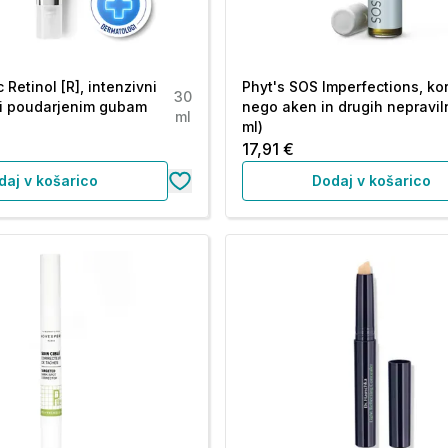
Retinol [R], intenzivni
Phyt's SOS Imperfections, ko
30
ti poudarjenim gubam
nego aken in drugih nepraviln
ml
ml)
17,91 €
daj v košarico
Dodaj v košarico