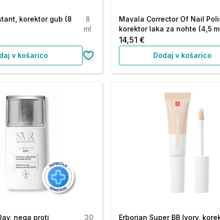
tant, korektor gub (8
8
Mavala Corrector Of Nail Poli
ml
korektor laka za nohte (4,5 m
14,51 €
daj v košarico
Dodaj v košarico
Day, nega proti
30
Erborian Super BB Ivory, korek