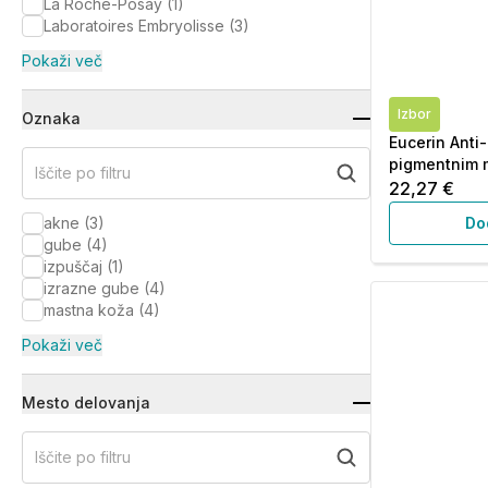
La Roche-Posay
(
1
)
Laboratoires Embryolisse
(
3
)
Pokaži več
Izbor
Oznaka
Eucerin Anti-
pigmentnim 
Iščite po filtru
22,27 €
akne
(
3
)
Do
gube
(
4
)
izpuščaj
(
1
)
izrazne gube
(
4
)
mastna koža
(
4
)
Pokaži več
Mesto delovanja
Iščite po filtru