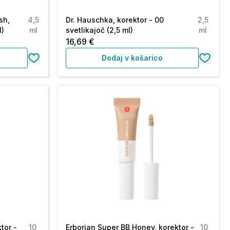
sh,
4,5
Dr. Hauschka, korektor - 00
2,5
l)
ml
svetlikajoč (2,5 ml)
ml
16,69 €
Dodaj v košarico
tor -
10
Erborian Super BB Honey, korektor -
10