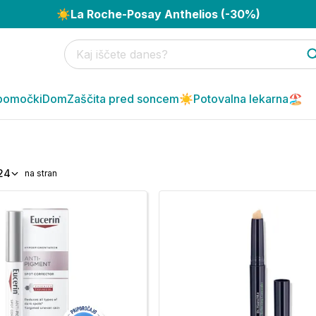
☀️
La Roche-Posay Anthelios (-30%)
pomočki
Dom
Zaščita pred soncem☀️
Potovalna lekarna🏖️
24
na stran