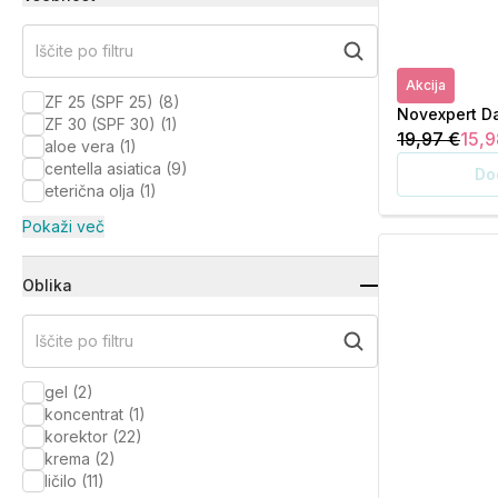
Iščite po filtru
Akcija
ZF 25 (SPF 25)
(
8
)
Novexpert Da
ZF 30 (SPF 30)
(
1
)
19,97 €
15,9
aloe vera
(
1
)
centella asiatica
(
9
)
Do
eterična olja
(
1
)
Pokaži več
Oblika
Iščite po filtru
gel
(
2
)
koncentrat
(
1
)
korektor
(
22
)
krema
(
2
)
ličilo
(
11
)