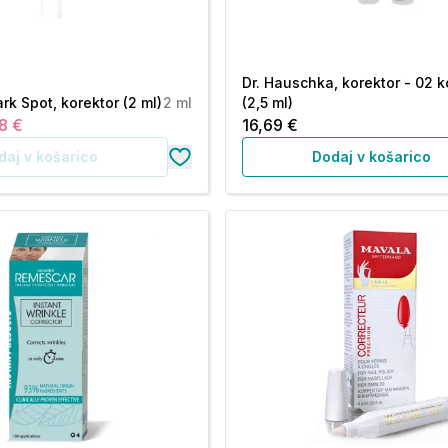
Dr. Hauschka, korektor - 02 k
rk Spot, korektor (2 ml)
2 ml
(2,5 ml)
8 €
16,69 €
daj v košarico
Dodaj v košarico