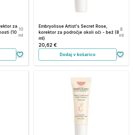
rektor za
Embryolisse Artist's Secret Rose,
10
8
osti (10
korektor za področje okoli oči - bež (8
ml
ml
ml)
20,62 €
Dodaj v košarico