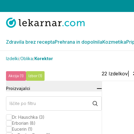
Zdravila brez recepta
Prehrana in dopolnila
Kozmetika
Pri
Izdelki
/
Oblika
/
Korektor
22
Izdelkov
|
Akcija
(1)
Izbor
(1)
Proizvajalci
Iščite po filtru
Dr. Hauschka
(
3
)
Erborian
(
8
)
Eucerin
(
1
)