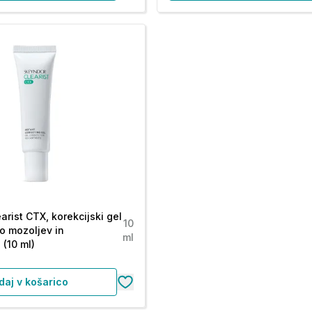
rist CTX, korekcijski gel
10
go mozoljev in
ml
 (10 ml)
daj v košarico