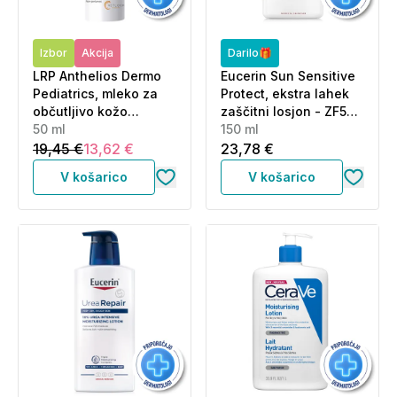
Izbor
Akcija
Darilo🎁
LRP Anthelios Dermo
Eucerin Sun Sensitive
Pediatrics, mleko za
Protect, ekstra lahek
občutljivo kožo
zaščitni losjon - ZF50+
dojenčkov - ZF50+ (50
50 ml
(150 ml)
150 ml
ml)
19,45 €
13,62 €
23,78 €
V košarico
V košarico