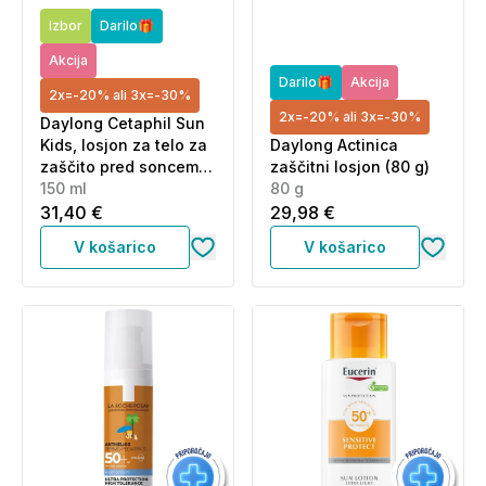
Izbor
Darilo🎁
Akcija
Darilo🎁
Akcija
2x=-20% ali 3x=-30%
2x=-20% ali 3x=-30%
Daylong Cetaphil Sun
Kids, losjon za telo za
Daylong Actinica
zaščito pred soncem -
zaščitni losjon (80 g)
ZF50+ (150 ml)
150 ml
80 g
31,40 €
29,98 €
V košarico
V košarico