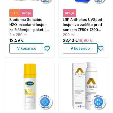
1 + 1
Akcija
Akcija
Bioderma Sensibio
LRP Anthelios UVSport,
H2O, micelarni losjon
losjon za zaščito pred
za čiščenje - paket (2
soncem ZF50+ (200
x 250 ml)
2 x 250 ml
ml)
200 ml
12,59 €
28,43 €
19,90 €
V košarico
V košarico