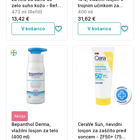
zelo suho kožo - Refill
trojnim učinkom za
(473 ml)
473 ml (Refill)
glajenje in pomiritev
400 ml
zelo suhe ter grobe
13,42 €
31,62 €
kože (400 ml)
V košarico
V košarico
Akcija
Bepanthol Derma,
CeraVe Sun, nevidni
vlažilni losjon za telo
losjon za zaščito pred
(400 ml)
soncem - ZF50+ (75