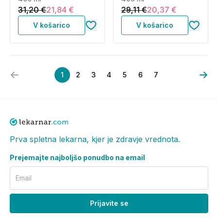
31,20 €
21,84 €
29,11 €
20,37 €
V košarico
V košarico
1
2
3
4
5
6
7
Prva spletna lekarna, kjer je zdravje vrednota.
Prejemajte najboljšo ponudbo na email
Email
Prijavite se