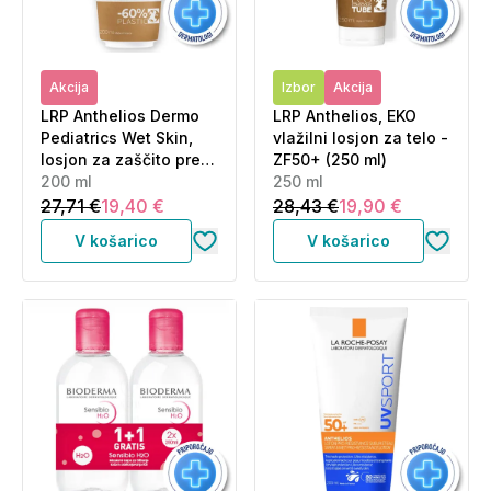
Akcija
Izbor
Akcija
LRP Anthelios Dermo
LRP Anthelios, EKO
Pediatrics Wet Skin,
vlažilni losjon za telo -
losjon za zaščito pred
ZF50+ (250 ml)
soncem za mokro in
200 ml
250 ml
suho kožo za otroke -
27,71 €
19,40 €
28,43 €
19,90 €
ZF50+ (200 ml)
V košarico
V košarico