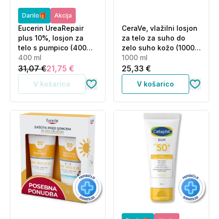
Darilo🎁
Akcija
Eucerin UreaRepair
CeraVe, vlažilni losjon
plus 10%, losjon za
za telo za suho do
telo s pumpico (400
zelo suho kožo (1000
ml)
400 ml
ml)
1000 ml
31,07 €
21,75 €
25,33 €
V košarico
V košarico