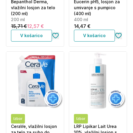
Bepanthol Derma,
Eucerin pH5, losjon za
vlažilni losjon za telo
umivanje s pumpico
(200 ml)
(400 ml)
200 ml
400 ml
15,71 €
12,57 €
14,47 €
V košarico
V košarico
Izbor
Izbor
CeraVe, vlažilni losjon
LRP Lipikar Lait Urea
za telo za suho do
10%, vlažilni losjon s