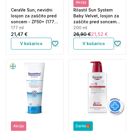
Akcija
CeraVe Sun, nevidni
Rilastil Sun System
losjon za zaščito pred
Baby Velvet, losjon za
soncem - ZF50+ (177
zaščito pred soncem -
ml)
177 ml
ZF50+ (200 ml)
200 ml
21,47 €
26,90 €
21,52 €
V košarico
V košarico
Akcija
Darilo🎁