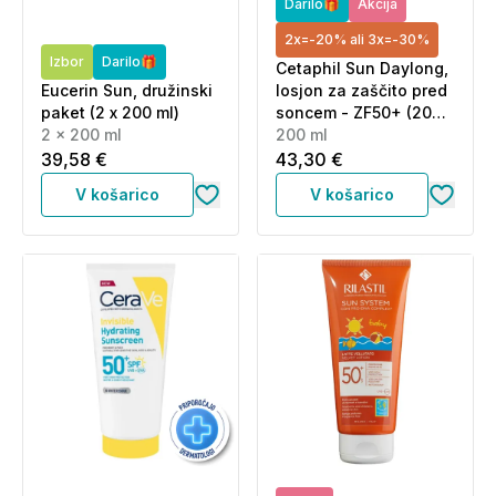
Darilo🎁
Akcija
2x=-20% ali 3x=-30%
Izbor
Darilo🎁
Cetaphil Sun Daylong,
Eucerin Sun, družinski
losjon za zaščito pred
paket (2 x 200 ml)
soncem - ZF50+ (200
2 x 200 ml
ml)
200 ml
39,58 €
43,30 €
V košarico
V košarico