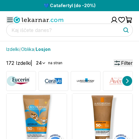
💙 Catafertyl (do -20%)
Izdelki
/
Oblika
/
Losjon
172
Izdelki
|
Filter
24
na stran