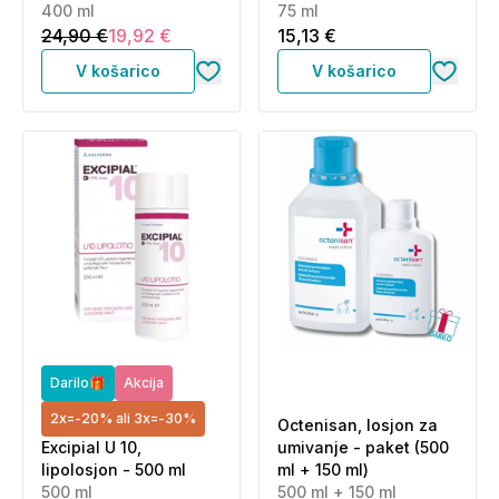
400 ml
ml)
75 ml
24,90 €
19,92 €
15,13 €
V košarico
V košarico
Darilo🎁
Akcija
2x=-20% ali 3x=-30%
Octenisan, losjon za
Excipial U 10,
umivanje - paket (500
lipolosjon - 500 ml
ml + 150 ml)
500 ml
500 ml + 150 ml