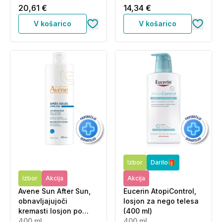
20,61 €
14,34 €
V košarico
V košarico
Izbor
Darilo🎁
Izbor
Akcija
Akcija
Avene Sun After Sun,
Eucerin AtopiControl,
obnavljajujoči
losjon za nego telesa
kremasti losjon po
(400 ml)
sončenju (400 ml)
400 ml
400 ml