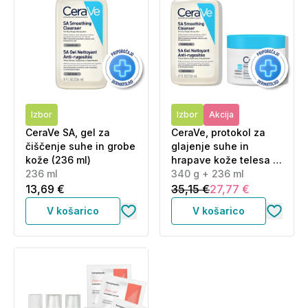
Izbor
Izbor
Akcija
CeraVe SA, gel za
CeraVe, protokol za
čiščenje suhe in grobe
glajenje suhe in
kože (236 ml)
hrapave kože telesa -
236 ml
SA krema in SA čistilni
340 g + 236 ml
gel (340 g + 236 ml)
13,69 €
35,15 €
27,77 €
V košarico
V košarico