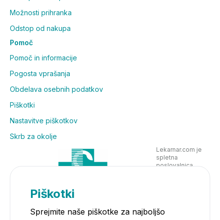
Možnosti prihranka
Odstop od nakupa
Pomoč
Pomoč in informacije
Pogosta vprašanja
Obdelava osebnih podatkov
Piškotki
Nastavitve piškotkov
Skrb za okolje
Lekarnar.com je
spletna
poslovalnica
Lekarne Nove
Poljane in posluje
v skladu z
Piškotki
zakonodajo
Sprejmite naše piškotke za najboljšo