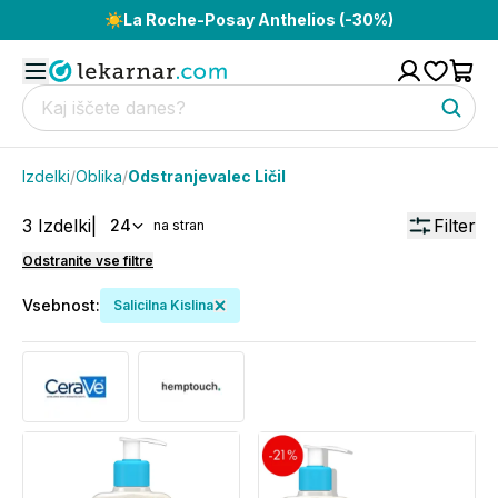
☀️
La Roche-Posay Anthelios (-30%)
Izdelki
/
Oblika
/
Odstranjevalec Ličil
3
Izdelki
|
Filter
24
na stran
Odstranite vse filtre
Vsebnost
:
Salicilna Kislina