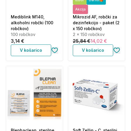
Akcija
Mediblink M140,
Mikrozid AF, robčki za
alkoholni robčki (100
dezinfekcijo - paket (2
robčkov)
x 150 robčkov)
100 robčkov
2 x 150 robčkov
3,14 €
25,84 €
14,02 €
V košarico
V košarico
Blephaclean, sterilne
Soft Zellin - C, sterilni