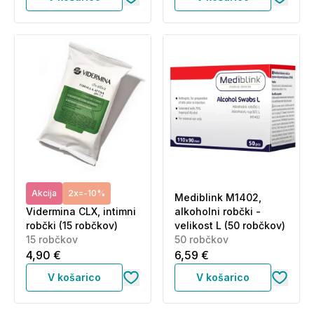
Akcija
2x=-10%
Mediblink M1402,
Vidermina CLX, intimni
alkoholni robčki -
robčki (15 robčkov)
velikost L (50 robčkov)
15 robčkov
50 robčkov
4,90 €
6,59 €
V košarico
V košarico