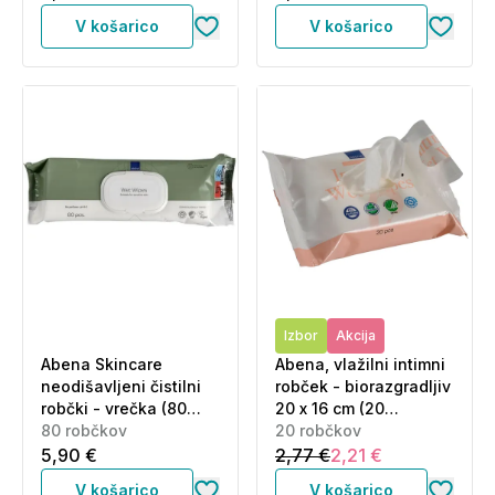
V košarico
V košarico
Izbor
Akcija
Abena Skincare
Abena, vlažilni intimni
neodišavljeni čistilni
robček - biorazgradljiv
robčki - vrečka (80
20 x 16 cm (20
robčkov)
80 robčkov
robčkov)
20 robčkov
5,90 €
2,77 €
2,21 €
V košarico
V košarico