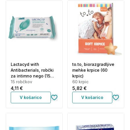
Lactacyd with
to.to, biorazgradljive
Antibacterials, robčki
mehke krpice (60
za intimno nego (15
krpic)
robčkov)
15 robčkov
60 krpic
4,11 €
5,82 €
V košarico
V košarico