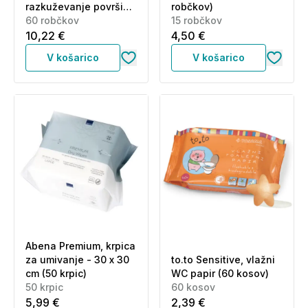
razkuževanje površin
robčkov)
(60 robčkov)
60 robčkov
15 robčkov
10,22 €
4,50 €
V košarico
V košarico
Abena Premium, krpica
za umivanje - 30 x 30
to.to Sensitive, vlažni
cm (50 krpic)
WC papir (60 kosov)
50 krpic
60 kosov
5,99 €
2,39 €