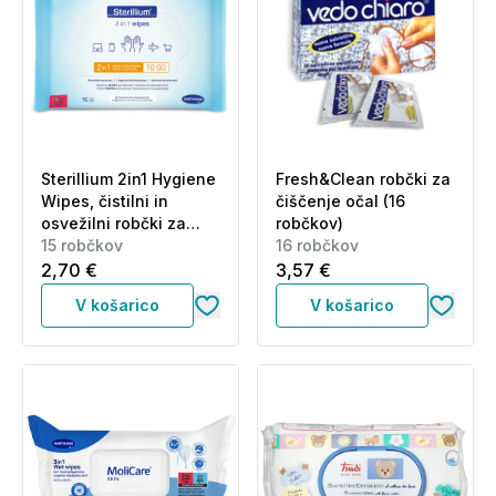
Sterillium 2in1 Hygiene
Fresh&Clean robčki za
Wipes, čistilni in
čiščenje očal (16
osvežilni robčki za
robčkov)
roke (15 robčkov)
15 robčkov
16 robčkov
2,70 €
3,57 €
V košarico
V košarico