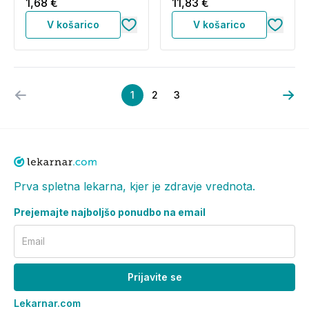
1,68 €
11,83 €
V košarico
V košarico
1
2
3
Prva spletna lekarna, kjer je zdravje vrednota.
Prejemajte najboljšo ponudbo na email
Email
Prijavite se
Lekarnar.com