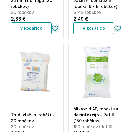
za intimno nego (20
Jasmin, bombažni
robčkov)
robčki (6 x 8 robčkov)
20 robčkov
6 x 8 robčkov
2,66 €
2,49 €
V košarico
V košarico
Mikrozid AF, robčki za
Trudi vlažilni robčki -
dezinfekcijo - Refill
20 robčkov
(150 robčkov)
20 robčkov
150 robčkov (Refill)