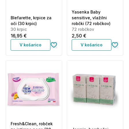
Yasenka Baby
Blefarette, krpice za
sensitive, vlažilni
oči (30 krpic)
robčki (72 robčkov)
30 krpic
72 robčkov
16,95 €
2,50 €
V košarico
V košarico
Fresh&Clean, robček