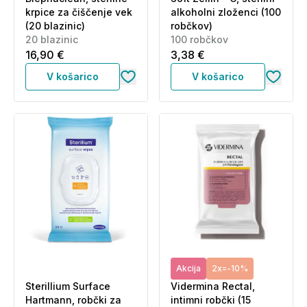
krpice za čiščenje vek
alkoholni zloženci (100
(20 blazinic)
robčkov)
20 blazinic
100 robčkov
16,90 €
3,38 €
V košarico
V košarico
Akcija
2x=-10%
Sterillium Surface
Vidermina Rectal,
Hartmann, robčki za
intimni robčki (15