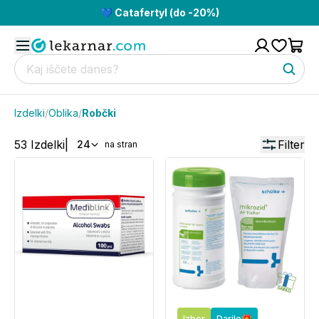
💙 Catafertyl (do -20%)
Izdelki
/
Oblika
/
Robčki
53
Izdelki
|
Filter
24
na stran
Izbor
Darilo🎁