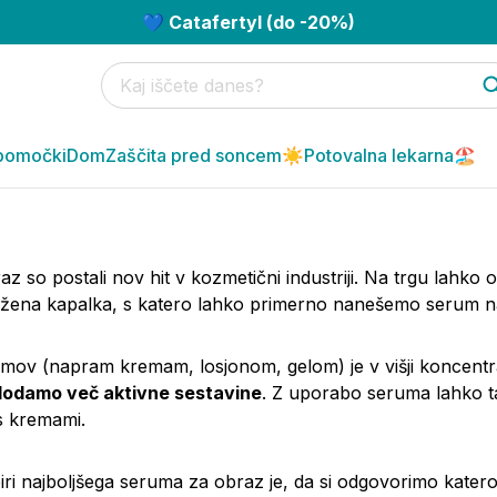
💙 Catafertyl (do -20%)
pomočki
Dom
Zaščita pred soncem☀️
Potovalna lekarna🏖️
az so postali nov hit v kozmetični industriji. Na trgu lah
ožena kapalka, s katero lahko primerno nanešemo serum n
umov (napram kremam, losjonom, gelom) je v
višji koncentra
dodamo več aktivne sestavine
. Z uporabo seruma lahko t
s kremami.
biri najboljšega seruma za obraz je, da si odgovorimo kate