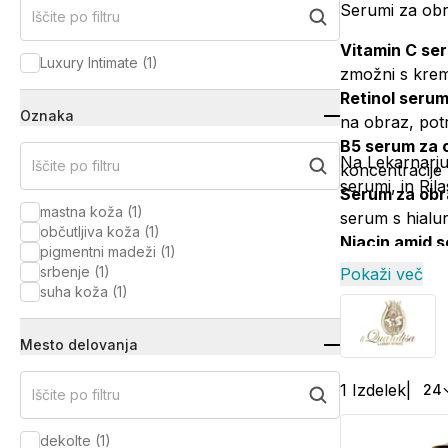
Serumi za obra
Iščite po filtru
Vitamin C se
Luxury Intimate
(
1
)
zmožni s kre
Retinol serum
Oznaka
na obraz, pot
B5 serum za 
Na Lekarnarju
Iščite po filtru
koncentracije 
serumi, in Rila
Serum za obra
mastna koža
(
1
)
serum s hialur
občutljiva koža
(
1
)
Niacin amid s
pigmentni madeži
(
1
)
srbenje
(
1
)
Pokaži več
suha koža
(
1
)
Mesto delovanja
1
Izdelek
|
24
Iščite po filtru
dekolte
(
1
)