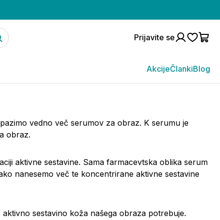
Prijavite se
Akcije
Članki
Blog
ko opazimo vedno več serumov za obraz. K serumu je
a obraz.
ciji
aktivne sestavine. Sama farmacevtska oblika serum
ako nanesemo več te koncentrirane aktivne sestavine
ro aktivno sestavino koža našega obraza potrebuje.