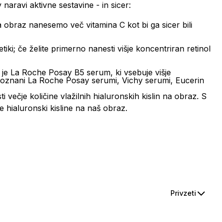
naravi aktivne sestavine - in sicer:
 obraz nanesemo več vitamina C kot bi ga sicer bili
iki; če želite primerno nanesti višje koncentriran retinol
e La Roche Posay B5 serum, ki vsebuje višje
 poznani La Roche Posay serumi, Vichy serumi, Eucerin
ečje količine vlažilnih hialuronskih kislin na obraz. S
 hialuronski kisline na naš obraz.
Privzeti