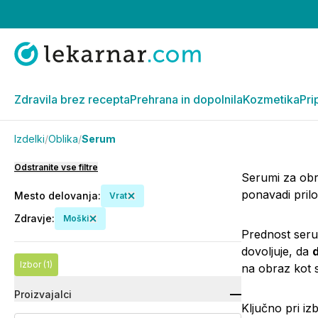
Zdravila brez recepta
Prehrana in dopolnila
Kozmetika
Pri
Izdelki
/
Oblika
/
Serum
Odstranite vse filtre
Serumi za obr
ponavadi pril
Mesto delovanja
:
Vrat
Zdravje
:
Moški
Prednost ser
dovoljuje, da
Izbor
(1)
na obraz kot 
Proizvajalci
Ključno pri iz