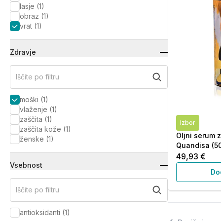
lasje
(
1
)
obraz
(
1
)
vrat
(
1
)
Zdravje
Iščite po filtru
moški
(
1
)
vlaženje
(
1
)
zaščita
(
1
)
Izbor
zaščita kože
(
1
)
Oljni serum 
ženske
(
1
)
Quandisa (50
49,93 €
Vsebnost
Do
Iščite po filtru
antioksidanti
(
1
)