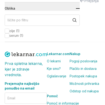
Prejšnja
Oblika
Iščite po filtru
olje
(
1
)
serum
(
1
)
Lekarnar.com
Nakup
O lekarni
Pogoji poslovanja
Prva spletna lekarna,
Kje smo?
Plačilo in dostava
kjer je zdravje
vrednota.
Oglaševanje
Postopek nakupa
Prejemajte najboljšo
Možnosti prihranka
ponudbo na email
Odstop od nakupa
Pomoč
Email
Pomoč in informacije