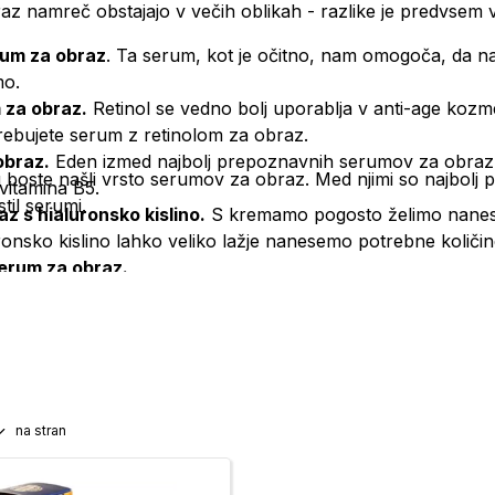
z namreč obstajajo v večih oblikah - razlike je predvsem v 
rum za obraz
. Ta serum, kot je očitno, nam omogoča, da na
mo.
 za obraz.
Retinol se vedno bolj uporablja v anti-age kozmet
rebujete serum z retinolom za obraz.
obraz.
Eden izmed najbolj prepoznavnih serumov za obraz j
 boste našli vrsto serumov za obraz. Med njimi so najbolj
vitamina B5.
stil serumi.
z s hialuronsko kislino.
S kremamo pogosto želimo nanesti v
onsko kislino lahko veliko lažje nanesemo potrebne količine
erum za obraz.
na stran