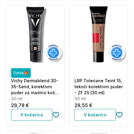
Darilo🎁
Vichy Dermablend 3D-
LRP Toleriane Teint 15,
35-Sand, korektivni
tekoči korektivni puder
puder za mastno kožo,
- ZF 25 (30 ml)
nagnjeno k aknam (30
30 ml
30 ml
ml)
29,78 €
29,55 €
V košarico
V košarico