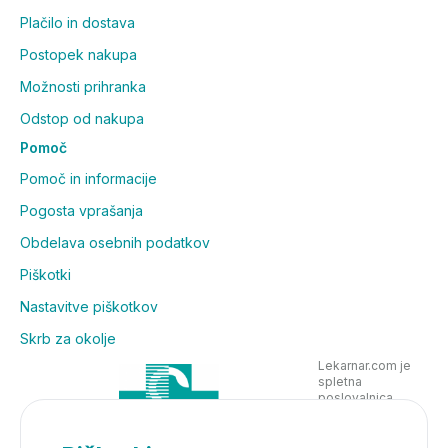
Plačilo in dostava
Postopek nakupa
Možnosti prihranka
Odstop od nakupa
Pomoč
Pomoč in informacije
Pogosta vprašanja
Obdelava osebnih podatkov
Piškotki
Nastavitve piškotkov
Skrb za okolje
Lekarnar.com je
spletna
poslovalnica
Lekarne Nove
Poljane in posluje
v skladu z