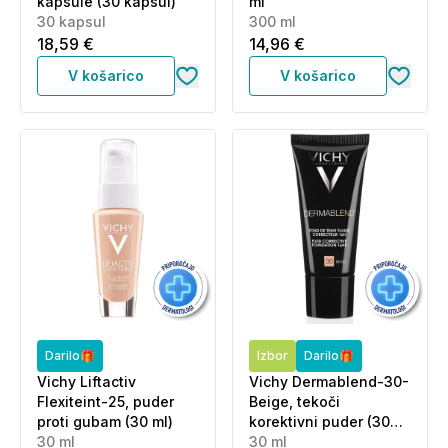
kapsule (30 kapsul)
ml
30 kapsul
300 ml
18,59 €
14,96 €
V košarico
V košarico
Darilo🎁
Izbor
Darilo🎁
Vichy Liftactiv
Vichy Dermablend-30-
Flexiteint-25, puder
Beige, tekoči
proti gubam (30 ml)
korektivni puder (30
30 ml
ml)
30 ml