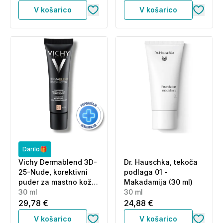
V košarico
V košarico
Darilo🎁
Vichy Dermablend 3D-
Dr. Hauschka, tekoča
25-Nude, korektivni
podlaga 01 -
puder za mastno kožo,
Makadamija (30 ml)
nagnjeno k aknam (30
30 ml
30 ml
ml)
29,78 €
24,88 €
V košarico
V košarico