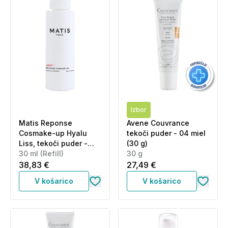
Izbor
Matis Reponse
Avene Couvrance
Cosmake-up Hyalu
tekoči puder - 04 miel
Liss, tekoči puder -
(30 g)
srednji odtenek -
30 ml (Refill)
30 g
Medium - Refill (30 ml)
38,83 €
27,49 €
V košarico
V košarico