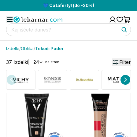
💙 Catafertyl (do -20%)
Izdelki
/
Oblika
/
Tekoči Puder
37
Izdelki
|
Filter
24
na stran