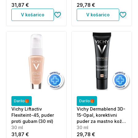
31,87 €
29,78 €
V košarico
V košarico
Darilo🎁
Darilo🎁
Vichy Liftactiv
Vichy Dermablend 3D-
Flexiteint-45, puder
15-Opal, korektivni
proti gubam (30 ml)
puder za mastno kožo
30 ml
(30 ml)
30 ml
31,87 €
29,78 €