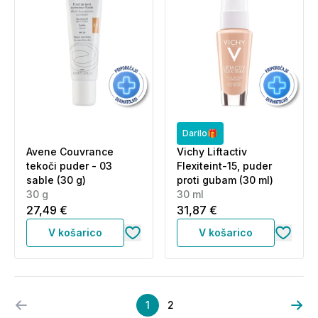
Darilo🎁
Avene Couvrance
Vichy Liftactiv
tekoči puder - 03
Flexiteint-15, puder
sable (30 g)
proti gubam (30 ml)
30 g
30 ml
27,49 €
31,87 €
V košarico
V košarico
1
2