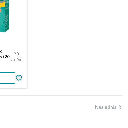
g,
20
o (20
vrečic
Naslednja