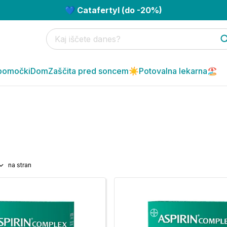
💙 Catafertyl (do -20%)
pomočki
Dom
Zaščita pred soncem☀️
Potovalna lekarna🏖️
na stran