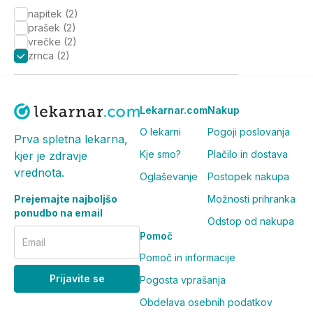
napitek
(
2
)
prašek
(
2
)
vrečke
(
2
)
zrnca
(
2
)
Lekarnar.com
Nakup
O lekarni
Pogoji poslovanja
Prva spletna lekarna,
Kje smo?
Plačilo in dostava
kjer je zdravje
vrednota.
Oglaševanje
Postopek nakupa
Prejemajte najboljšo
Možnosti prihranka
ponudbo na email
Odstop od nakupa
Pomoč
Email
Pomoč in informacije
Prijavite se
Pogosta vprašanja
Obdelava osebnih podatkov