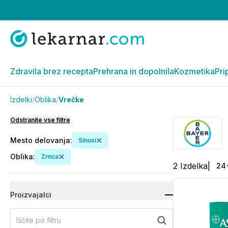
Zdravila brez recepta
Prehrana in dopolnila
Kozmetika
Pri
Izdelki
/
Oblika
/
Vrečke
Odstranite vse filtre
Mesto delovanja
:
Sinusi
Oblika
:
Zrnca
2
Izdelka
|
24
Proizvajalci
Iščite po filtru