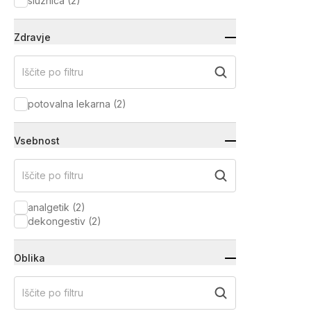
sluznica
(
2
)
Zdravje
Iščite po filtru
potovalna lekarna
(
2
)
Vsebnost
Iščite po filtru
analgetik
(
2
)
dekongestiv
(
2
)
Oblika
Iščite po filtru