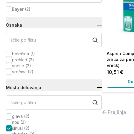
Bayer
(
2
)
Oznaka
Iščite po filtru
Aspirin Comp
bolečina
(
1
)
zrnca za per
prehlad
(
2
)
vrečk)
vnetje
(
2
)
vročina
(
2
)
10,51 €
Do
Mesto delovanja
Iščite po filtru
Prejšnja
glava
(
2
)
nos
(
2
)
sinusi
(
2
)