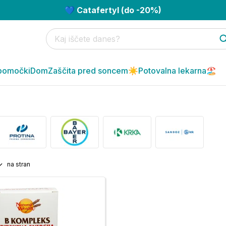
💙 Catafertyl (do -20%)
pomočki
Dom
Zaščita pred soncem☀️
Potovalna lekarna🏖️
na stran