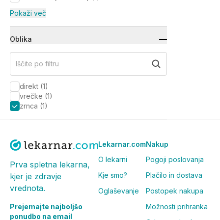
Pokaži več
Oblika
Iščite po filtru
direkt
(
1
)
vrečke
(
1
)
zrnca
(
1
)
Lekarnar.com
Nakup
O lekarni
Pogoji poslovanja
Prva spletna lekarna,
Kje smo?
Plačilo in dostava
kjer je zdravje
vrednota.
Oglaševanje
Postopek nakupa
Prejemajte najboljšo
Možnosti prihranka
ponudbo na email