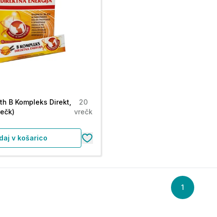
th B Kompleks Direkt,
20
rečk)
vrečk
daj v košarico
1