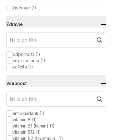
živčevje
(
1
)
Zdravje
Iščite po filtru
odpornost
(
1
)
vegetarijanci
(
1
)
zaščita
(
1
)
Vsebnost
Iščite po filtru
antioksidanti
(
1
)
vitamin B
(
1
)
vitamin B1 (tiamin)
(
1
)
vitamin B12
(
1
)
vitamin B2 (riboflavin)
(
1
)