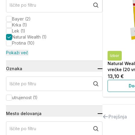
Iščite po filtru
Bayer
(
2
)
Krka
(
1
)
Lek
(
1
)
Natural Wealth
(
1
)
Protina
(
10
)
Pokaži več
Izbor
Natural Weal
Oznaka
vrečke (20 v
13,10 €
Iščite po filtru
Do
utrujenost
(
1
)
Mesto delovanja
Prejšnja
Iščite po filtru