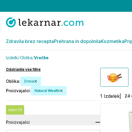
Zdravila brez recepta
Prehrana in dopolnila
Kozmetika
Pri
Izdelki
/
Oblika
/
Vrečke
Odstranite vse filtre
Oblika
:
Zrnca
Proizvajalci
:
Natural Wealth
1
Izdelek
|
24
Izbor
(1)
Proizvajalci