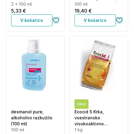
2 x 100 ml
100 ml
5,33 €
19,40 €
V košarico
V košarico
Izbor
desmanol pure,
Ecocid S Krka,
alkoholno razkužilo
vsestransko
(100 ml)
visokoaktivno
100 ml
razkužilo za površine
1 kg