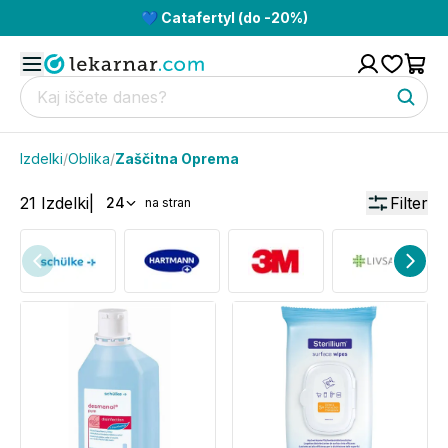
💙 Catafertyl (do -20%)
Izdelki
/
Oblika
/
Zaščitna Oprema
21
Izdelki
|
Filter
24
na stran