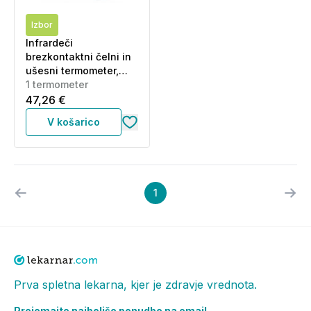
Izbor
Infrardeči
brezkontaktni čelni in
ušesni termometer,
Wellion (1 termometer)
1 termometer
47,26 €
V košarico
1
Prva spletna lekarna, kjer je zdravje vrednota.
Prejemajte najboljšo ponudbo na email