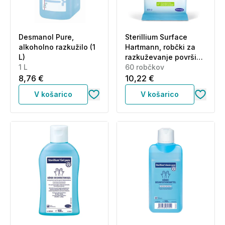
Desmanol Pure,
Sterillium Surface
alkoholno razkužilo (1
Hartmann, robčki za
L)
razkuževanje površin
1 L
(60 robčkov)
60 robčkov
8,76 €
10,22 €
V košarico
V košarico