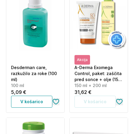
Akcija
Desderman care,
A-Derma Exomega
razkužilo za roke (100
Control, paket: zaščita
ml)
pred sonce + olje (150
100 ml
ml + 200 ml)
150 ml + 200 ml
5,09 €
31,62 €
V košarico
V košarico