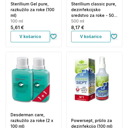
Sterillium Gel pure,
Sterillium classic pure,
razkužilo za roke (100
dezinfekcijsko
ml)
sredstvo za roke - 500
100 ml
ml
500 ml
5,61 €
8,17 €
V košarico
V košarico
Desderman care,
razkužilo za roke (2 x
Powersept, pršilo za
100 ml)
dezinfekcijo (100 ml)