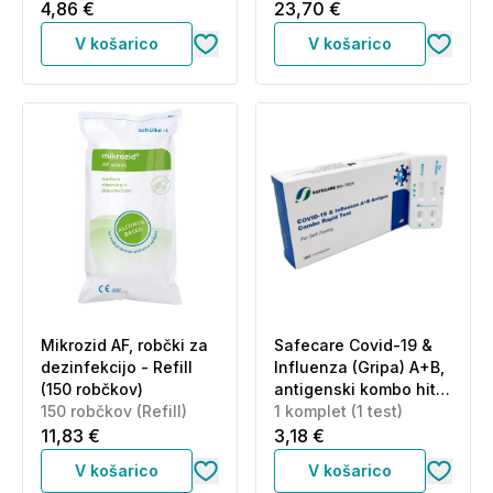
(1 kg)
4,86 €
23,70 €
V košarico
V košarico
Mikrozid AF, robčki za
Safecare Covid-19 &
dezinfekcijo - Refill
Influenza (Gripa) A+B,
(150 robčkov)
antigenski kombo hitri
150 robčkov (Refill)
test (1 komplet)
1 komplet (1 test)
11,83 €
3,18 €
V košarico
V košarico