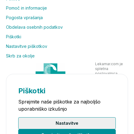
Pomoč in informacije
Pogosta vprašanja
Obdelava osebnih podatkov
Piškotki
Nastavitve piškotkov
Skrb za okolje
Lekarnar.com je
spletna
poslovalnica
Lekarne Nove
Poljane in posluje
v skladu z
Piškotki
zakonodajo
Sprejmite naše piškotke za najboljšo
uporabniško izkušnjo
Nastavitve