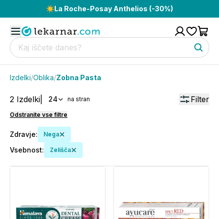
☀️
La Roche-Posay Anthelios (-30%)
Izdelki
/
Oblika
/
Zobna Pasta
2
Izdelki
|
Filter
24
na stran
Odstranite vse filtre
Zdravje
:
Nega
Vsebnost
:
Zelišča