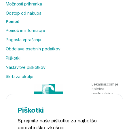
Možnosti prihranka
Odstop od nakupa
Pomoč
Pomoč in informacije
Pogosta vprašanja
Obdelava osebnih podatkov
Piškotki
Nastavitve piškotkov
Skrb za okolje
Lekarnar.com je
spletna
poslovalnica
Lekarne Nove
Poljane in posluje
v skladu z
Piškotki
zakonodajo
Sprejmite naše piškotke za najboljšo
uporabniško izkušnjo