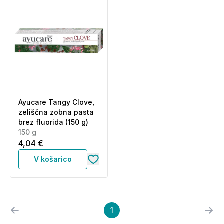
Ayucare Tangy Clove,
zeliščna zobna pasta
brez fluorida (150 g)
150 g
4,04 €
V košarico
1