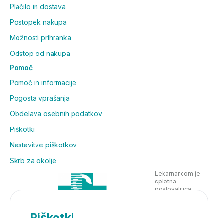
Plačilo in dostava
Postopek nakupa
Možnosti prihranka
Odstop od nakupa
Pomoč
Pomoč in informacije
Pogosta vprašanja
Obdelava osebnih podatkov
Piškotki
Nastavitve piškotkov
Skrb za okolje
Lekarnar.com je
spletna
poslovalnica
Lekarne Nove
Poljane in posluje
v skladu z
Piškotki