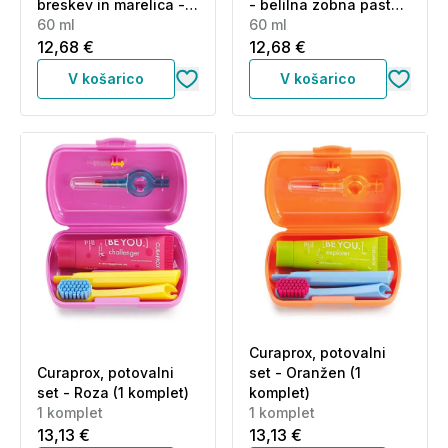
breskev in marelica -
- belilna zobna pasta
belilna zobna pasta
60 ml
(60 ml)
60 ml
(60 ml)
12,68 €
12,68 €
V košarico
V košarico
Curaprox, potovalni
Curaprox, potovalni
set - Oranžen (1
set - Roza (1 komplet)
komplet)
1 komplet
1 komplet
13,13 €
13,13 €