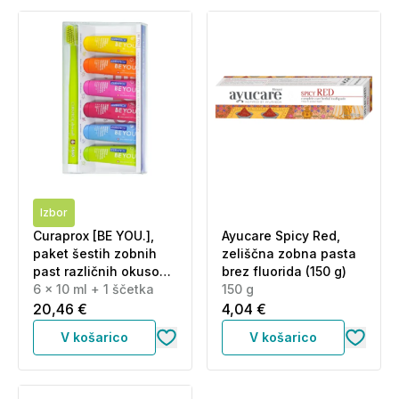
Izbor
Curaprox [BE YOU.],
Ayucare Spicy Red,
paket šestih zobnih
zeliščna zobna pasta
past različnih okusov
brez fluorida (150 g)
in ščetka CS 5460
6 x 10 ml + 1 ščetka
150 g
20,46 €
4,04 €
V košarico
V košarico