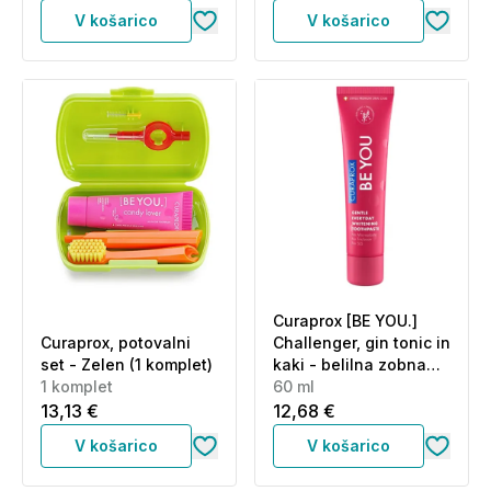
V košarico
V košarico
Curaprox [BE YOU.]
Curaprox, potovalni
Challenger, gin tonic in
set - Zelen (1 komplet)
kaki - belilna zobna
1 komplet
pasta (60 ml)
60 ml
13,13 €
12,68 €
V košarico
V košarico