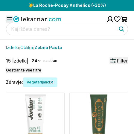
☀️
La Roche-Posay Anthelios (-30%)
Izdelki
/
Oblika
/
Zobna Pasta
15
Izdelki
|
Filter
24
na stran
Odstranite vse filtre
Zdravje
:
Vegetarijanci