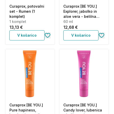
Curaprox, potovalni
Curaprox [BE YOU.]
set - Rumen (1
Explorer, jabolko in
komplet)
aloe vera - belilna
1 komplet
zobna pasta (60 ml)
60 ml
13,13 €
12,68 €
V košarico
V košarico
Curaprox [BE YOU.]
Curaprox [BE YOU.]
Pure hapiness,
Candy lover, lubenica