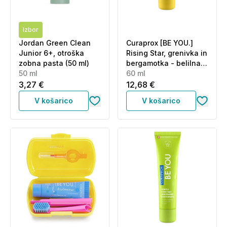
Izbor
Jordan Green Clean
Curaprox [BE YOU.]
Junior 6+, otroška
Rising Star, grenivka in
zobna pasta (50 ml)
bergamotka - belilna
50 ml
zobna pasta (60 ml)
60 ml
3,27 €
12,68 €
V košarico
V košarico