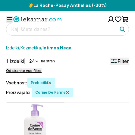
☀️
La Roche-Posay Anthelios (-30%)
Izdelki
/
Kozmetika
/
Intimna Nega
1
Izdelki
|
Filter
24
na stran
Odstranite vse filtre
Vsebnost
:
Prebiotiki
Proizvajalci
:
Corine De Farme