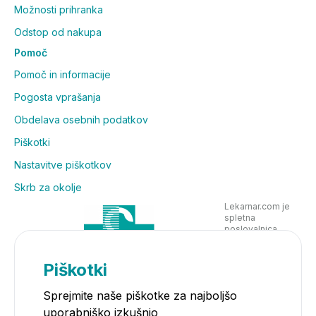
Možnosti prihranka
Odstop od nakupa
Pomoč
Pomoč in informacije
Pogosta vprašanja
Obdelava osebnih podatkov
Piškotki
Nastavitve piškotkov
Skrb za okolje
Lekarnar.com je
spletna
poslovalnica
Lekarne Nove
Poljane in posluje
v skladu z
Piškotki
zakonodajo
Sprejmite naše piškotke za najboljšo
uporabniško izkušnjo