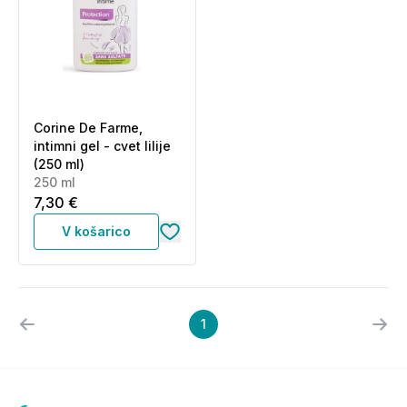
Corine De Farme,
intimni gel - cvet lilije
(250 ml)
250 ml
7,30 €
V košarico
1