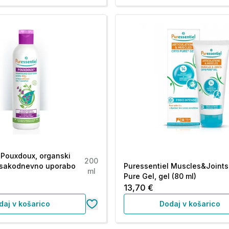
 Pouxdoux, organski
200
sakodnevno uporabo
Puressentiel Muscles&Joints
ml
Pure Gel, gel (80 ml)
13,70 €
daj v košarico
Dodaj v košarico