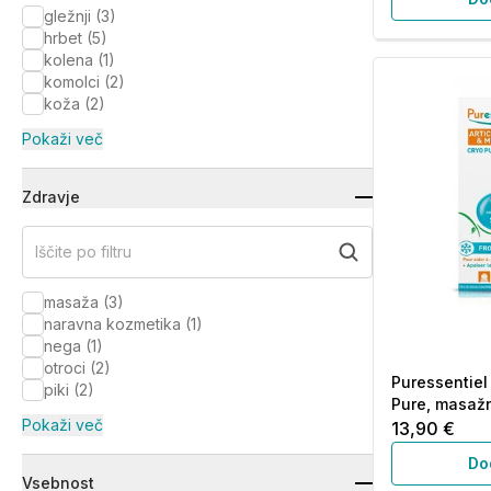
gležnji
(
3
)
hrbet
(
5
)
kolena
(
1
)
komolci
(
2
)
koža
(
2
)
Pokaži več
Zdravje
Iščite po filtru
masaža
(
3
)
naravna kozmetika
(
1
)
nega
(
1
)
otroci
(
2
)
Puressentiel
piki
(
2
)
Pure, masažni
Pokaži več
13,90 €
Do
Vsebnost