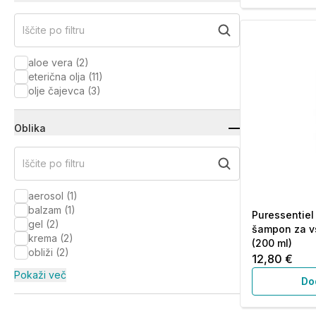
Iščite po filtru
aloe vera
(
2
)
eterična olja
(
11
)
olje čajevca
(
3
)
Oblika
Iščite po filtru
aerosol
(
1
)
balzam
(
1
)
Puressentiel
gel
(
2
)
šampon za v
krema
(
2
)
(200 ml)
obliži
(
2
)
12,80 €
Pokaži več
Do