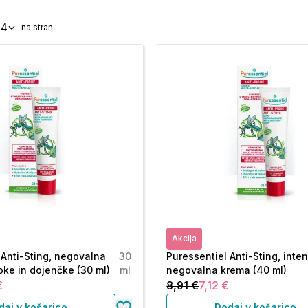
24
na stran
Akcija
 Anti-Sting, negovalna
30
Puressentiel Anti-Sting, inte
oke in dojenčke (30 ml)
ml
negovalna krema (40 ml)
€
8,91 €
7,12 €
daj v košarico
Dodaj v košarico