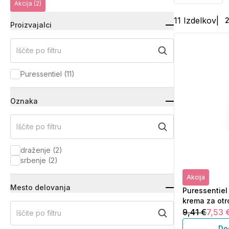
Akcija
(2)
11
Izdelkov
|
Proizvajalci
Iščite po filtru
Puressentiel
(
11
)
Oznaka
Iščite po filtru
draženje
(
2
)
srbenje
(
2
)
Akcija
Mesto delovanja
Puressentiel
krema za otr
9,41 €
7,53 
Iščite po filtru
Do