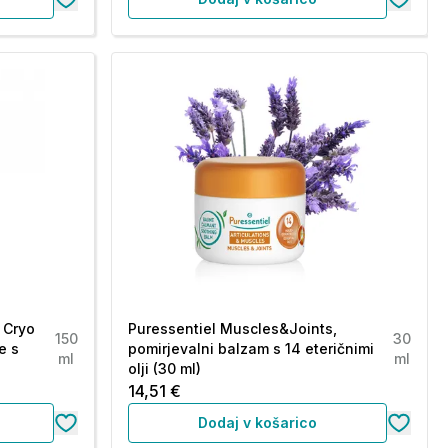
 Cryo
Puressentiel Muscles&Joints,
150
30
e s
pomirjevalni balzam s 14 eteričnimi
ml
ml
olji (30 ml)
14,51 €
Dodaj v košarico