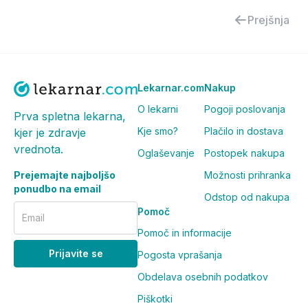
Prejšnja
Lekarnar.com
Nakup
O lekarni
Pogoji poslovanja
Prva spletna lekarna,
Kje smo?
Plačilo in dostava
kjer je zdravje
vrednota.
Oglaševanje
Postopek nakupa
Prejemajte najboljšo
Možnosti prihranka
ponudbo na email
Odstop od nakupa
Pomoč
Email
Pomoč in informacije
Prijavite se
Pogosta vprašanja
Obdelava osebnih podatkov
Piškotki