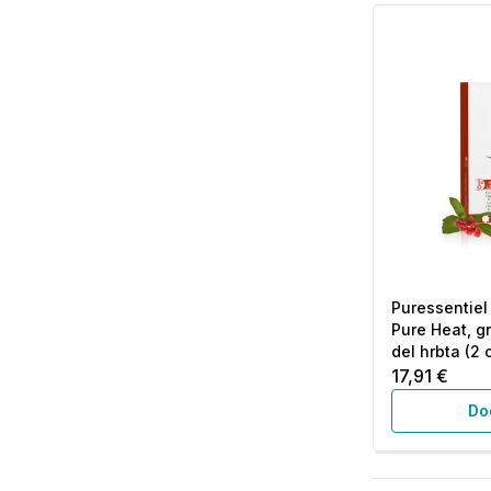
Puressentie
Pure Heat, gr
del hrbta (2 
17,91 €
Do