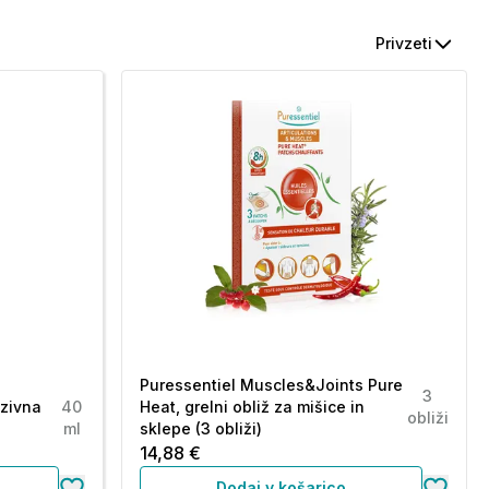
Privzeti
Puressentiel Muscles&Joints Pure
3
nzivna
40
Heat, grelni obliž za mišice in
obliži
ml
sklepe (3 obliži)
14,88 €
Dodaj v košarico