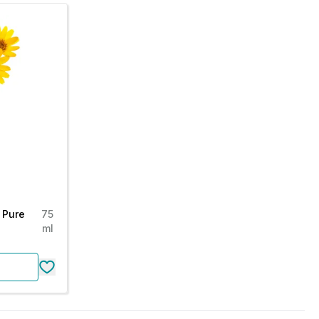
 Pure
75
ml