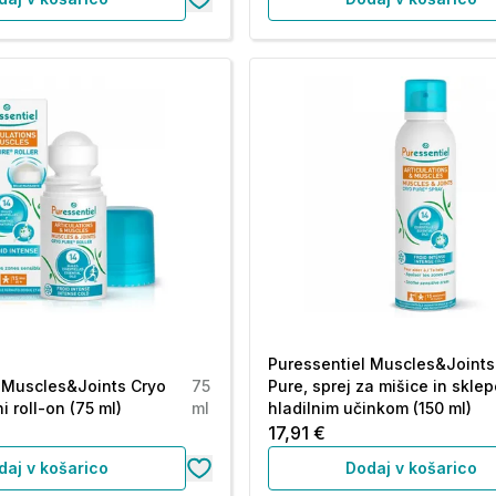
Puressentiel Muscles&Joints
 Muscles&Joints Cryo
75
Pure, sprej za mišice in sklep
 roll-on (75 ml)
ml
hladilnim učinkom (150 ml)
17,91 €
daj v košarico
Dodaj v košarico