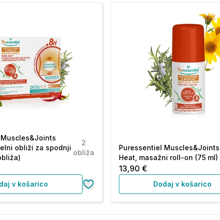
l Muscles&Joints
2
elni obliži za spodnji
Puressentiel Muscles&Joints
obliža
obliža)
Heat, masažni roll-on (75 ml)
13,90 €
daj v košarico
Dodaj v košarico