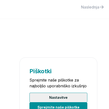
Naslednja
Piškotki
Sprejmite naše piškotke za
najboljšo uporabniško izkušnjo
Nastavitve
Sprejmite naše piškotke