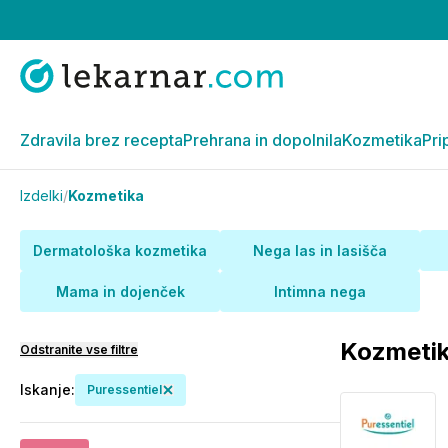
Zdravila brez recepta
Prehrana in dopolnila
Kozmetika
Pri
Izdelki
/
Kozmetika
Dermatološka kozmetika
Nega las in lasišča
Mama in dojenček
Intimna nega
Kozmeti
Odstranite vse filtre
Iskanje:
Puressentiel