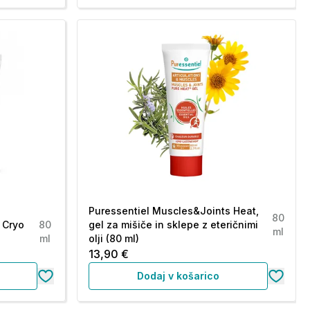
Puressentiel Muscles&Joints Heat,
80
 Cryo
80
gel za mišiče in sklepe z eteričnimi
ml
ml
olji (80 ml)
13,90 €
Dodaj v košarico