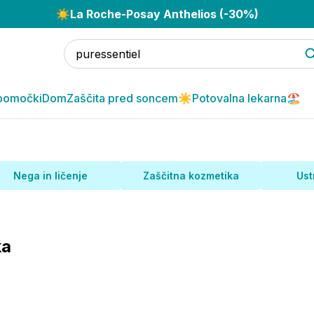
☀️
La Roche-Posay Anthelios (-30%)
pomočki
Dom
Zaščita pred soncem☀️
Potovalna lekarna🏖️
Nega in ličenje
Zaščitna kozmetika
Ust
ka