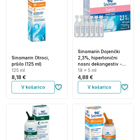
Sinomarin Dojenčki
Sinomarin Otroci,
2,3%, hipertonični
pršilo (125 ml)
nosni dekongestiv -
125 ml
ampule(18 x 5 ml)
18 x 5 ml
8,18 €
4,88 €
V košarico
V košarico