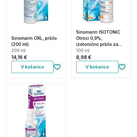
Sinomarin ISOTONIC
Sinomarin ORL, pršilo
Otroci 0,9%,
(200 ml)
izotonično pršilo za
200 ml
nos (100 ml)
100 ml
14,16 €
8,98 €
V košarico
V košarico