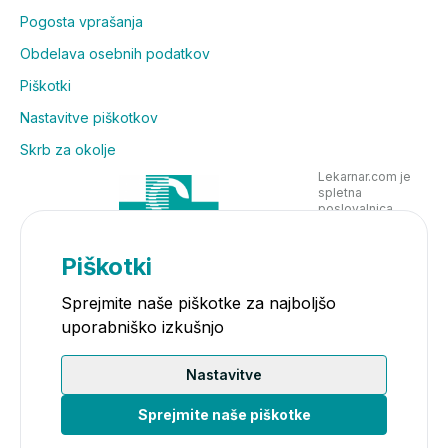
Pogosta vprašanja
Obdelava osebnih podatkov
Piškotki
Nastavitve piškotkov
Skrb za okolje
Lekarnar.com je
spletna
poslovalnica
Lekarne Nove
Poljane in posluje
v skladu z
Piškotki
zakonodajo
Sprejmite naše piškotke za najboljšo
uporabniško izkušnjo
Nastavitve
Sprejmite naše piškotke