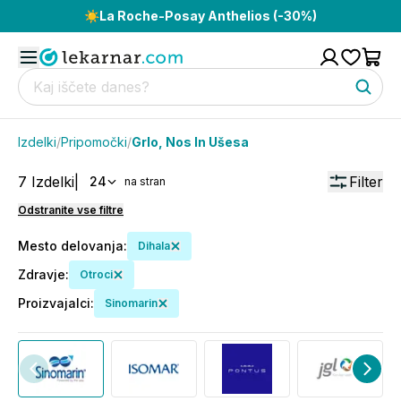
☀️
La Roche-Posay Anthelios (-30%)
Izdelki
/
Pripomočki
/
Grlo, Nos In Ušesa
7
Izdelki
|
Filter
24
na stran
Odstranite vse filtre
Mesto delovanja
:
Dihala
Zdravje
:
Otroci
Proizvajalci
:
Sinomarin