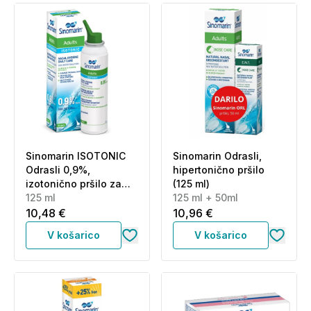
Sinomarin ISOTONIC
Sinomarin Odrasli,
Odrasli 0,9%,
hipertonično pršilo
izotonično pršilo za
(125 ml)
odrasle (125 ml)
125 ml
125 ml + 50ml
10,48 €
10,96 €
V košarico
V košarico